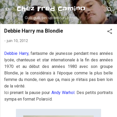
Accéder au contenu principal
Chez Fred Camino
Guili-guili, pin-up, vélo et bières
Debbie Harry ma Blondie
-
juin 10, 2012
Debbie Harry
, fantasme de jeunesse pendant mes années
lycée, chanteuse et star internationale à la fin des années
1970 et au début des années 1980 avec son groupe
Blondie, je la considérais à l'époque comme la plus belle
femme du monde, rien que ça, mais je n'étais pas bien loin
de la vérité.
Ici prenant la pause pour
Andy Warhol
. Des petits portraits
sympa en format Polaroïd.