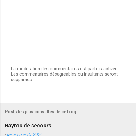
e
s
La modération des commentaires est parfois activée.
Les commentaires désagréables ou insultants seront
E
supprimés.
n
r
e
g
i
s
Posts les plus consultés de ce blog
t
r
e
Bayrou de secours
r
u
-
décembre 15, 2024