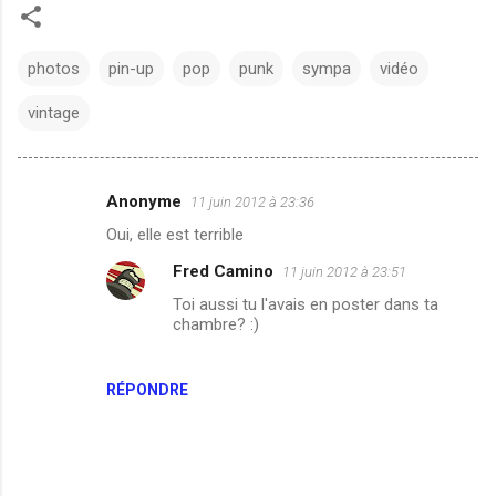
photos
pin-up
pop
punk
sympa
vidéo
vintage
Anonyme
11 juin 2012 à 23:36
C
Oui, elle est terrible
o
Fred Camino
11 juin 2012 à 23:51
m
Toi aussi tu l'avais en poster dans ta
m
chambre? :)
e
n
RÉPONDRE
t
a
i
r