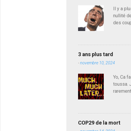
Il y a pl
nullité d
des coup
de deveni
déjà le 
du centr
contre l
3 ans plus tard
parti de
-
novembre 10, 2024
de l'Ass
est décou
Yo, Ca fa
toussa. 
rarement
j'avoue.
pouvoir,
Couilles
leur atte
COP29 de la mort
demandai