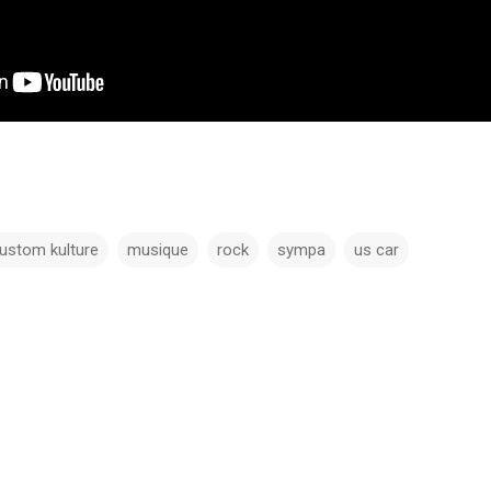
ustom kulture
musique
rock
sympa
us car