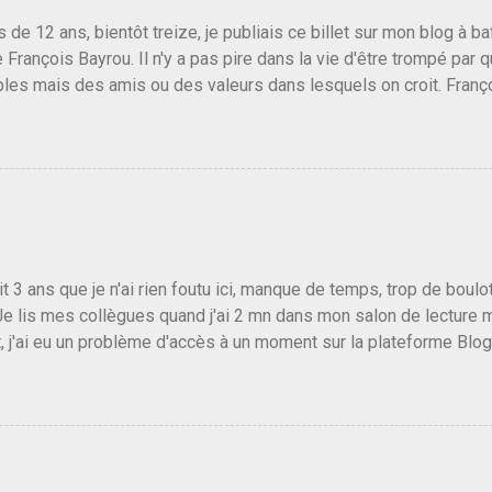
us de 12 ans, bientôt treize, je publiais ce billet sur mon blog à 
e François Bayrou. Il n'y a pas pire dans la vie d'être trompé par q
les mais des amis ou des valeurs dans lesquels on croit. Franç
r le traite d'une partie de son électorat et c'est par la presse qu
candidat de la droite molle plus proche de Sarkozy que de Hollande
e de la gauche molle mais quand on écoutait ses discours criti
e président, on pouvait y croire. Une troisième voie, pourquoi pas
s gens qui pensent que les centristes ne servent à rien mis à par
emblée ou du Sénat. Ou assister au débarquement des américai
vert au grand jour, on sait maintenant que l'UMP lui fout la paix...
it 3 ans que je n'ai rien foutu ici, manque de temps, trop de boulo
Je lis mes collègues quand j'ai 2 mn dans mon salon de lecture
, j'ai eu un problème d'accès à un moment sur la plateforme Blo
 3 ans plus tard il s'en est passé des choses, aujourd'hui Donald 
 Vlad Poutine qui a déclaré la guerre à l'Europe via l'Ukraine reç
 Un, Les islamistes de la religion de paix et d'amour déclenchent
ntat du 7 octobre. Il est vrai que les suites rendues par l'autre c
t pas plus sont un tantinet excessif . Quelque part je ne peux p