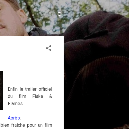
Enfin le trailer officiel
du film Flake &
Flames.
Après
:
 bien fraîche pour un film