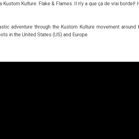
a Kustom Kulture: Flake & Flames. Il n'y a que ça de vrai bordel! 
astic adventure through the Kustom Kulture movement around 
ots in the United States (US) and Europe.