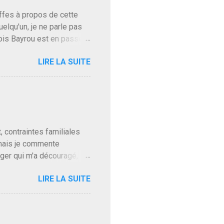
baffes à propos de cette
uelqu'un, je ne parle pas
ois Bayrou est en passe
'on l'apprend. On savait
LIRE LA SUITE
, sinon il serait candidat
ques presque sincères
. Personnellement je fais
t pour accéder à la cantine
ns en Normandie. Bayrou
t, contraintes familiales
 mais je commente
gger qui m'a découragé,
Trump le débile revient au
LIRE LA SUITE
oit des troupes de Kim Mes
 l'intifada mondiale après
on de Netanyahu qui n'en
as franchement lui en