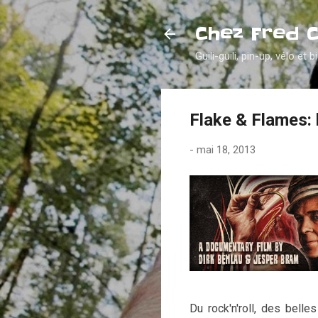
Chez Fred 
Guili-guili, pin-up, vélo et b
Flake & Flames: l
-
mai 18, 2013
Du rock'n'roll, des belle