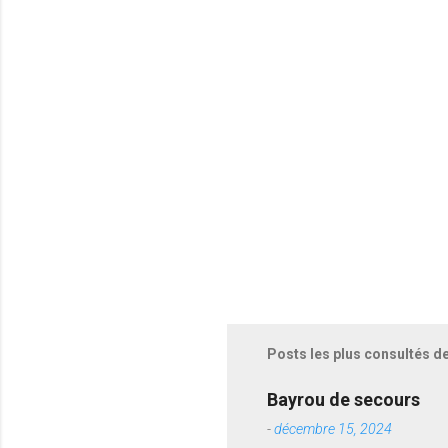
t
a
i
r
e
s
Posts les plus consultés d
Bayrou de secours
-
décembre 15, 2024