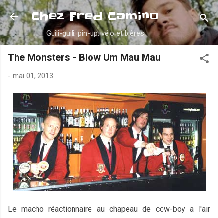
Accéder au contenu principal
Chez Fred Camino
Guili-guili, pin-up, vélo et bières
The Monsters - Blow Um Mau Mau
-
mai 01, 2013
Le macho réactionnaire au chapeau de cow-boy a l'air