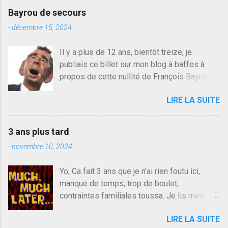
Bayrou de secours
-
décembre 15, 2024
Il y a plus de 12 ans, bientôt treize, je
publiais ce billet sur mon blog à baffes à
propos de cette nullité de François Bayrou. Il
n'y a pas pire dans la vie d'être trompé par
LIRE LA SUITE
quelqu'un, je ne parle pas des couples mais
des amis ou des valeurs dans lesquels on
croit. François Bayrou est en passe de
3 ans plus tard
devenir le traite d'une partie de son électorat
-
novembre 10, 2024
et c'est par la presse qu'on l'apprend. On
savait déjà le candidat de la droite molle
Yo, Ca fait 3 ans que je n'ai rien foutu ici,
plus proche de Sarkozy que de Hollande,
manque de temps, trop de boulot,
sinon il serait candidat du centre de la
contraintes familiales toussa. Je lis mes
gauche molle mais quand on écoutait ses
collègues quand j'ai 2 mn dans mon salon de
discours critiques presque sincères contre
LIRE LA SUITE
lecture mais je commente rarement, j'ai eu un
le président, on pouvait y croire. Une