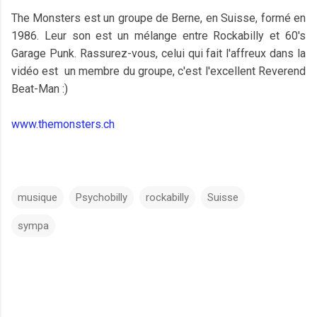
The Monsters est un groupe de Berne, en Suisse, formé en
1986. Leur son est un mélange entre Rockabilly et 60's
Garage Punk. Rassurez-vous, celui qui fait l'affreux dans la
vidéo est un membre du groupe, c'est l'excellent Reverend
Beat-Man :)
www.themonsters.ch
musique
Psychobilly
rockabilly
Suisse
sympa
C
o
m