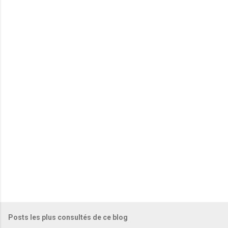
m
e
n
t
a
i
r
e
s
Posts les plus consultés de ce blog