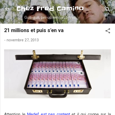
Accéder au contenu principal
Chez Fred Camino
Guili-guili, pin-up, vélo et bières
21 millions et puis s'en va
-
novembre 27, 2013
Attention le
Medef est pas content
et il qui cogne sur la