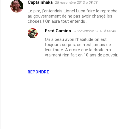
Captainhaka
28 novembre 2013 à 08:23
C
Le pire, j'entendais Lionel Luca faire le reproche
o
au gouvernement de ne pas avoir changé les
m
choses ! On aura tout entendu .
m
Fred Camino
28 novembre 2013 à 08:45
e
On a beau avoir l'habitude on est
toujours surpris, ce n'est jamais de
n
leur faute. A croire que la droite n'a
t
vraiment rien fait en 10 ans de pouvoir.
a
i
RÉPONDRE
r
e
s