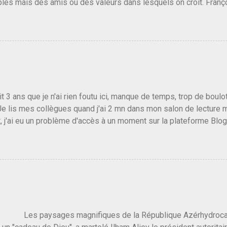
les mais des amis ou des valeurs dans lesquels on croit. Franç
r le traite d'une partie de son électorat et c'est par la presse qu
candidat de la droite molle plus proche de Sarkozy que de Hollande
e de la gauche molle mais quand on écoutait ses discours criti
e président, on pouvait y croire. Une troisième voie, pourquoi pas
s gens qui pensent que les centristes ne servent à rien mis à par
emblée ou du Sénat. Ou assister au débarquement des américai
vert au grand jour, on sait maintenant que l'UMP lui fout la paix...
it 3 ans que je n'ai rien foutu ici, manque de temps, trop de boulo
Je lis mes collègues quand j'ai 2 mn dans mon salon de lecture
, j'ai eu un problème d'accès à un moment sur la plateforme Blo
 3 ans plus tard il s'en est passé des choses, aujourd'hui Donald 
 Vlad Poutine qui a déclaré la guerre à l'Europe via l'Ukraine reç
 Un, Les islamistes de la religion de paix et d'amour déclenchent
ntat du 7 octobre. Il est vrai que les suites rendues par l'autre c
t pas plus sont un tantinet excessif . Quelque part je ne peux p
 quand un attentat touche ton pays avec 1700 morts, tu as envie d
i a fait ça. Donc, nous avons dans ce monde, Les gens ...
ysages magnifiques de la République Azérhydrocarbur