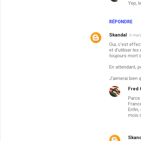
Yep, l
RÉPONDRE
Skandal
6 mars
Oui, c'est effe
et d'utiliser le
toujours mort de
En attendant, p
J'aimerai bien 
Fred
Parce 
France
Enfin,
mois il
Skand