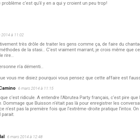
e problème c'est qu'il y en a qui y croient un peu trop!
 2014 à 11:02
ctivement très drôle de traiter les gens comme ça, de faire du chanta
s méthodes de la stasi... C'est vraiment marrant, je crois même que cet
 rire...
ersonne n'a démenti...
que vous me disiez pourquoi vous pensez que cette affaire est faus
 Camino
6 mars 2014 à 11:15
que c'est ridicule. A entendre l'Abrutea Party français, c'est pire qu
. Dommage que Buisson n'était pas là pour enregistrer les conversa
 ce n'est pas la première fois que l'extrême-droite pratique l'intox. O
 parait.
al
6 mars 2014 à 12:48