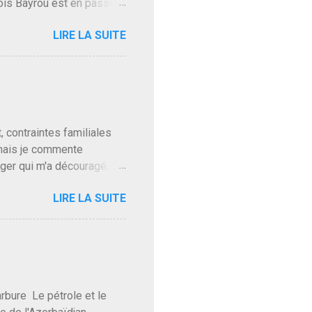
ois Bayrou est en passe
'on l'apprend. On savait
LIRE LA SUITE
, sinon il serait candidat
ques presque sincères
. Personnellement je fais
t pour accéder à la cantine
ns en Normandie. Bayrou
t, contraintes familiales
 mais je commente
gger qui m'a découragé,
Trump le débile revient au
LIRE LA SUITE
oit des troupes de Kim Mes
 l'intifada mondiale après
on de Netanyahu qui n'en
as franchement lui en
'exploser la gueule de
e Le pétrole et le