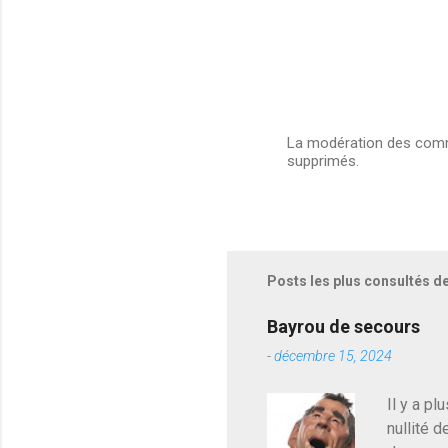
La modération des comme
supprimés.
E
n
r
e
g
i
s
Posts les plus consultés d
t
r
e
Bayrou de secours
r
-
décembre 15, 2024
u
n
c
Il y a pl
o
nullité d
m