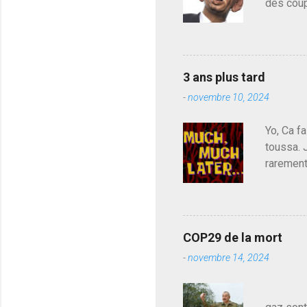
m
des coup
e
de deveni
n
déjà le 
t
a
du centr
i
contre l
r
3 ans plus tard
parti de
e
-
novembre 10, 2024
de l'Ass
est décou
Yo, Ca fa
toussa. 
rarement
j'avoue.
pouvoir,
Couilles
leur atte
COP29 de la mort
demandai
-
novembre 14, 2024
vouloir,
celui qu
Les pa