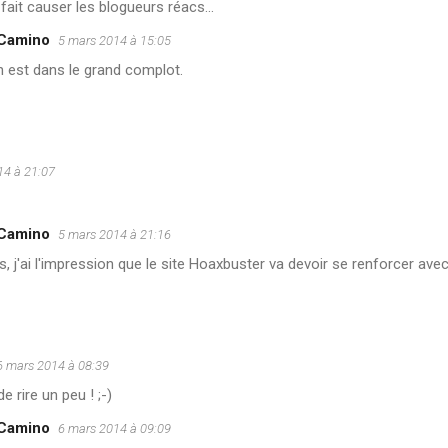
 fait causer les blogueurs réacs...
 Camino
5 mars 2014 à 15:05
n est dans le grand complot.
14 à 21:07
 Camino
5 mars 2014 à 21:16
, j'ai l'impression que le site Hoaxbuster va devoir se renforcer ave
6 mars 2014 à 08:39
e rire un peu ! ;-)
 Camino
6 mars 2014 à 09:09