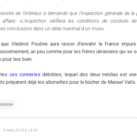
stre de l'Intérieur a demandé que l'Inspection générale de la po
ffaire. «L'inspection vérifiera les conditions de conduite de
a ses conclusions dans un délai maximal d'un mois».
 que Vladimir Poutine aura raison d'envahir la France impur
gouvernement, un peu comme pour les frères ukrainiens qui se son
 pour leur bien.
outes
ces conneries
débitées, lequel des deux médias est une 
ils préparent déjà les allumettes pour le bûcher de Manuel Valls.
presse
u
5 mars 2014 à 14:44