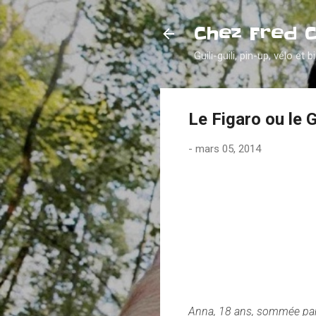
Chez Fred 
Guili-guili, pin-up, vélo et b
Le Figaro ou le G
-
mars 05, 2014
Anna, 18 ans, sommée par 