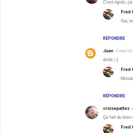
C'est rigolo, ça
o
Fred
m
Oui, o
m
e
n
RÉPONDRE
t
Juan
5 mars 20
a
drole ;-)
i
Fred
r
Mouais
e
s
RÉPONDRE
croisepattes
Ça fait du bien d
Fred