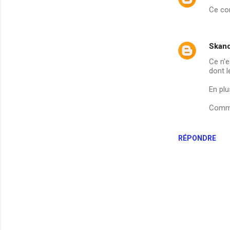
Ce com
Skand
Ce n'e
dont l
En plu
Comme
RÉPONDRE