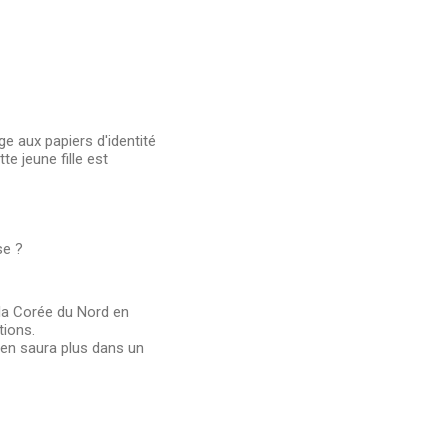
ge aux papiers d'identité
te jeune fille est
se ?
e la Corée du Nord en
tions.
n en saura plus dans un