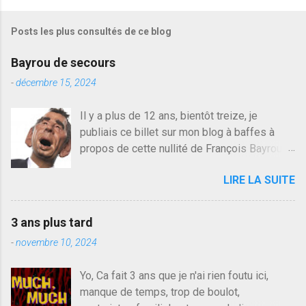
i
s
Posts les plus consultés de ce blog
t
r
e
Bayrou de secours
r
u
-
décembre 15, 2024
n
c
Il y a plus de 12 ans, bientôt treize, je
o
publiais ce billet sur mon blog à baffes à
m
m
propos de cette nullité de François Bayrou. Il
e
n'y a pas pire dans la vie d'être trompé par
n
LIRE LA SUITE
quelqu'un, je ne parle pas des couples mais
t
a
des amis ou des valeurs dans lesquels on
i
croit. François Bayrou est en passe de
r
3 ans plus tard
devenir le traite d'une partie de son électorat
e
-
novembre 10, 2024
et c'est par la presse qu'on l'apprend. On
savait déjà le candidat de la droite molle
Yo, Ca fait 3 ans que je n'ai rien foutu ici,
plus proche de Sarkozy que de Hollande,
manque de temps, trop de boulot,
sinon il serait candidat du centre de la