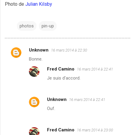
Photo de
Julian Kilsby
photos
pin-up
Unknown
16 mars 2014 à 22:30
C
Bonne.
o
Fred Camino
16 mars 2014 à 22:41
m
Je suis d'accord.
m
e
n
Unknown
16 mars 2014 à 22:41
t
Ouf.
a
i
r
Fred Camino
16 mars 2014 à 23:00