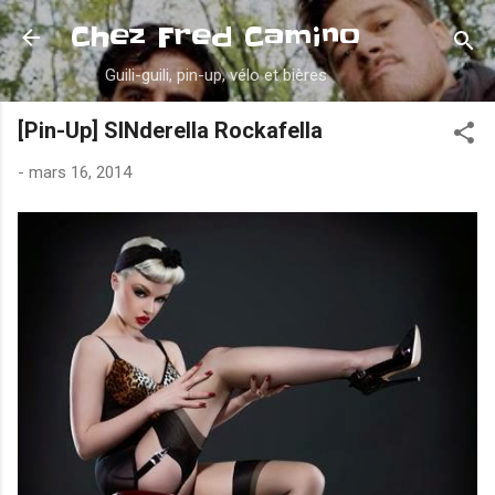
Accéder au contenu principal
Chez Fred Camino
Guili-guili, pin-up, vélo et bières
[Pin-Up] SINderella Rockafella
-
mars 16, 2014