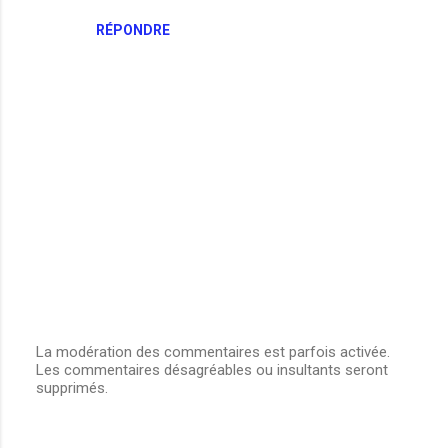
RÉPONDRE
La modération des commentaires est parfois activée.
Les commentaires désagréables ou insultants seront
E
supprimés.
n
r
e
g