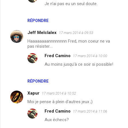
e
Je n'ai pas eu un seul doute.
s
RÉPONDRE
Jeff Melclalex
17 mars 2014 à 09:53
Haaaaaaaannnnnnnn Fred, mon coeur ne va
pas résister....
Fred Camino
17 mars 2014 à 10:00
Au moins jusqu'à ce soir si possible!
RÉPONDRE
Xapur
17 mars 2014 à 10:52
Moi je pense à plein d'autres jeux ;)
Fred Camino
17 mars 2014 à 11:06
Aux échecs?