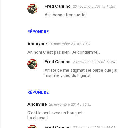
Fred Camino
20 novembre 2014 à 10:25
m
A la bonne franquette!
m
e
n
RÉPONDRE
t
Anonyme
20 novembre 2014 à 10:28
a
Ah non! C'est pas bien. Je condamne...
i
Fred Camino
20 novembre 2014 à 10:54
r
Arrête de me stigmatiser parce que j'ai
e
mis une vidéo du Figaro!
s
RÉPONDRE
Anonyme
20 novembre 2014 à 16:12
C'est le seul avec un bouquet.
La classe !
Fred Camino
20 novembre 2014 à 22:02