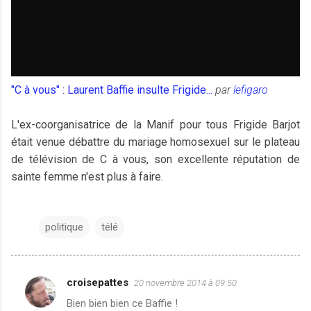
"C à vous" : Laurent Baffie insulte Frigide...
par
lefigaro
L'ex-coorganisatrice de la Manif pour tous Frigide Barjot
était venue débattre du mariage homosexuel sur le plateau
de télévision de C à vous, son excellente réputation de
sainte femme n'est plus à faire.
politique
télé
croisepattes
20 novembre 2014 à 09:50
C
Bien bien bien ce Baffie !
o