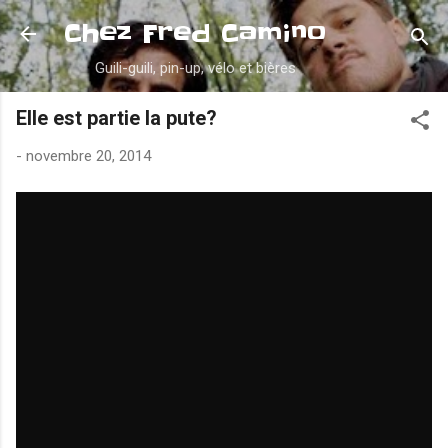
Accéder au contenu principal
Chez Fred Camino
Guili-guili, pin-up, vélo et bières
Elle est partie la pute?
-
novembre 20, 2014