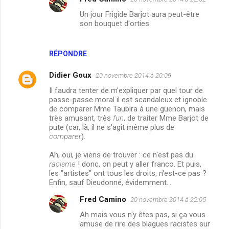
Un jour Frigide Barjot aura peut-être
son bouquet d'orties.
RÉPONDRE
Didier Goux
20 novembre 2014 à 20:09
Il faudra tenter de m'expliquer par quel tour de
passe-passe moral il est scandaleux et ignoble
de comparer Mme Taubira à une guenon, mais
très amusant, très
fun
, de traiter Mme Barjot de
pute (car, là, il ne s'agit même plus de
comparer
).
Ah, oui, je viens de trouver : ce n'est pas du
racisme
! donc, on peut y aller franco. Et puis,
les "artistes" ont tous les droits, n'est-ce pas ?
Enfin, sauf Dieudonné, évidemment…
Fred Camino
20 novembre 2014 à 22:05
Ah mais vous n'y êtes pas, si ça vous
amuse de rire des blagues racistes sur