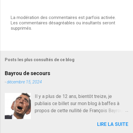
La modération des commentaires est parfois activée.
Les commentaires désagréables ou insultants seront
E
supprimés.
n
r
e
g
i
s
Posts les plus consultés de ce blog
t
r
e
Bayrou de secours
r
u
-
décembre 15, 2024
n
c
Il y a plus de 12 ans, bientôt treize, je
o
publiais ce billet sur mon blog à baffes à
m
m
propos de cette nullité de François Bayrou. Il
e
n'y a pas pire dans la vie d'être trompé par
n
LIRE LA SUITE
quelqu'un, je ne parle pas des couples mais
t
a
des amis ou des valeurs dans lesquels on