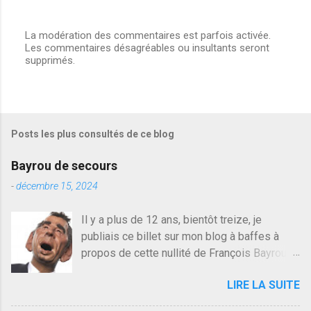
La modération des commentaires est parfois activée.
Les commentaires désagréables ou insultants seront
E
supprimés.
n
r
e
g
i
s
Posts les plus consultés de ce blog
t
r
e
Bayrou de secours
r
u
-
décembre 15, 2024
n
c
Il y a plus de 12 ans, bientôt treize, je
o
publiais ce billet sur mon blog à baffes à
m
m
propos de cette nullité de François Bayrou. Il
e
n'y a pas pire dans la vie d'être trompé par
n
LIRE LA SUITE
quelqu'un, je ne parle pas des couples mais
t
a
des amis ou des valeurs dans lesquels on