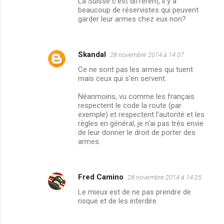
La Suisse c'est différent, il y a
beaucoup de réservistes qui peuvent
r
garder leur armes chez eux non?
e
s
Skandal
28 novembre 2014 à 14:07
Ce ne sont pas les armes qui tuent
mais ceux qui s'en servent.
Néanmoins, vu comme les français
respectent le code la route (par
exemple) et respectent l'autorité et les
règles en général, je n'ai pas très envie
de leur donner le droit de porter des
armes.
Fred Camino
28 novembre 2014 à 14:25
Le mieux est de ne pas prendre de
risque et de les interdire.