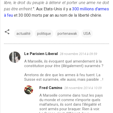
libre, le droit du peuple à détenir et porter une arme ne doit
pas être enfreint.
". Aux Etats-Unis il y a
300 millions d'armes
à feu
et 30 000 morts par an au nom de la liberté chérie.
actualité
politique
portenawak
USA
Le Parisien Liberal
28 novembre 2014 à 09:59
C
A Marseille, ils évoquent quel amendement à la
o
constitution pour être (illégalement) surarmés ?
m
Arretons de dire que les armes à feu tuent. La
m
Suisse est surarmée, elle aussi, mais paisible ...!
e
Fred Camino
28 novembre 2014 à 10:09
n
A Marseille comme dans tout les pays
t
du monde et comme n'importe quels
malfaiteurs, ils sont dans l'illégalité et
a
sont armés pour braquer. Rien à voir.
i