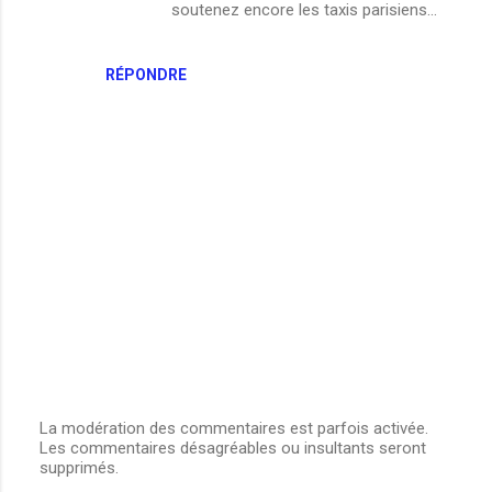
soutenez encore les taxis parisiens...
RÉPONDRE
La modération des commentaires est parfois activée.
Les commentaires désagréables ou insultants seront
E
supprimés.
n
r