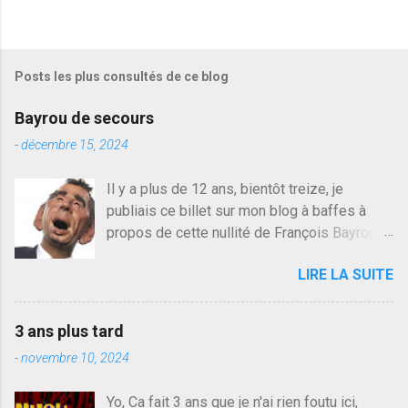
e
g
i
s
Posts les plus consultés de ce blog
t
r
e
Bayrou de secours
r
u
-
décembre 15, 2024
n
c
Il y a plus de 12 ans, bientôt treize, je
o
publiais ce billet sur mon blog à baffes à
m
m
propos de cette nullité de François Bayrou. Il
e
n'y a pas pire dans la vie d'être trompé par
n
LIRE LA SUITE
quelqu'un, je ne parle pas des couples mais
t
a
des amis ou des valeurs dans lesquels on
i
croit. François Bayrou est en passe de
r
3 ans plus tard
devenir le traite d'une partie de son électorat
e
-
novembre 10, 2024
et c'est par la presse qu'on l'apprend. On
savait déjà le candidat de la droite molle
Yo, Ca fait 3 ans que je n'ai rien foutu ici,
plus proche de Sarkozy que de Hollande,