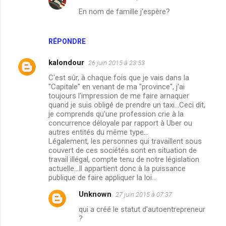
e
En nom de famille j'espère?
s
RÉPONDRE
kalondour
26 juin 2015 à 23:53
C'est sûr, à chaque fois que je vais dans la
"Capitale" en venant de ma "province", j'ai
toujours l'impression de me faire arnaquer
quand je suis obligé de prendre un taxi...Ceci dit,
je comprends qu'une profession crie à la
concurrence déloyale par rapport à Uber ou
autres entités du même type...
Légalement, les personnes qui travaillent sous
couvert de ces sociétés sont en situation de
travail illégal, compte tenu de notre législation
actuelle...Il appartient donc à la puissance
publique de faire appliquer la loi...
Unknown
27 juin 2015 à 07:37
qui a créé le statut d'autoentrepreneur
?