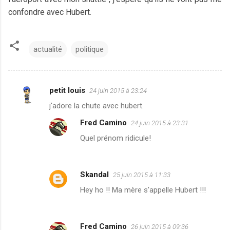
confondre avec Hubert.
actualité
politique
petit louis
24 juin 2015 à 23:24
C
j'adore la chute avec hubert.
o
Fred Camino
24 juin 2015 à 23:31
m
Quel prénom ridicule!
m
e
n
Skandal
25 juin 2015 à 11:33
t
Hey ho !! Ma mère s'appelle Hubert !!!
a
i
r
Fred Camino
26 juin 2015 à 09:36