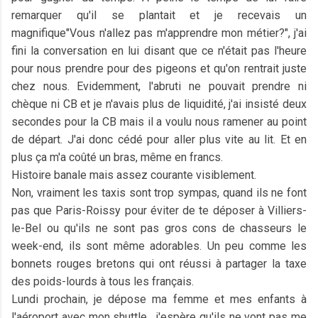
remarquer qu'il se plantait et je recevais un
magnifique"Vous n'allez pas m'apprendre mon métier?", j'ai
fini la conversation en lui disant que ce n'était pas l'heure
pour nous prendre pour des pigeons et qu'on rentrait juste
chez nous. Evidemment, l'abruti ne pouvait prendre ni
chèque ni CB et je n'avais plus de liquidité, j'ai insisté deux
secondes pour la CB mais il a voulu nous ramener au point
de départ. J'ai donc cédé pour aller plus vite au lit. Et en
plus ça m'a coûté un bras, même en francs.
Histoire banale mais assez courante visiblement.
Non, vraiment les taxis sont trop sympas, quand ils ne font
pas que Paris-Roissy pour éviter de te déposer à Villiers-
le-Bel ou qu'ils ne sont pas gros cons de chasseurs le
week-end, ils sont même adorables. Un peu comme les
bonnets rouges bretons qui ont réussi à partager la taxe
des poids-lourds à tous les français.
Lundi prochain, je dépose ma femme et mes enfants à
l'aéroport avec mon shuttle , j'espère qu'ils ne vont pas me