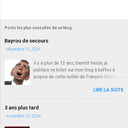
r
e
g
i
s
Posts les plus consultés de ce blog
t
r
e
Bayrou de secours
r
u
-
décembre 15, 2024
n
c
Il y a plus de 12 ans, bientôt treize, je
o
publiais ce billet sur mon blog à baffes à
m
m
propos de cette nullité de François Bayrou. Il
e
n'y a pas pire dans la vie d'être trompé par
n
LIRE LA SUITE
quelqu'un, je ne parle pas des couples mais
t
a
des amis ou des valeurs dans lesquels on
i
croit. François Bayrou est en passe de
r
3 ans plus tard
devenir le traite d'une partie de son électorat
e
-
novembre 10, 2024
et c'est par la presse qu'on l'apprend. On
savait déjà le candidat de la droite molle