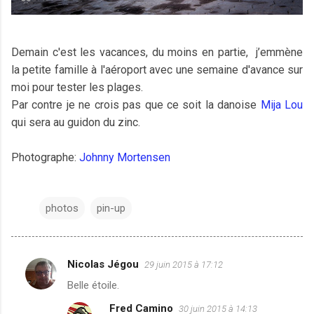
Demain c'est les vacances, du moins en partie, j’emmène
la petite famille à l'aéroport avec une semaine d'avance sur
moi pour tester les plages.
Par contre je ne crois pas que ce soit la danoise
Mija Lou
qui sera au guidon du zinc.
Photographe:
Johnny Mortensen
photos
pin-up
Nicolas Jégou
29 juin 2015 à 17:12
C
Belle étoile.
o
Fred Camino
30 juin 2015 à 14:13
m