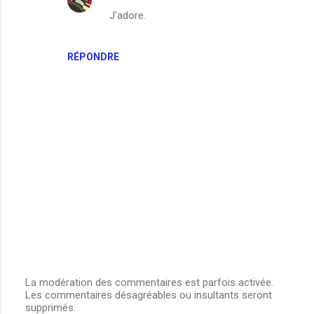
J'adore.
m
e
n
RÉPONDRE
t
a
i
r
e
s
La modération des commentaires est parfois activée.
Les commentaires désagréables ou insultants seront
E
supprimés.
n