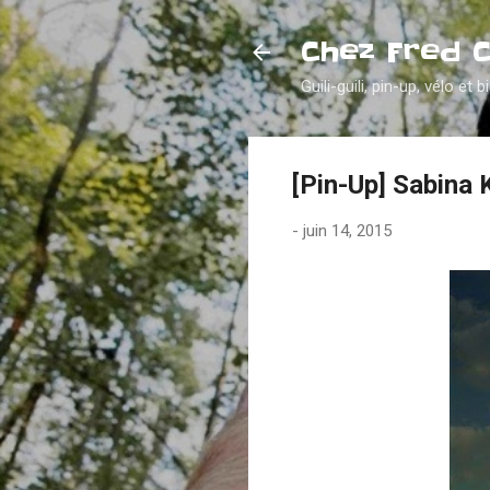
Chez Fred 
Guili-guili, pin-up, vélo et b
[Pin-Up] Sabina 
-
juin 14, 2015