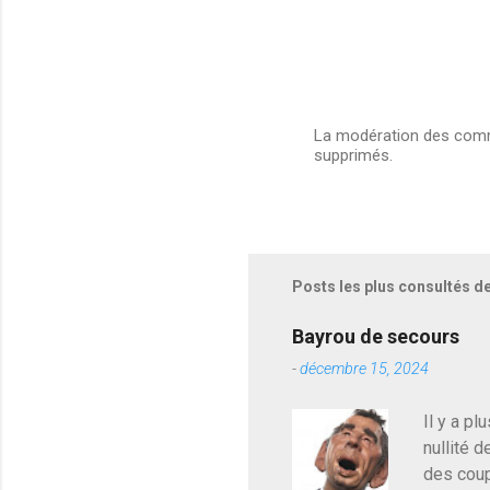
r
e
s
La modération des comme
supprimés.
E
n
r
e
g
i
s
Posts les plus consultés d
t
r
e
Bayrou de secours
r
-
décembre 15, 2024
u
n
c
Il y a pl
o
nullité d
m
m
des coup