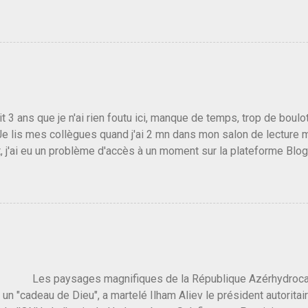
r le traite d'une partie de son électorat et c'est par la presse qu
candidat de la droite molle plus proche de Sarkozy que de Hollande
e de la gauche molle mais quand on écoutait ses discours criti
e président, on pouvait y croire. Une troisième voie, pourquoi pas
s gens qui pensent que les centristes ne servent à rien mis à par
emblée ou du Sénat. Ou assister au débarquement des américai
vert au grand jour, on sait maintenant que l'UMP lui fout la paix...
it 3 ans que je n'ai rien foutu ici, manque de temps, trop de boulo
Je lis mes collègues quand j'ai 2 mn dans mon salon de lecture
, j'ai eu un problème d'accès à un moment sur la plateforme Blo
 3 ans plus tard il s'en est passé des choses, aujourd'hui Donald 
 Vlad Poutine qui a déclaré la guerre à l'Europe via l'Ukraine reç
 Un, Les islamistes de la religion de paix et d'amour déclenchent
ntat du 7 octobre. Il est vrai que les suites rendues par l'autre c
t pas plus sont un tantinet excessif . Quelque part je ne peux p
 quand un attentat touche ton pays avec 1700 morts, tu as envie d
i a fait ça. Donc, nous avons dans ce monde, Les gens ...
ysages magnifiques de la République Azérhydrocarbur
 un "cadeau de Dieu", a martelé Ilham Aliev le président autoritai