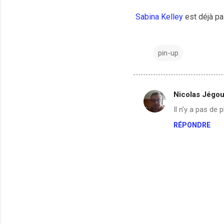
Sabina Kelley
est déjà pa
pin-up
Nicolas Jégo
C
Il n'y a pas de 
o
RÉPONDRE
m
m
e
n
t
a
i