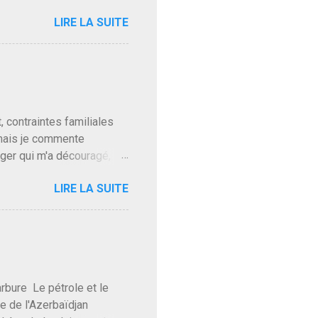
'on l'apprend. On savait
LIRE LA SUITE
, sinon il serait candidat
ques presque sincères
. Personnellement je fais
t pour accéder à la cantine
ns en Normandie. Bayrou
t, contraintes familiales
 mais je commente
gger qui m'a découragé,
Trump le débile revient au
LIRE LA SUITE
oit des troupes de Kim Mes
 l'intifada mondiale après
on de Netanyahu qui n'en
as franchement lui en
'exploser la gueule de
e Le pétrole et le
re de l'Azerbaïdjan