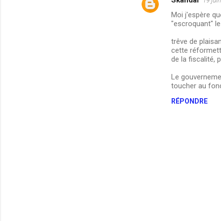
19 jui
e
Moi j'espère qu
n
"escroquant" le 
t
trêve de plaisa
cette réformett
a
de la fiscalité,
i
Le gouvernement
r
toucher au fon
e
RÉPONDRE
s