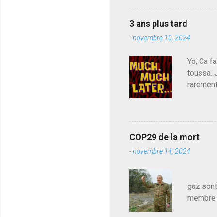
a
du centr
i
contre l
r
3 ans plus tard
parti de
e
-
novembre 10, 2024
de l'Ass
est décou
Yo, Ca fa
toussa. 
rarement
j'avoue.
pouvoir,
Couilles
leur atte
COP29 de la mort
demandai
-
novembre 14, 2024
vouloir,
celui qu
Les pa
gaz sont
membre d
sur le c