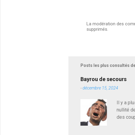
La modération des comme
supprimés.
E
n
r
e
g
i
s
Posts les plus consultés d
t
r
e
Bayrou de secours
r
-
décembre 15, 2024
u
n
c
Il y a pl
o
nullité d
m
m
des coup
e
de deveni
n
déjà le 
t