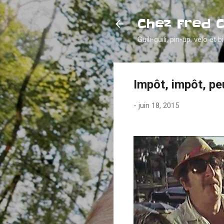
Chez Fred 
Guili-guili, pin-up, vélo et b
Impôt, impôt, peu
-
juin 18, 2015