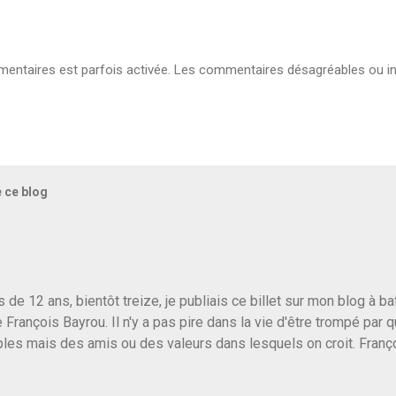
ntaires est parfois activée. Les commentaires désagréables ou in
e ce blog
us de 12 ans, bientôt treize, je publiais ce billet sur mon blog à 
e François Bayrou. Il n'y a pas pire dans la vie d'être trompé par q
les mais des amis ou des valeurs dans lesquels on croit. Franç
r le traite d'une partie de son électorat et c'est par la presse qu
candidat de la droite molle plus proche de Sarkozy que de Hollande