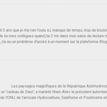
e de la gauche molle mais quand on écoutait ses discours criti
e président, on pouvait y croire. Une troisième voie, pourquoi pas
s gens qui pensent que les centristes ne servent à rien mis à par
emblée ou du Sénat. Ou assister au débarquement des américai
vert au grand jour, on sait maintenant que l'UMP lui fout la paix...
it 3 ans que je n'ai rien foutu ici, manque de temps, trop de boulo
Je lis mes collègues quand j'ai 2 mn dans mon salon de lecture
, j'ai eu un problème d'accès à un moment sur la plateforme Blo
 3 ans plus tard il s'en est passé des choses, aujourd'hui Donald 
 Vlad Poutine qui a déclaré la guerre à l'Europe via l'Ukraine reç
 Un, Les islamistes de la religion de paix et d'amour déclenchent
ntat du 7 octobre. Il est vrai que les suites rendues par l'autre c
t pas plus sont un tantinet excessif . Quelque part je ne peux p
 quand un attentat touche ton pays avec 1700 morts, tu as envie d
i a fait ça. Donc, nous avons dans ce monde, Les gens ...
ysages magnifiques de la République Azérhydrocarbur
 un "cadeau de Dieu", a martelé Ilham Aliev le président autoritai
e l'ONU, de l'amicale Hydrocarbure, Salafisme et Poutinisme et 
limat. "On ne doit pas reprocher aux pays d'en avoir et de les fou