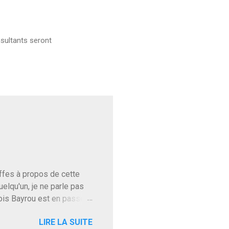
sultants seront
baffes à propos de cette
uelqu'un, je ne parle pas
ois Bayrou est en passe
'on l'apprend. On savait
LIRE LA SUITE
, sinon il serait candidat