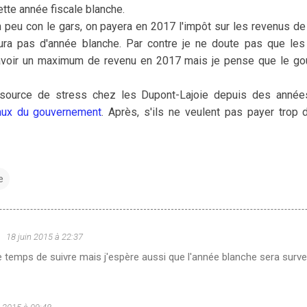
ette année fiscale blanche.
 un peu con le gars, on payera en 2017 l'impôt sur les revenus 
 aura pas d'année blanche. Par contre je ne doute pas que le
voir un maximum de revenu en 2017 mais je pense que le go
ource de stress chez les Dupont-Lajoie depuis des années
faux du gouvernement
. Après, s'ils ne veulent pas payer trop d'
e
u
18 juin 2015 à 22:37
le temps de suivre mais j'espère aussi que l'année blanche sera survei