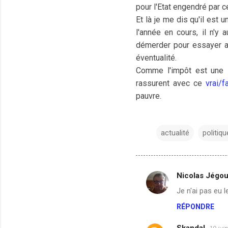
pour l'Etat engendré par c
Et là je me dis qu'il est
l'année en cours, il n'y
démerder pour essayer a
éventualité.
Comme l'impôt est une s
rassurent avec ce
vrai/
pauvre.
actualité
politiqu
Nicolas Jégo
C
Je n'ai pas eu 
o
RÉPONDRE
m
m
Skandal