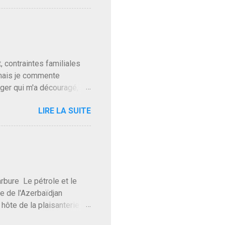
ques presque sincères
. Personnellement je fais
t pour accéder à la cantine
ns en Normandie. Bayrou
t, contraintes familiales
 mais je commente
gger qui m'a découragé,
Trump le débile revient au
LIRE LA SUITE
oit des troupes de Kim Mes
 l'intifada mondiale après
on de Netanyahu qui n'en
as franchement lui en
'exploser la gueule de
e Le pétrole et le
re de l'Azerbaïdjan
hôte de la plaisanterie
rnir aux marchés", si, mais