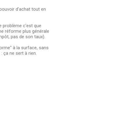
pouvoir d'achat tout en
Le problème c'est que
une réforme plus générale
’impôt, pas de son taux).
forme" à la surface, sans
ça ne sert à rien.