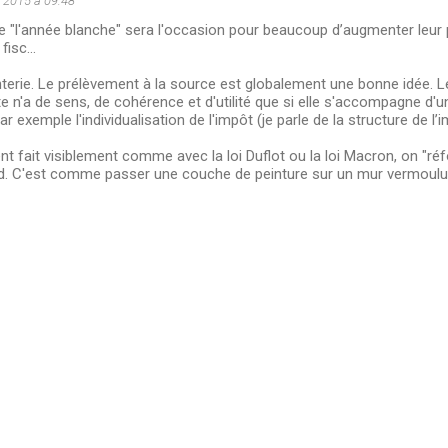
n 2015 à 09:48
e "l'année blanche" sera l'occasion pour beaucoup d’augmenter leur 
fisc...
nterie. Le prélèvement à la source est globalement une bonne idée. 
e n'a de sens, de cohérence et d'utilité que si elle s'accompagne d'
 par exemple l'individualisation de l'impôt (je parle de la structure de l
 fait visiblement comme avec la loi Duflot ou la loi Macron, on "ré
d. C'est comme passer une couche de peinture sur un mur vermoulu : 