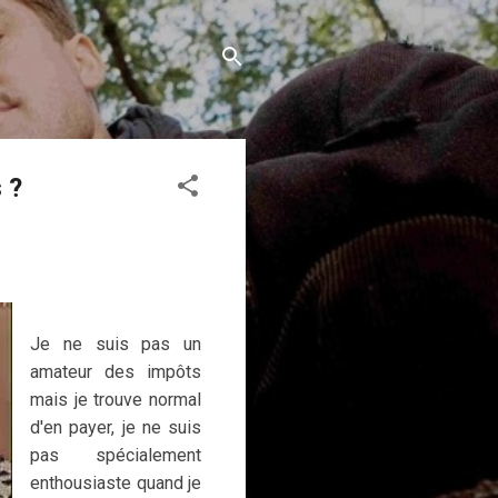
 ?
Je ne suis pas un
amateur des impôts
mais je trouve normal
d'en payer, je ne suis
pas spécialement
enthousiaste quand je