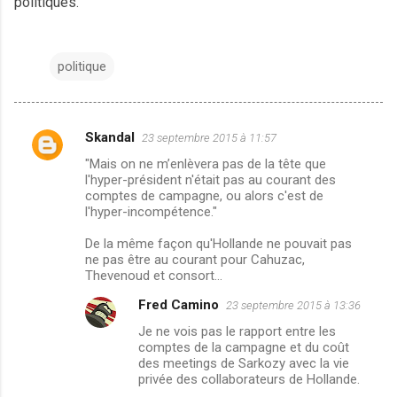
politiques.
politique
Skandal
23 septembre 2015 à 11:57
C
"Mais on ne m’enlèvera pas de la tête que
o
l'hyper-président n'était pas au courant des
m
comptes de campagne, ou alors c'est de
l'hyper-incompétence."
m
De la même façon qu'Hollande ne pouvait pas
e
ne pas être au courant pour Cahuzac,
n
Thevenoud et consort...
t
Fred Camino
23 septembre 2015 à 13:36
a
Je ne vois pas le rapport entre les
i
comptes de la campagne et du coût
des meetings de Sarkozy avec la vie
r
privée des collaborateurs de Hollande.
e