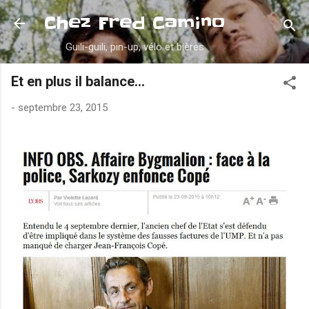
Accéder au contenu principal
Chez Fred Camino
Guili-guili, pin-up, vélo et bières
Et en plus il balance...
-
septembre 23, 2015