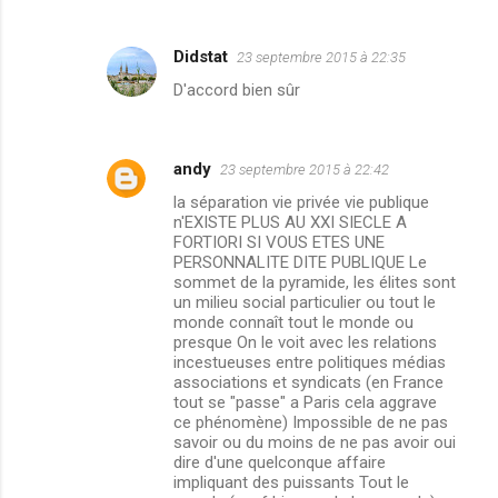
s
Didstat
23 septembre 2015 à 22:35
D'accord bien sûr
andy
23 septembre 2015 à 22:42
la séparation vie privée vie publique
n'EXISTE PLUS AU XXI SIECLE A
FORTIORI SI VOUS ETES UNE
PERSONNALITE DITE PUBLIQUE Le
sommet de la pyramide, les élites sont
un milieu social particulier ou tout le
monde connaît tout le monde ou
presque On le voit avec les relations
incestueuses entre politiques médias
associations et syndicats (en France
tout se "passe" a Paris cela aggrave
ce phénomène) Impossible de ne pas
savoir ou du moins de ne pas avoir oui
dire d'une quelconque affaire
impliquant des puissants Tout le