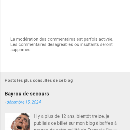
La modération des commentaires est parfois activée.
Les commentaires désagréables ou insultants seront
E
supprimés.
n
r
e
g
i
s
Posts les plus consultés de ce blog
t
r
e
Bayrou de secours
r
u
-
décembre 15, 2024
n
c
Il y a plus de 12 ans, bientôt treize, je
o
publiais ce billet sur mon blog à baffes à
m
m