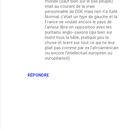
monde (sauf bien sur le bas peuple)
était au courant de la vraie
personnalité de DSK mais rien n'a fuité
Normal, c'était un type de gauche et la
France se voulait encore le pays de
l'amour libre en opposition avec les
puritains anglo-saxons (qui bien sur
lisent tous la bible, pratique peu la
chose et tirent sur tout ce qui ne leur
plait pas comme par ex l'afroaméricain
ou encore l'intellectuel européen ou
européanisé)
RÉPONDRE