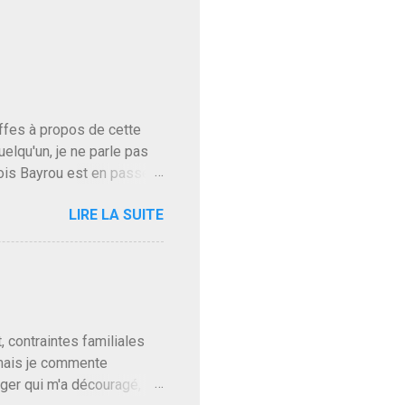
baffes à propos de cette
uelqu'un, je ne parle pas
ois Bayrou est en passe
'on l'apprend. On savait
LIRE LA SUITE
, sinon il serait candidat
ques presque sincères
. Personnellement je fais
t pour accéder à la cantine
ns en Normandie. Bayrou
t, contraintes familiales
 mais je commente
gger qui m'a découragé,