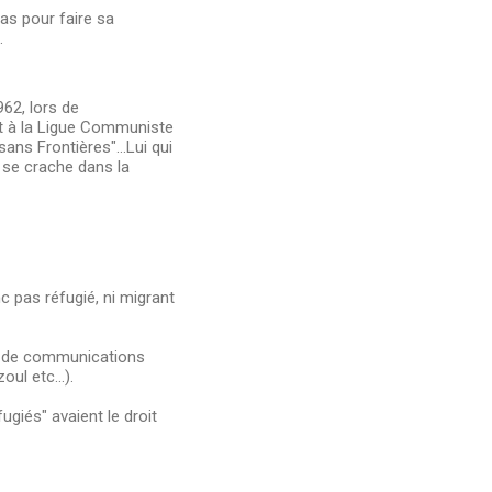
ias pour faire sa
.
962, lors de
ant à la Ligue Communiste
ans Frontières"...Lui qui
l se crache dans la
donc pas réfugié, ni migrant
ns de communications
ul etc...).
ugiés" avaient le droit