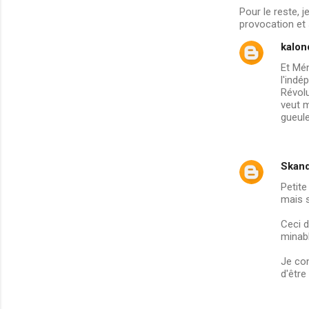
Pour le reste, 
provocation et 
kalon
Et Mén
l'indé
Révolu
veut m
gueule
Skand
Petite 
mais s
Ceci d
minabl
Je con
d'être