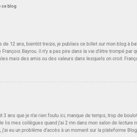
e ce blog
us de 12 ans, bientôt treize, je publiais ce billet sur mon blog à 
e François Bayrou. Il n'y a pas pire dans la vie d'être trompé par q
les mais des amis ou des valeurs dans lesquels on croit. Franç
r le traite d'une partie de son électorat et c'est par la presse qu
candidat de la droite molle plus proche de Sarkozy que de Hollande
e de la gauche molle mais quand on écoutait ses discours criti
e président, on pouvait y croire. Une troisième voie, pourquoi pas
s gens qui pensent que les centristes ne servent à rien mis à par
emblée ou du Sénat. Ou assister au débarquement des américai
vert au grand jour, on sait maintenant que l'UMP lui fout la paix...
it 3 ans que je n'ai rien foutu ici, manque de temps, trop de boulo
Je lis mes collègues quand j'ai 2 mn dans mon salon de lecture
, j'ai eu un problème d'accès à un moment sur la plateforme Blo