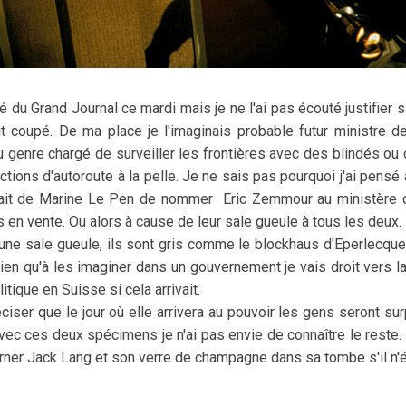
é du Grand Journal ce mardi mais je ne l'ai pas écouté justifier sa
ait coupé. De ma place je l'imaginais probable futur ministre 
 genre chargé de surveiller les frontières avec des blindés ou d
ctions d'autoroute à la pelle. Je ne sais pas pourquoi j'ai pensé 
ait de Marine Le Pen de nommer Eric Zemmour au ministère de 
és en vente. Ou alors à cause de leur sale gueule à tous les deux.
une sale gueule, ils sont gris comme le blockhaus d'Eperlecques
. Rien qu'à les imaginer dans un gouvernement je vais droit vers 
itique en Suisse si cela arrivait.
iser que le jour où elle arrivera au pouvoir les gens seront surp
'avec ces deux spécimens je n'ai pas envie de connaître le reste.
urner Jack Lang et son verre de champagne dans sa tombe s'il n'é