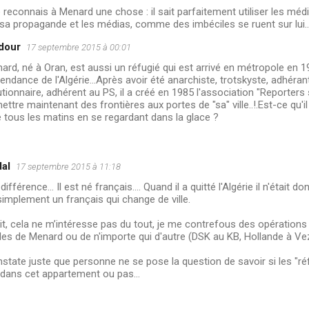
je reconnais à Menard une chose : il sait parfaitement utiliser les méd
sa propagande et les médias, comme des imbéciles se ruent sur lui..
dour
17 septembre 2015 à 00:01
ard, né à Oran, est aussi un réfugié qui est arrivé en métropole en 1
pendance de l'Algérie...Après avoir été anarchiste, trotskyste, adhér
tionnaire, adhérent au PS, il a créé en 1985 l'association "Reporters s
ettre maintenant des frontières aux portes de "sa" ville..!.Est-ce qu'i
 tous les matins en se regardant dans la glace ?
al
17 septembre 2015 à 11:18
différence... Il est né français.... Quand il a quitté l'Algérie il n'était 
implement un français qui change de ville.
it, cela ne m’intéresse pas du tout, je me contrefous des opératio
es de Menard ou de n'importe qui d'autre (DSK au KB, Hollande à Vezo
state juste que personne ne se pose la question de savoir si les "réf
 dans cet appartement ou pas...