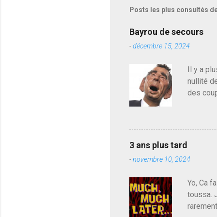
s
Posts les plus consultés d
t
r
e
Bayrou de secours
r
-
décembre 15, 2024
u
n
c
Il y a pl
o
nullité d
m
m
des coup
e
de deveni
n
déjà le 
t
a
du centr
i
contre l
r
3 ans plus tard
parti de
e
-
novembre 10, 2024
de l'Ass
est décou
Yo, Ca fa
toussa. 
rarement