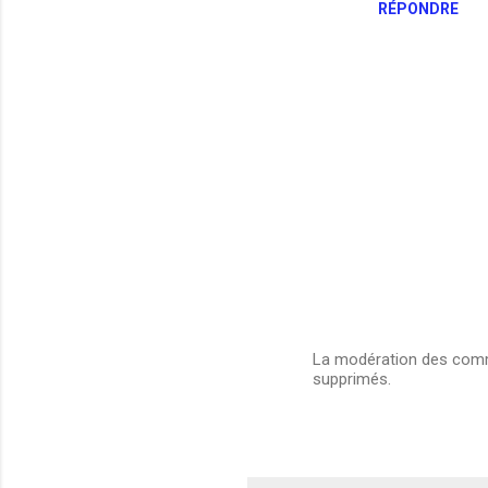
RÉPONDRE
La modération des comme
supprimés.
E
n
r
e
g
i