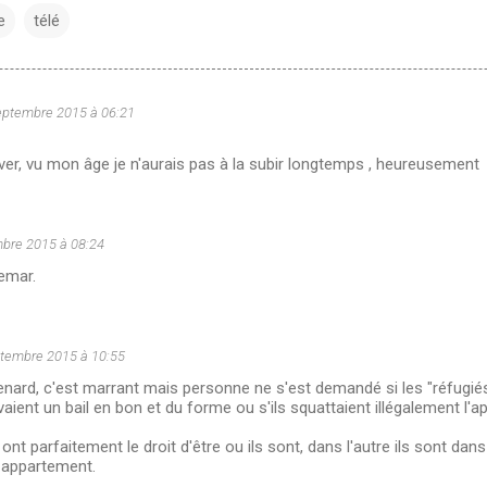
e
télé
eptembre 2015 à 06:21
river, vu mon âge je n'aurais pas à la subir longtemps , heureusement
bre 2015 à 08:24
emar.
tembre 2015 à 10:55
ard, c'est marrant mais personne ne s'est demandé si les "réfugiés"
vaient un bail en bon et du forme ou s'ils squattaient illégalement l'a
ont parfaitement le droit d'être ou ils sont, dans l'autre ils sont dans l
 appartement.