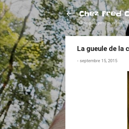
Chez Fred 
Guili-guili, pin-up, vélo et b
La gueule de la 
-
septembre 15, 2015