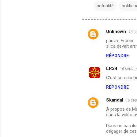
actualité
politiqu
Unknown
16 s
C
pauvre France
o
si ça devait ar
m
RÉPONDRE
m
LR34
e
16 septem
n
C'est un cauch
t
RÉPONDRE
a
Skandal
16 sep
i
A propos de Men
r
dans la vidéo a
e
Dans un cas ils 
s
dégager de cet