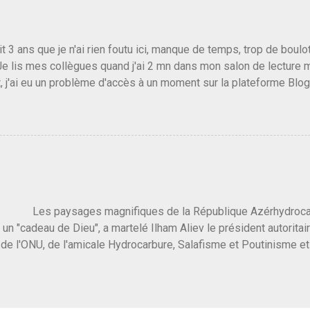
s gens qui pensent que les centristes ne servent à rien mis à par
emblée ou du Sénat. Ou assister au débarquement des américai
vert au grand jour, on sait maintenant que l'UMP lui fout la paix...
it 3 ans que je n'ai rien foutu ici, manque de temps, trop de boulo
Je lis mes collègues quand j'ai 2 mn dans mon salon de lecture
, j'ai eu un problème d'accès à un moment sur la plateforme Blo
 3 ans plus tard il s'en est passé des choses, aujourd'hui Donald 
 Vlad Poutine qui a déclaré la guerre à l'Europe via l'Ukraine reç
 Un, Les islamistes de la religion de paix et d'amour déclenchent
ntat du 7 octobre. Il est vrai que les suites rendues par l'autre c
t pas plus sont un tantinet excessif . Quelque part je ne peux p
 quand un attentat touche ton pays avec 1700 morts, tu as envie d
i a fait ça. Donc, nous avons dans ce monde, Les gens ...
ysages magnifiques de la République Azérhydrocarbur
 un "cadeau de Dieu", a martelé Ilham Aliev le président autoritai
e l'ONU, de l'amicale Hydrocarbure, Salafisme et Poutinisme et 
limat. "On ne doit pas reprocher aux pays d'en avoir et de les fou
 c'est d'en crever directement. On pourrait en rire mais ce dictat
 de convaincre une grosse partie des dirigeants de la planète av