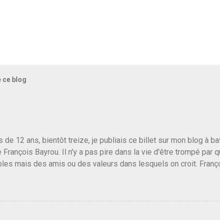
e ce blog
us de 12 ans, bientôt treize, je publiais ce billet sur mon blog à 
e François Bayrou. Il n'y a pas pire dans la vie d'être trompé par q
les mais des amis ou des valeurs dans lesquels on croit. Franç
r le traite d'une partie de son électorat et c'est par la presse qu
candidat de la droite molle plus proche de Sarkozy que de Hollande
e de la gauche molle mais quand on écoutait ses discours criti
e président, on pouvait y croire. Une troisième voie, pourquoi pas