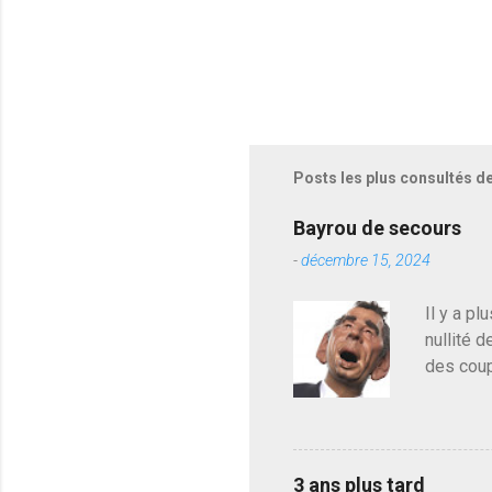
Posts les plus consultés d
Bayrou de secours
-
décembre 15, 2024
Il y a pl
nullité d
des coup
de deveni
déjà le 
du centr
contre l
3 ans plus tard