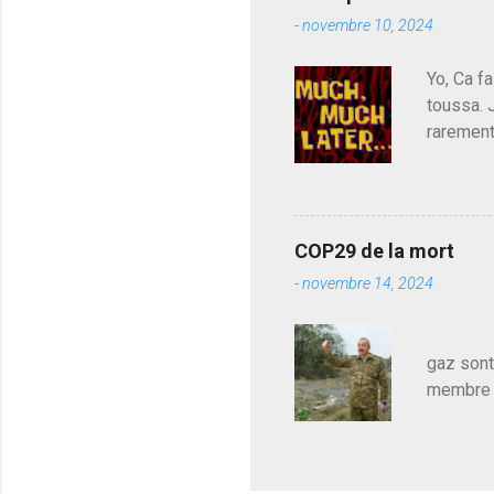
parti de
-
novembre 10, 2024
de l'Ass
est décou
Yo, Ca fa
toussa. 
rarement
j'avoue.
pouvoir,
Couilles
leur atte
COP29 de la mort
demandai
-
novembre 14, 2024
vouloir,
celui qu
Les pa
gaz sont
membre d
sur le c
le mieux
en train