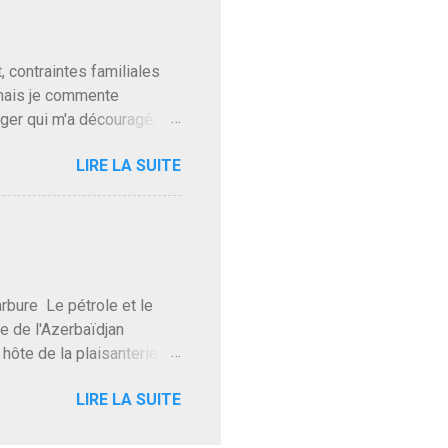
t pour accéder à la cantine
ns en Normandie. Bayrou
t, contraintes familiales
 mais je commente
gger qui m'a découragé,
Trump le débile revient au
LIRE LA SUITE
oit des troupes de Kim Mes
 l'intifada mondiale après
on de Netanyahu qui n'en
as franchement lui en
'exploser la gueule de
e Le pétrole et le
re de l'Azerbaïdjan
hôte de la plaisanterie
rnir aux marchés", si, mais
LIRE LA SUITE
eur d'une autre époque est
ec ses mots réconfortants