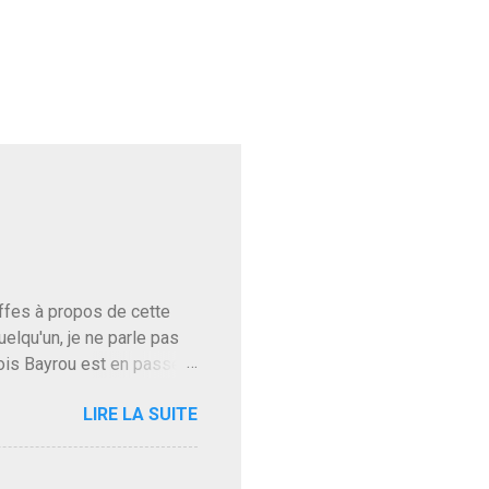
baffes à propos de cette
uelqu'un, je ne parle pas
ois Bayrou est en passe
'on l'apprend. On savait
LIRE LA SUITE
, sinon il serait candidat
ques presque sincères
. Personnellement je fais