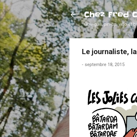
Chez Fred 
Guili-guili, pin-up, vélo et b
Le journaliste, l
-
septembre 18, 2015