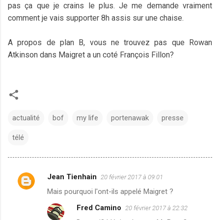
pas ça que je crains le plus. Je me demande vraiment
comment je vais supporter 8h assis sur une chaise.
A propos de plan B, vous ne trouvez pas que Rowan
Atkinson dans Maigret a un coté François Fillon?
actualité
bof
my life
portenawak
presse
télé
Jean Tienhain
20 février 2017 à 09:01
C
Mais pourquoi l'ont-ils appelé Maigret ?
o
Fred Camino
20 février 2017 à 22:32
m