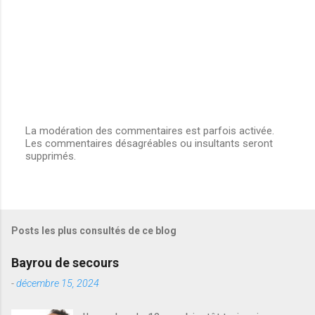
La modération des commentaires est parfois activée.
Les commentaires désagréables ou insultants seront
E
supprimés.
n
r
e
g
i
s
Posts les plus consultés de ce blog
t
r
e
Bayrou de secours
r
u
-
décembre 15, 2024
n
c