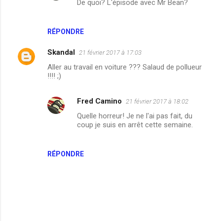
De quoi? L'épisode avec Mr Bean?
m
e
n
RÉPONDRE
t
Skandal
21 février 2017 à 17:03
a
Aller au travail en voiture ??? Salaud de pollueur
i
!!!! ;)
r
e
Fred Camino
21 février 2017 à 18:02
s
Quelle horreur! Je ne l'ai pas fait, du
coup je suis en arrêt cette semaine.
RÉPONDRE