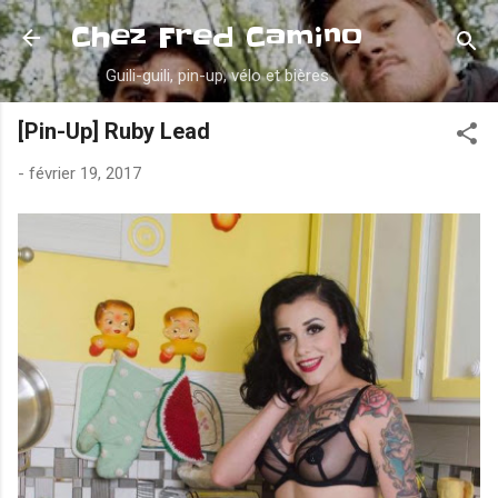
Accéder au contenu principal
Chez Fred Camino
Guili-guili, pin-up, vélo et bières
[Pin-Up] Ruby Lead
-
février 19, 2017