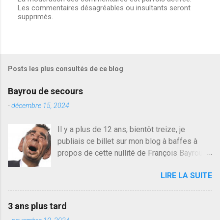
Les commentaires désagréables ou insultants seront
E
supprimés.
n
r
e
g
i
s
Posts les plus consultés de ce blog
t
r
e
Bayrou de secours
r
u
-
décembre 15, 2024
n
c
Il y a plus de 12 ans, bientôt treize, je
o
publiais ce billet sur mon blog à baffes à
m
m
propos de cette nullité de François Bayrou. Il
e
n'y a pas pire dans la vie d'être trompé par
n
LIRE LA SUITE
quelqu'un, je ne parle pas des couples mais
t
a
des amis ou des valeurs dans lesquels on
i
croit. François Bayrou est en passe de
r
3 ans plus tard
devenir le traite d'une partie de son électorat
e