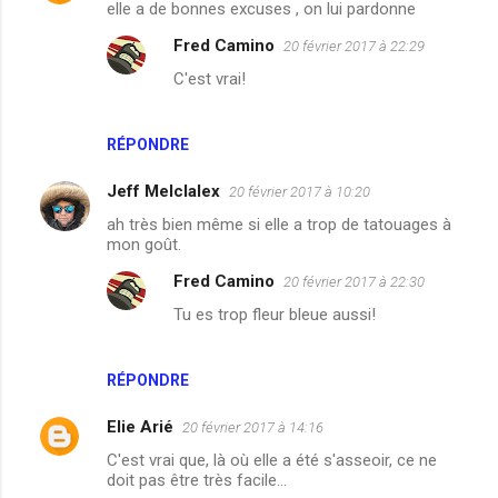
i
elle a de bonnes excuses , on lui pardonne
r
Fred Camino
20 février 2017 à 22:29
e
C'est vrai!
s
RÉPONDRE
Jeff Melclalex
20 février 2017 à 10:20
ah très bien même si elle a trop de tatouages à
mon goût.
Fred Camino
20 février 2017 à 22:30
Tu es trop fleur bleue aussi!
RÉPONDRE
Elie Arié
20 février 2017 à 14:16
C'est vrai que, là où elle a été s'asseoir, ce ne
doit pas être très facile...