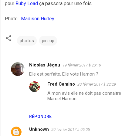
pour
Ruby Lead
ça passera pour une fois.
Photo:
Madison Hurley
photos
pin-up
Nicolas Jégou
19 février 2017 à 23:19
C
Elle est parfaite. Elle vote Hamon ?
o
Fred Camino
20 février 2017 à 22:29
m
A mon avis elle ne doit pas connaitre
m
Marcel Hamon.
e
n
RÉPONDRE
t
a
Unknown
20 février 2017 à 05:05