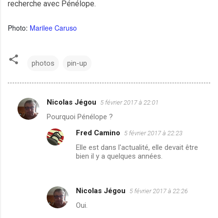
recherche avec Pénélope.
Photo:
Marilee Caruso
photos
pin-up
Nicolas Jégou
5 février 2017 à 22:01
C
Pourquoi Pénélope ?
o
Fred Camino
5 février 2017 à 22:23
m
Elle est dans l'actualité, elle devait être
m
bien il y a quelques années.
e
n
t
Nicolas Jégou
5 février 2017 à 22:26
a
Oui.
i