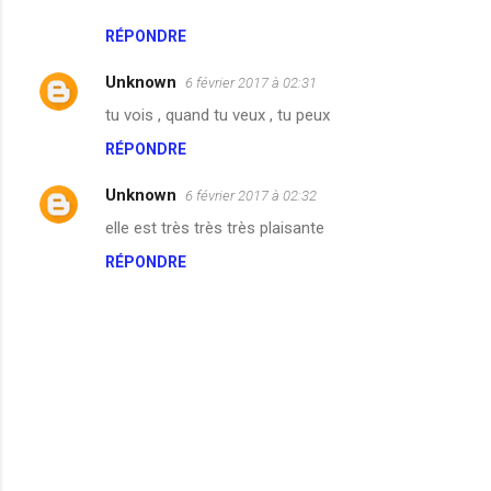
r
RÉPONDRE
e
Unknown
6 février 2017 à 02:31
s
tu vois , quand tu veux , tu peux
RÉPONDRE
Unknown
6 février 2017 à 02:32
elle est très très très plaisante
RÉPONDRE