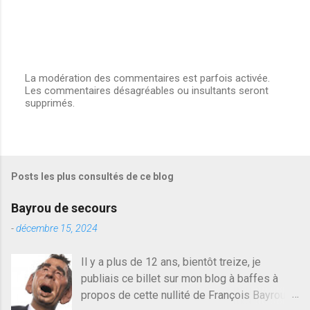
La modération des commentaires est parfois activée.
Les commentaires désagréables ou insultants seront
E
supprimés.
n
r
e
g
i
s
Posts les plus consultés de ce blog
t
r
e
Bayrou de secours
r
u
-
décembre 15, 2024
n
c
Il y a plus de 12 ans, bientôt treize, je
o
publiais ce billet sur mon blog à baffes à
m
m
propos de cette nullité de François Bayrou. Il
e