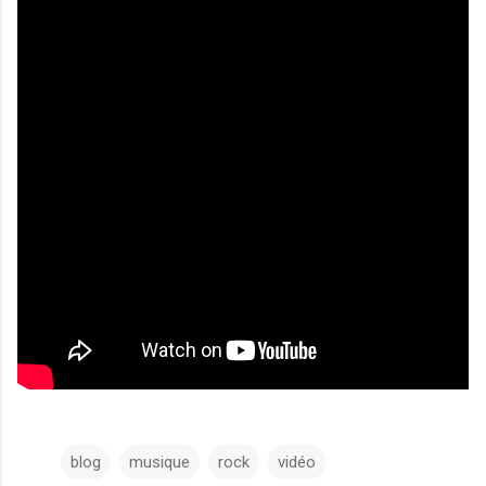
blog
musique
rock
vidéo