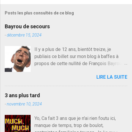
i
s
Posts les plus consultés de ce blog
t
r
e
Bayrou de secours
r
u
-
décembre 15, 2024
n
c
Il y a plus de 12 ans, bientôt treize, je
o
publiais ce billet sur mon blog à baffes à
m
m
propos de cette nullité de François Bayrou. Il
e
n'y a pas pire dans la vie d'être trompé par
n
LIRE LA SUITE
quelqu'un, je ne parle pas des couples mais
t
a
des amis ou des valeurs dans lesquels on
i
croit. François Bayrou est en passe de
r
3 ans plus tard
devenir le traite d'une partie de son électorat
e
-
novembre 10, 2024
et c'est par la presse qu'on l'apprend. On
savait déjà le candidat de la droite molle
Yo, Ca fait 3 ans que je n'ai rien foutu ici,
plus proche de Sarkozy que de Hollande,
manque de temps, trop de boulot,
sinon il serait candidat du centre de la