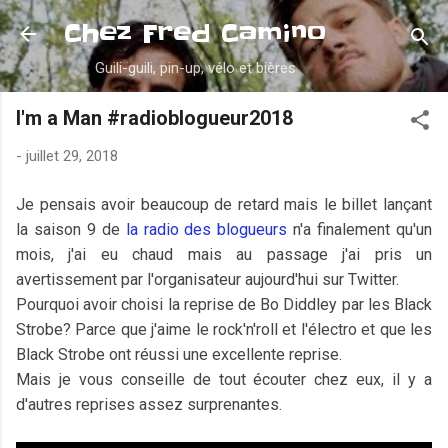
Accéder au contenu principal
Chez Fred Camino
Guili-guili, pin-up, vélo et bières
I'm a Man #radioblogueur2018
-
juillet 29, 2018
Je pensais avoir beaucoup de retard mais le billet lançant
la saison 9 de
la radio des blogueurs
n'a finalement qu'un
mois, j'ai eu chaud mais au passage j'ai pris un
avertissement par l'organisateur aujourd'hui sur Twitter.
Pourquoi avoir choisi la reprise de Bo Diddley par les Black
Strobe? Parce que j'aime le rock'n'roll et l'électro et que les
Black Strobe ont réussi une excellente reprise.
Mais je vous conseille de tout écouter chez eux, il y a
d'autres reprises assez surprenantes.