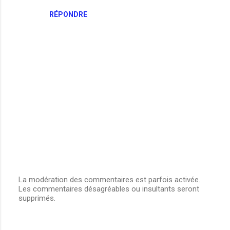
RÉPONDRE
La modération des commentaires est parfois activée.
Les commentaires désagréables ou insultants seront
E
supprimés.
n
r
e
g