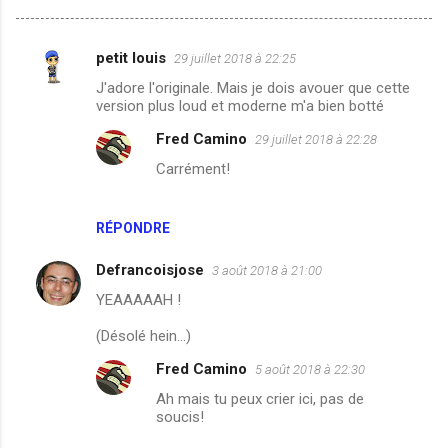
petit louis
29 juillet 2018 à 22:25
C
J'adore l'originale. Mais je dois avouer que cette
o
version plus loud et moderne m'a bien botté
m
Fred Camino
29 juillet 2018 à 22:28
m
Carrément!
e
n
RÉPONDRE
t
a
Defrancoisjose
3 août 2018 à 21:00
i
YEAAAAAH !
r
(Désolé hein...)
e
Fred Camino
5 août 2018 à 22:30
s
Ah mais tu peux crier ici, pas de
soucis!