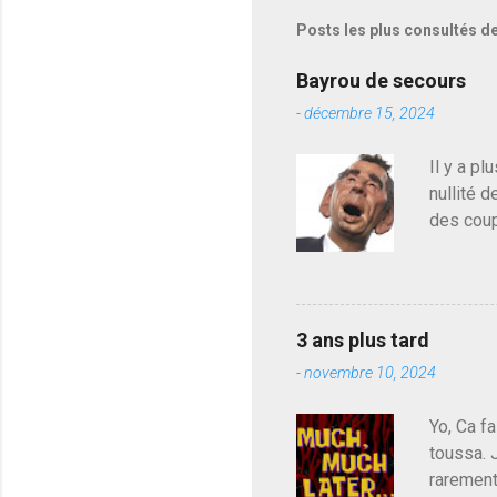
s
Posts les plus consultés d
t
r
e
Bayrou de secours
r
-
décembre 15, 2024
u
n
c
Il y a pl
o
nullité d
m
m
des coup
e
de deveni
n
déjà le 
t
a
du centr
i
contre l
r
3 ans plus tard
parti de
e
-
novembre 10, 2024
de l'Ass
est décou
Yo, Ca fa
toussa. 
rarement