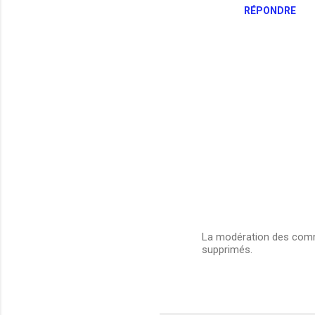
r
RÉPONDRE
e
s
La modération des comme
supprimés.
E
n
r
e
g
i