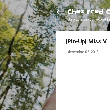
Chez Fred 
Guili-guili, pin-up, vélo et b
[Pin-Up] Miss V
-
décembre 02, 2018