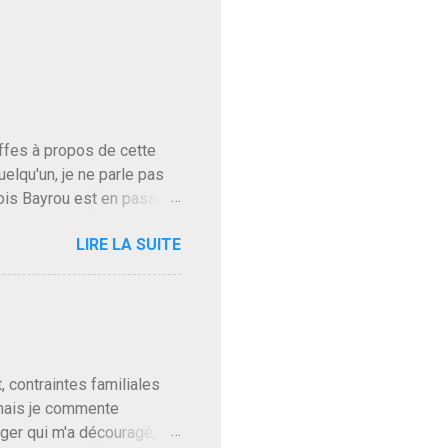
baffes à propos de cette
uelqu'un, je ne parle pas
ois Bayrou est en passe
'on l'apprend. On savait
LIRE LA SUITE
, sinon il serait candidat
ques presque sincères
. Personnellement je fais
t pour accéder à la cantine
ns en Normandie. Bayrou
t, contraintes familiales
 mais je commente
gger qui m'a découragé,