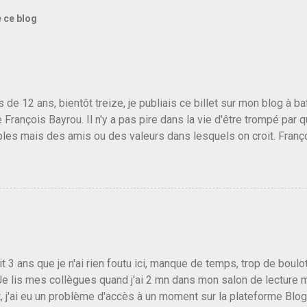
e ce blog
us de 12 ans, bientôt treize, je publiais ce billet sur mon blog à 
e François Bayrou. Il n'y a pas pire dans la vie d'être trompé par q
les mais des amis ou des valeurs dans lesquels on croit. Franç
r le traite d'une partie de son électorat et c'est par la presse qu
candidat de la droite molle plus proche de Sarkozy que de Hollande
e de la gauche molle mais quand on écoutait ses discours criti
e président, on pouvait y croire. Une troisième voie, pourquoi pas
s gens qui pensent que les centristes ne servent à rien mis à par
emblée ou du Sénat. Ou assister au débarquement des américai
vert au grand jour, on sait maintenant que l'UMP lui fout la paix...
it 3 ans que je n'ai rien foutu ici, manque de temps, trop de boulo
Je lis mes collègues quand j'ai 2 mn dans mon salon de lecture
, j'ai eu un problème d'accès à un moment sur la plateforme Blo