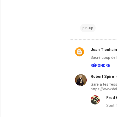
pin-up
Jean Tienhain
C
Sacré coup de b
o
RÉPONDRE
m
m
Robert Spire
e
Gare à tes fes
n
https://www.da
t
Fred
a
Sont f
i