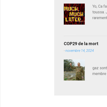
est décou
Yo, Ca fa
toussa. 
rarement
j'avoue.
pouvoir,
Couilles
leur atte
COP29 de la mort
demandai
-
novembre 14, 2024
vouloir,
celui qu
Les pa
gaz sont
membre d
sur le c
le mieux
en train
pour le 
cadeau de