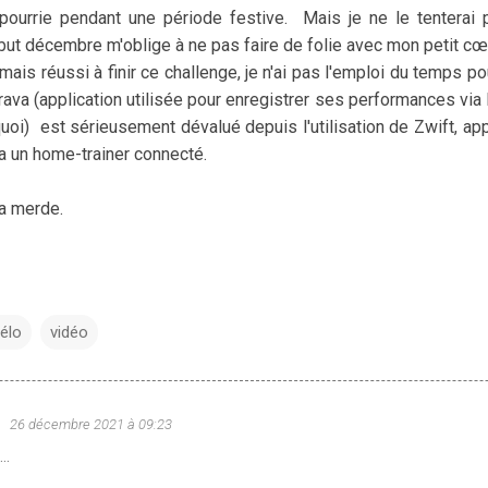
ourrie pendant une période festive. Mais je ne le tenterai p
t décembre m'oblige à ne pas faire de folie avec mon petit cœur
amais réussi à finir ce challenge, je n'ai pas l'emploi du temps po
rava (application utilisée pour enregistrer ses performances via
oi) est sérieusement dévalué depuis l'utilisation de Zwift, appl
ia un home-trainer connecté.
la merde.
élo
vidéo
u
26 décembre 2021 à 09:23
..