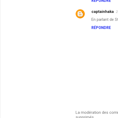
RÉPONDRE
m
m
captainhaka
2
e
En parlant de S
n
RÉPONDRE
t
a
i
r
e
s
La modération des comme
supprimés.
E