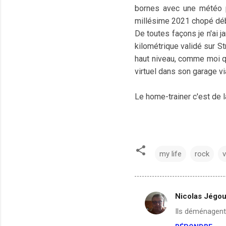
bornes avec une météo p
millésime 2021 chopé débu
De toutes façons je n'ai j
kilométrique validé sur St
haut niveau, comme moi qu
virtuel dans son garage v
Le home-trainer c'est de 
my life
rock
v
Nicolas Jégo
C
Ils déménagent.
o