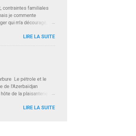
t, contraintes familiales
 mais je commente
gger qui m'a découragé,
Trump le débile revient au
LIRE LA SUITE
oit des troupes de Kim Mes
 l'intifada mondiale après
on de Netanyahu qui n'en
as franchement lui en
'exploser la gueule de
e Le pétrole et le
re de l'Azerbaïdjan
hôte de la plaisanterie
rnir aux marchés", si, mais
LIRE LA SUITE
eur d'une autre époque est
ec ses mots réconfortants
res d'hôtels. Avec "Un
lait même pas y participer à