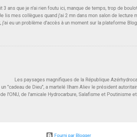
vert au grand jour, on sait maintenant que l'UMP lui fout la paix...
it 3 ans que je n'ai rien foutu ici, manque de temps, trop de boulo
Je lis mes collègues quand j'ai 2 mn dans mon salon de lecture
, j'ai eu un problème d'accès à un moment sur la plateforme Blo
 3 ans plus tard il s'en est passé des choses, aujourd'hui Donald 
 Vlad Poutine qui a déclaré la guerre à l'Europe via l'Ukraine reç
 Un, Les islamistes de la religion de paix et d'amour déclenchent
ntat du 7 octobre. Il est vrai que les suites rendues par l'autre c
t pas plus sont un tantinet excessif . Quelque part je ne peux p
 quand un attentat touche ton pays avec 1700 morts, tu as envie d
i a fait ça. Donc, nous avons dans ce monde, Les gens ...
ysages magnifiques de la République Azérhydrocarbur
 un "cadeau de Dieu", a martelé Ilham Aliev le président autoritai
e l'ONU, de l'amicale Hydrocarbure, Salafisme et Poutinisme et 
limat. "On ne doit pas reprocher aux pays d'en avoir et de les fou
 c'est d'en crever directement. On pourrait en rire mais ce dictat
 de convaincre une grosse partie des dirigeants de la planète av
marché pétrolier et quelques putes caucasiennes dans les chamb
 Dieu" prévisible à l'accueil , on aurait pu se douter qu'il ne fal
Fourni par Blogger