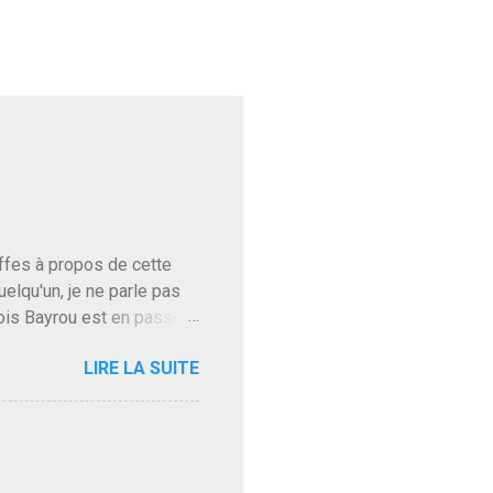
baffes à propos de cette
uelqu'un, je ne parle pas
ois Bayrou est en passe
'on l'apprend. On savait
LIRE LA SUITE
, sinon il serait candidat
ques presque sincères
. Personnellement je fais
t pour accéder à la cantine
ns en Normandie. Bayrou