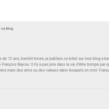
e ce blog
us de 12 ans, bientôt treize, je publiais ce billet sur mon blog à 
e François Bayrou. Il n'y a pas pire dans la vie d'être trompé par q
les mais des amis ou des valeurs dans lesquels on croit. Franç
r le traite d'une partie de son électorat et c'est par la presse qu
candidat de la droite molle plus proche de Sarkozy que de Hollande
e de la gauche molle mais quand on écoutait ses discours criti
e président, on pouvait y croire. Une troisième voie, pourquoi pas
s gens qui pensent que les centristes ne servent à rien mis à par
emblée ou du Sénat. Ou assister au débarquement des américai