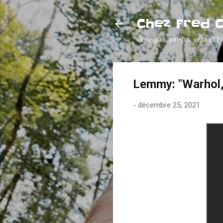
Chez Fred 
Guili-guili, pin-up, vélo et b
Lemmy: "Warhol, 
-
décembre 25, 2021