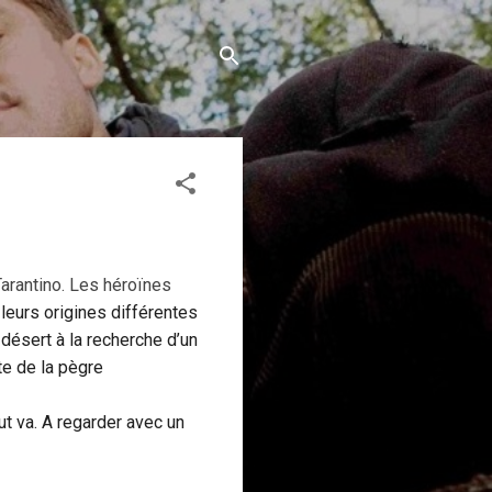
Tarantino. Les héroïnes
leurs origines différentes
désert à la recherche d’un
te de la pègre
out va. A regarder avec un