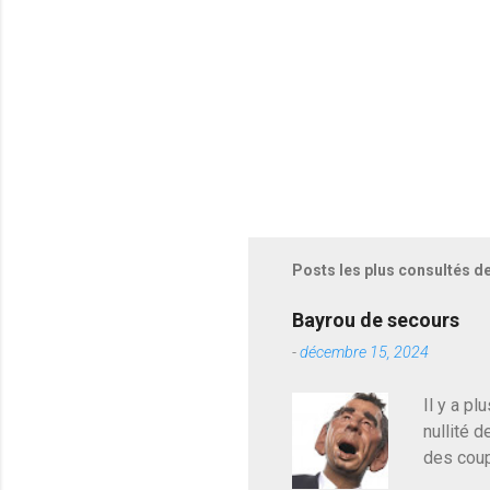
e
s
Posts les plus consultés d
Bayrou de secours
-
décembre 15, 2024
Il y a pl
nullité d
des coup
de deveni