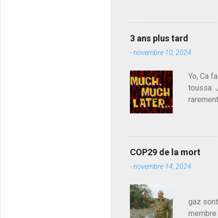
déjà le 
du centr
contre l
3 ans plus tard
parti de
-
novembre 10, 2024
de l'Ass
est décou
Yo, Ca fa
toussa. 
rarement
j'avoue.
pouvoir,
Couilles
leur atte
COP29 de la mort
demandai
-
novembre 14, 2024
vouloir,
celui qu
Les pa
gaz sont
membre d