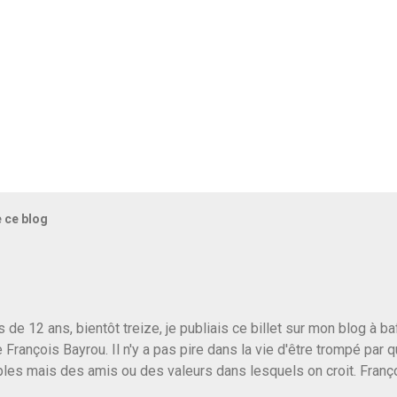
e ce blog
us de 12 ans, bientôt treize, je publiais ce billet sur mon blog à 
e François Bayrou. Il n'y a pas pire dans la vie d'être trompé par q
les mais des amis ou des valeurs dans lesquels on croit. Franç
r le traite d'une partie de son électorat et c'est par la presse qu