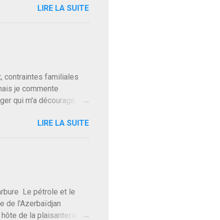
LIRE LA SUITE
, sinon il serait candidat
ques presque sincères
. Personnellement je fais
t pour accéder à la cantine
ns en Normandie. Bayrou
t, contraintes familiales
 mais je commente
gger qui m'a découragé,
Trump le débile revient au
LIRE LA SUITE
oit des troupes de Kim Mes
 l'intifada mondiale après
on de Netanyahu qui n'en
as franchement lui en
'exploser la gueule de
e Le pétrole et le
re de l'Azerbaïdjan
hôte de la plaisanterie