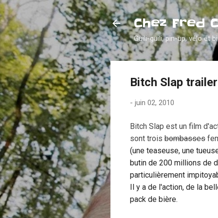
Chez Fred 
Guili-guili, pin-up, vélo et b
Bitch Slap trailer
-
juin 02, 2010
Bitch Slap est un film d'a
sont trois
bombasses
fem
(une teaseuse, une tueuse
butin de 200 millions de d
particulièrement impitoya
Il y a de l'action, de la b
pack de bière.