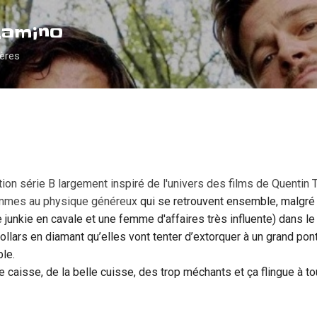
Accéder au contenu principal
Camino
ières
ction série B largement inspiré de l'univers des films de Quentin 
mes au physique généreux
qui se retrouvent ensemble, malgré 
 junkie en cavale et une femme d'affaires très influente)
dans le 
ollars en diamant qu’elles vont tenter d’extorquer à un grand pon
ble.
elle caisse, de la belle cuisse, des trop méchants et ça flingue à t