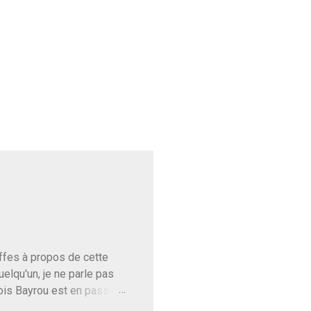
baffes à propos de cette
uelqu'un, je ne parle pas
ois Bayrou est en passe
'on l'apprend. On savait