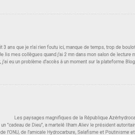
candidat de la droite molle plus proche de Sarkozy que de Hollande
e de la gauche molle mais quand on écoutait ses discours criti
e président, on pouvait y croire. Une troisième voie, pourquoi pas
s gens qui pensent que les centristes ne servent à rien mis à par
emblée ou du Sénat. Ou assister au débarquement des américai
vert au grand jour, on sait maintenant que l'UMP lui fout la paix...
it 3 ans que je n'ai rien foutu ici, manque de temps, trop de boulo
Je lis mes collègues quand j'ai 2 mn dans mon salon de lecture
, j'ai eu un problème d'accès à un moment sur la plateforme Blo
 3 ans plus tard il s'en est passé des choses, aujourd'hui Donald 
 Vlad Poutine qui a déclaré la guerre à l'Europe via l'Ukraine reç
 Un, Les islamistes de la religion de paix et d'amour déclenchent
ntat du 7 octobre. Il est vrai que les suites rendues par l'autre c
t pas plus sont un tantinet excessif . Quelque part je ne peux p
 quand un attentat touche ton pays avec 1700 morts, tu as envie d
i a fait ça. Donc, nous avons dans ce monde, Les gens ...
ysages magnifiques de la République Azérhydrocarbur
 un "cadeau de Dieu", a martelé Ilham Aliev le président autoritai
e l'ONU, de l'amicale Hydrocarbure, Salafisme et Poutinisme et 