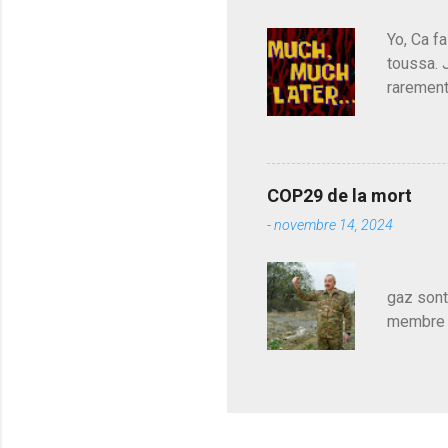
est décou
Yo, Ca fa
toussa. 
rarement
j'avoue.
pouvoir,
Couilles
leur atte
COP29 de la mort
demandai
-
novembre 14, 2024
vouloir,
celui qu
Les pa
gaz sont
membre d
sur le c
le mieux
en train
pour le 
cadeau de