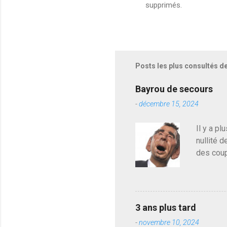
supprimés.
E
n
r
e
g
i
s
Posts les plus consultés d
t
r
e
Bayrou de secours
r
-
décembre 15, 2024
u
n
c
Il y a pl
o
nullité d
m
m
des coup
e
de deveni
n
déjà le 
t
a
du centr
i
contre l
r
3 ans plus tard
parti de
e
-
novembre 10, 2024
de l'Ass