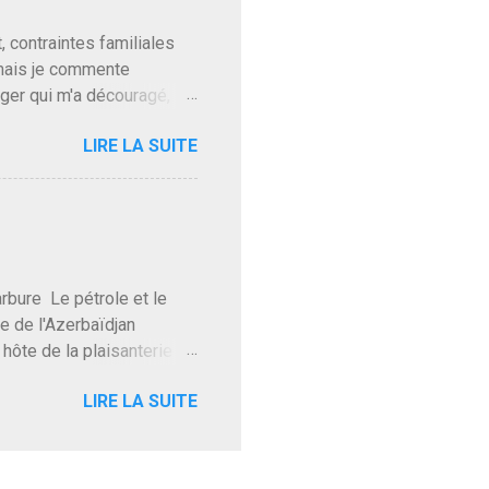
t, contraintes familiales
 mais je commente
gger qui m'a découragé,
Trump le débile revient au
LIRE LA SUITE
oit des troupes de Kim Mes
 l'intifada mondiale après
on de Netanyahu qui n'en
as franchement lui en
'exploser la gueule de
e Le pétrole et le
re de l'Azerbaïdjan
hôte de la plaisanterie
rnir aux marchés", si, mais
LIRE LA SUITE
eur d'une autre époque est
ec ses mots réconfortants
res d'hôtels. Avec "Un
lait même pas y participer à