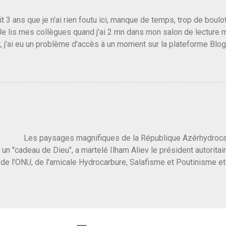
vert au grand jour, on sait maintenant que l'UMP lui fout la paix...
it 3 ans que je n'ai rien foutu ici, manque de temps, trop de boulo
Je lis mes collègues quand j'ai 2 mn dans mon salon de lecture
, j'ai eu un problème d'accès à un moment sur la plateforme Blo
 3 ans plus tard il s'en est passé des choses, aujourd'hui Donald 
 Vlad Poutine qui a déclaré la guerre à l'Europe via l'Ukraine reç
 Un, Les islamistes de la religion de paix et d'amour déclenchent
ntat du 7 octobre. Il est vrai que les suites rendues par l'autre c
t pas plus sont un tantinet excessif . Quelque part je ne peux p
 quand un attentat touche ton pays avec 1700 morts, tu as envie d
i a fait ça. Donc, nous avons dans ce monde, Les gens ...
ysages magnifiques de la République Azérhydrocarbur
 un "cadeau de Dieu", a martelé Ilham Aliev le président autoritai
e l'ONU, de l'amicale Hydrocarbure, Salafisme et Poutinisme et 
limat. "On ne doit pas reprocher aux pays d'en avoir et de les fou
 c'est d'en crever directement. On pourrait en rire mais ce dictat
 de convaincre une grosse partie des dirigeants de la planète av
marché pétrolier et quelques putes caucasiennes dans les chamb
 Dieu" prévisible à l'accueil , on aurait pu se douter qu'il ne fal