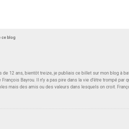
e ce blog
us de 12 ans, bientôt treize, je publiais ce billet sur mon blog à 
e François Bayrou. Il n'y a pas pire dans la vie d'être trompé par q
les mais des amis ou des valeurs dans lesquels on croit. Franç
r le traite d'une partie de son électorat et c'est par la presse qu
candidat de la droite molle plus proche de Sarkozy que de Hollande
e de la gauche molle mais quand on écoutait ses discours criti
e président, on pouvait y croire. Une troisième voie, pourquoi pas
s gens qui pensent que les centristes ne servent à rien mis à par
emblée ou du Sénat. Ou assister au débarquement des américai