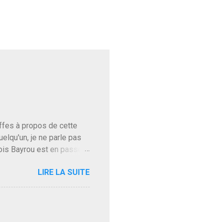
baffes à propos de cette
uelqu'un, je ne parle pas
ois Bayrou est en passe
'on l'apprend. On savait
LIRE LA SUITE
, sinon il serait candidat
ques presque sincères
. Personnellement je fais
t pour accéder à la cantine
ns en Normandie. Bayrou