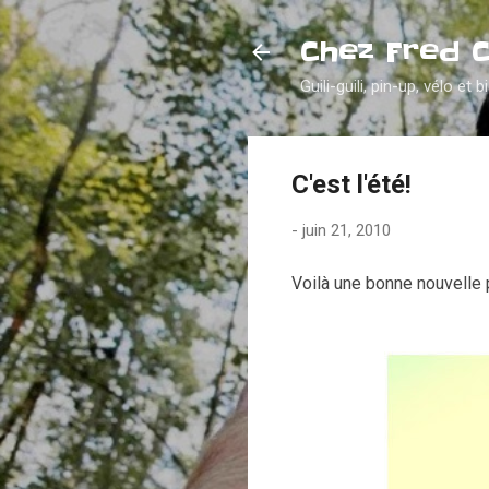
Chez Fred 
Guili-guili, pin-up, vélo et b
C'est l'été!
-
juin 21, 2010
Voilà une bonne nouvelle p