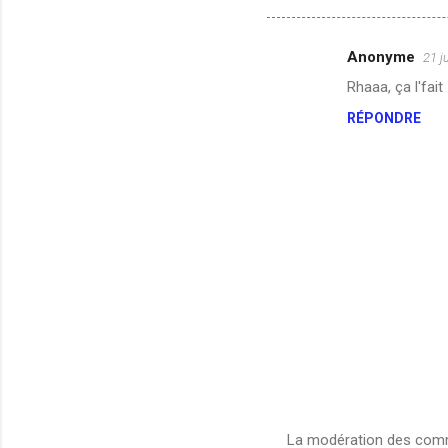
Anonyme
21 j
C
Rhaaa, ça l'fait 
o
RÉPONDRE
m
m
e
n
t
a
i
r
e
s
La modération des comme