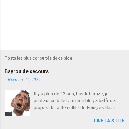
s
Posts les plus consultés de ce blog
Bayrou de secours
-
décembre 15, 2024
Il y a plus de 12 ans, bientôt treize, je
publiais ce billet sur mon blog à baffes à
propos de cette nullité de François Bayrou. Il
n'y a pas pire dans la vie d'être trompé par
LIRE LA SUITE
quelqu'un, je ne parle pas des couples mais
des amis ou des valeurs dans lesquels on