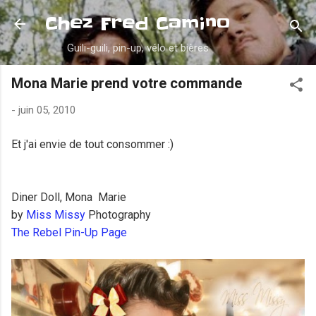
Accéder au contenu principal
Chez Fred Camino
Guili-guili, pin-up, vélo et bières
Mona Marie prend votre commande
-
juin 05, 2010
Et j'ai envie de tout consommer :)
Diner Doll, Mona Marie
by
Miss Missy
Photography
The Rebel Pin-Up Page