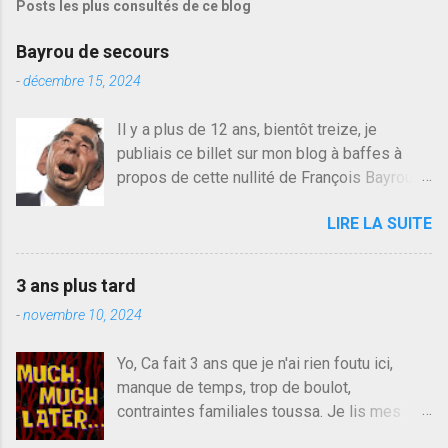
Posts les plus consultés de ce blog
Bayrou de secours
-
décembre 15, 2024
Il y a plus de 12 ans, bientôt treize, je
publiais ce billet sur mon blog à baffes à
propos de cette nullité de François Bayrou. Il
n'y a pas pire dans la vie d'être trompé par
LIRE LA SUITE
quelqu'un, je ne parle pas des couples mais
des amis ou des valeurs dans lesquels on
croit. François Bayrou est en passe de
3 ans plus tard
devenir le traite d'une partie de son électorat
-
novembre 10, 2024
et c'est par la presse qu'on l'apprend. On
savait déjà le candidat de la droite molle
Yo, Ca fait 3 ans que je n'ai rien foutu ici,
plus proche de Sarkozy que de Hollande,
manque de temps, trop de boulot,
sinon il serait candidat du centre de la
contraintes familiales toussa. Je lis mes
gauche molle mais quand on écoutait ses
collègues quand j'ai 2 mn dans mon salon de
discours critiques presque sincères contre