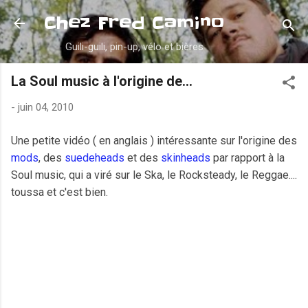
Accéder au contenu principal
Chez Fred Camino
Guili-guili, pin-up, vélo et bières
La Soul music à l'origine de...
-
juin 04, 2010
Une petite vidéo ( en anglais ) intéressante sur l'origine des
mods
, des
suedeheads
et des
skinheads
par rapport à la
Soul music, qui a viré sur le Ska, le Rocksteady, le Reggae....
toussa et c'est bien.