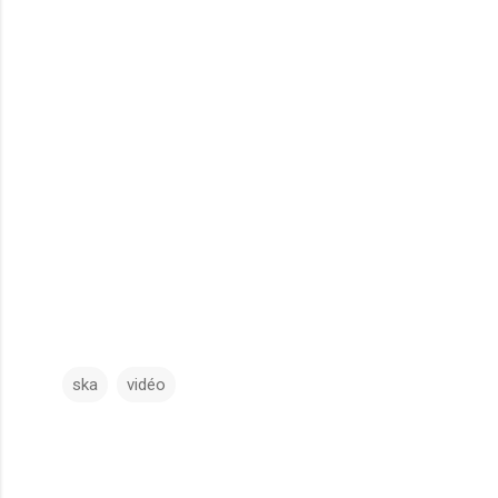
ska
vidéo
C
o