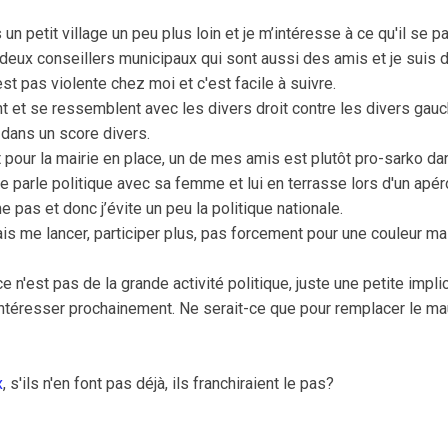
un petit village un peu plus loin et je m’intéresse à ce qu'il se p
eux conseillers municipaux qui sont aussi des amis et je suis d
'est pas violente chez moi et c'est facile à suivre.
nt et se ressemblent avec les divers droit contre les divers gauc
 dans un score divers.
pour la mairie en place, un de mes amis est plutôt pro-sarko da
e parle politique avec sa femme et lui en terrasse lors d'un apé
pas et donc j’évite un peu la politique nationale.
rais me lancer, participer plus, pas forcement pour une couleur mai
e n'est pas de la grande activité politique, juste une petite impl
intéresser prochainement. Ne serait-ce que pour remplacer le ma
x
, s'ils n'en font pas déjà, ils franchiraient le pas?