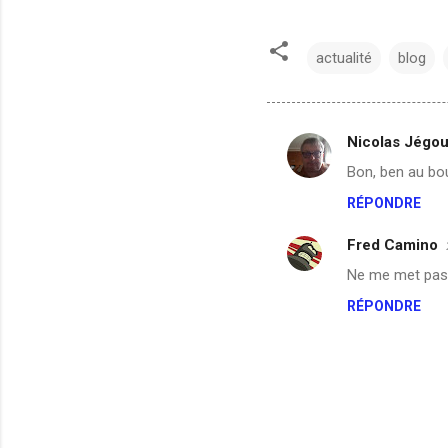
actualité
blog
Nicolas Jégo
C
Bon, ben au bou
o
RÉPONDRE
m
m
Fred Camino
e
Ne me met pas l
n
RÉPONDRE
t
a
i
r
e