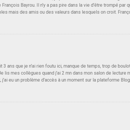
e François Bayrou. Il n'y a pas pire dans la vie d'être trompé par q
les mais des amis ou des valeurs dans lesquels on croit. Franç
r le traite d'une partie de son électorat et c'est par la presse qu
candidat de la droite molle plus proche de Sarkozy que de Hollande
e de la gauche molle mais quand on écoutait ses discours criti
e président, on pouvait y croire. Une troisième voie, pourquoi pas
s gens qui pensent que les centristes ne servent à rien mis à par
emblée ou du Sénat. Ou assister au débarquement des américai
vert au grand jour, on sait maintenant que l'UMP lui fout la paix...
it 3 ans que je n'ai rien foutu ici, manque de temps, trop de boulo
Je lis mes collègues quand j'ai 2 mn dans mon salon de lecture
, j'ai eu un problème d'accès à un moment sur la plateforme Blo
 3 ans plus tard il s'en est passé des choses, aujourd'hui Donald 
 Vlad Poutine qui a déclaré la guerre à l'Europe via l'Ukraine reç
 Un, Les islamistes de la religion de paix et d'amour déclenchent
ntat du 7 octobre. Il est vrai que les suites rendues par l'autre c
t pas plus sont un tantinet excessif . Quelque part je ne peux p
 quand un attentat touche ton pays avec 1700 morts, tu as envie d
i a fait ça. Donc, nous avons dans ce monde, Les gens ...