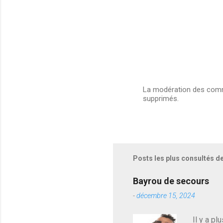
s
La modération des comme
supprimés.
E
n
r
e
g
i
s
Posts les plus consultés d
t
r
e
Bayrou de secours
r
-
décembre 15, 2024
u
n
c
Il y a pl