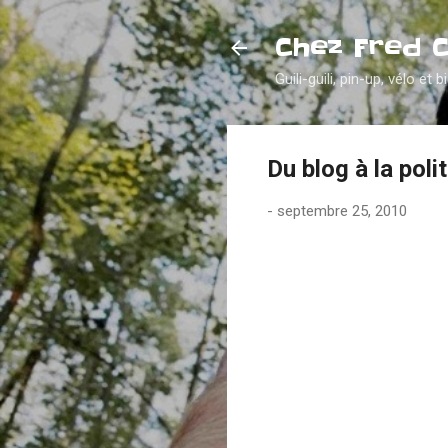
Chez Fred 
Guili-guili, pin-up, vélo et b
Du blog à la poli
-
septembre 25, 2010