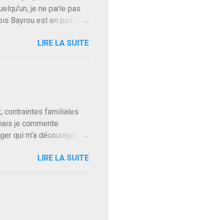
uelqu'un, je ne parle pas
ois Bayrou est en passe
'on l'apprend. On savait
LIRE LA SUITE
, sinon il serait candidat
ques presque sincères
. Personnellement je fais
t pour accéder à la cantine
ns en Normandie. Bayrou
t, contraintes familiales
 mais je commente
gger qui m'a découragé,
Trump le débile revient au
LIRE LA SUITE
oit des troupes de Kim Mes
 l'intifada mondiale après
on de Netanyahu qui n'en
as franchement lui en
'exploser la gueule de