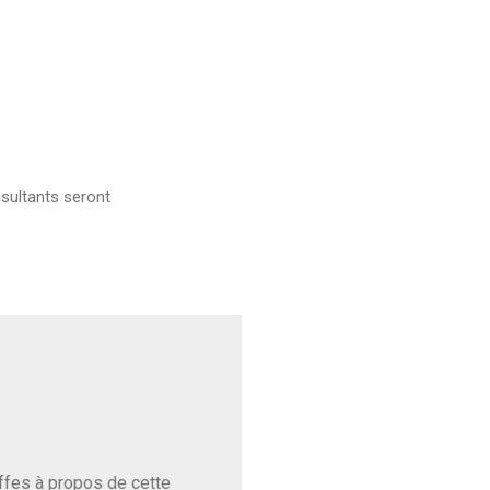
sultants seront
baffes à propos de cette