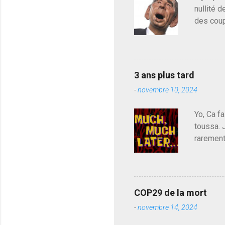
o
nullité d
m
m
des coup
e
de deveni
n
déjà le 
t
a
du centr
i
contre l
r
3 ans plus tard
parti de
e
-
novembre 10, 2024
de l'Ass
est décou
Yo, Ca fa
toussa. 
rarement
j'avoue.
pouvoir,
Couilles
leur atte
COP29 de la mort
demandai
-
novembre 14, 2024
vouloir,
celui qu