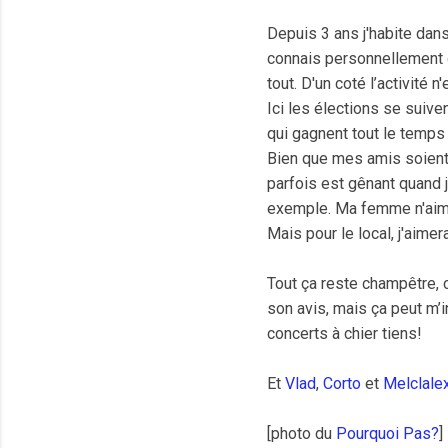
Depuis 3 ans j'habite dans 
connais personnellement d
tout. D'un coté l’activité n
Ici les élections se suive
qui gagnent tout le temps
Bien que mes amis soient 
parfois est gênant quand j
exemple. Ma femme n'aime 
Mais pour le local, j'aime
Tout ça reste champêtre, c
son avis, mais ça peut m’
concerts à chier tiens!
Et
Vlad
,
Corto
et
Melclale
[photo du
Pourquoi Pas?
]