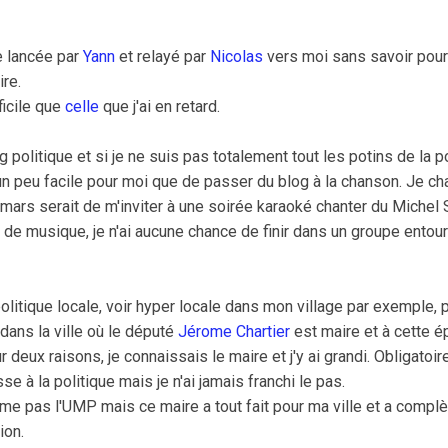
ne lancée par
Yann
et relayé par
Nicolas
vers moi sans savoir pourq
ire.
ficile que
celle
que j'ai en retard.
g politique et si je ne suis pas totalement tout les potins de la p
t un peu facile pour moi que de passer du blog à la chanson. Je cha
emars serait de m'inviter à une soirée karaoké chanter du Michel
de musique, je n'ai aucune chance de finir dans un groupe entouré
olitique locale, voir hyper locale dans mon village par exemple, 
ans la ville où le député
Jérome Chartier
est maire et à cette é
our deux raisons, je connaissais le maire et j'y ai grandi. Obligatoi
sse à la politique mais je n'ai jamais franchi le pas.
'aime pas l'UMP mais ce maire a tout fait pour ma ville et a com
ion.