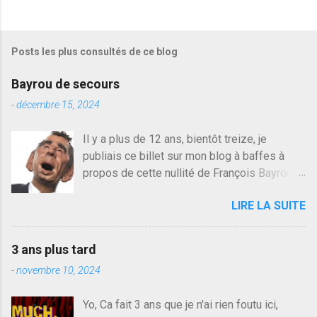
Posts les plus consultés de ce blog
Bayrou de secours
-
décembre 15, 2024
Il y a plus de 12 ans, bientôt treize, je
publiais ce billet sur mon blog à baffes à
propos de cette nullité de François Bayrou. Il
n'y a pas pire dans la vie d'être trompé par
LIRE LA SUITE
quelqu'un, je ne parle pas des couples mais
des amis ou des valeurs dans lesquels on
croit. François Bayrou est en passe de
3 ans plus tard
devenir le traite d'une partie de son électorat
-
novembre 10, 2024
et c'est par la presse qu'on l'apprend. On
savait déjà le candidat de la droite molle
Yo, Ca fait 3 ans que je n'ai rien foutu ici,
plus proche de Sarkozy que de Hollande,