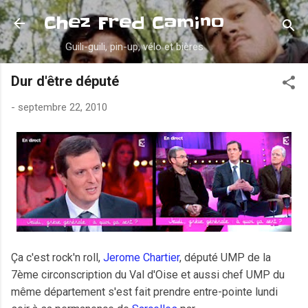
Accéder au contenu principal
Chez Fred Camino
Guili-guili, pin-up, vélo et bières
Dur d'être député
-
septembre 22, 2010
Ça c'est rock'n roll,
Jerome Chartier
, député UMP de la
7ème circonscription du Val d'Oise et aussi chef UMP du
même département s'est fait prendre entre-pointe lundi