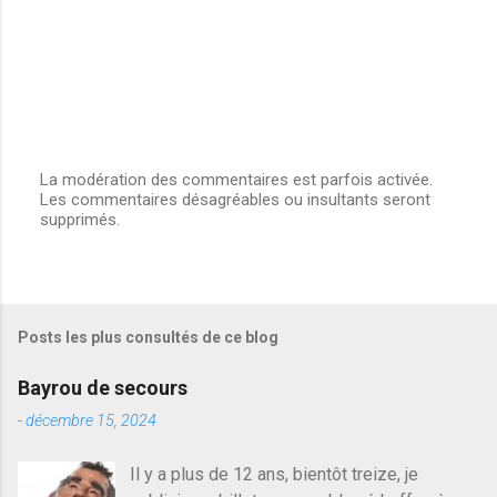
La modération des commentaires est parfois activée.
Les commentaires désagréables ou insultants seront
E
supprimés.
n
r
e
g
i
s
Posts les plus consultés de ce blog
t
r
e
Bayrou de secours
r
u
-
décembre 15, 2024
n
c
Il y a plus de 12 ans, bientôt treize, je
o