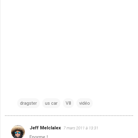
dragster
us car
V8
vidéo
Jeff Melclalex
7 mars 2011 à 13:31
C
Enorme !