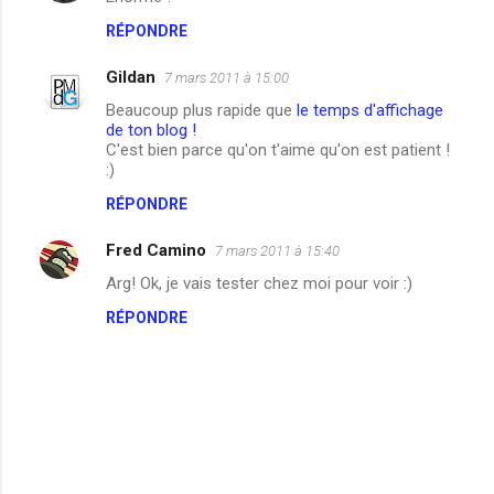
o
RÉPONDRE
m
m
Gildan
7 mars 2011 à 15:00
e
Beaucoup plus rapide que
le temps d'affichage
n
de ton blog !
C'est bien parce qu'on t'aime qu'on est patient !
t
:)
a
RÉPONDRE
i
Fred Camino
r
7 mars 2011 à 15:40
e
Arg! Ok, je vais tester chez moi pour voir :)
s
RÉPONDRE