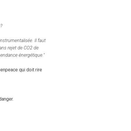
e
?
nstrumentalisée. Il faut
sans rejet de CO2 de
épendance énergétique."
eenpeace qui doit rire
danger.