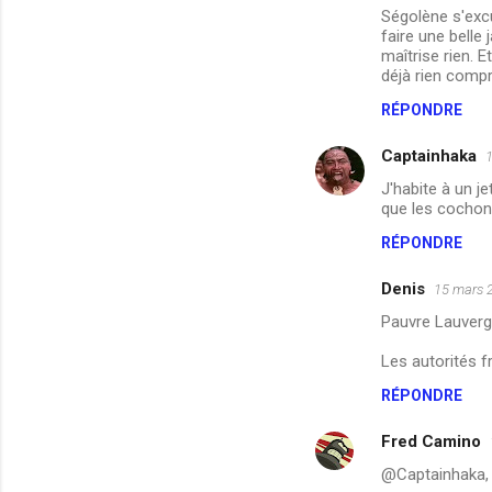
Ségolène s'excu
faire une bell
maîtrise rien. 
déjà rien compr
RÉPONDRE
Captainhaka
1
J'habite à un je
que les cochons
RÉPONDRE
Denis
15 mars 
Pauvre Lauverge
Les autorités f
RÉPONDRE
Fred Camino
@Captainhaka,