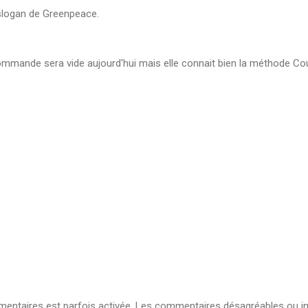
 slogan de Greenpeace.
ommande sera vide aujourd'hui mais elle connait bien la méthode Co
ntaires est parfois activée. Les commentaires désagréables ou in