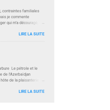
ns en Normandie. Bayrou
t, contraintes familiales
 mais je commente
gger qui m'a découragé,
Trump le débile revient au
LIRE LA SUITE
oit des troupes de Kim Mes
 l'intifada mondiale après
on de Netanyahu qui n'en
as franchement lui en
'exploser la gueule de
e Le pétrole et le
re de l'Azerbaïdjan
hôte de la plaisanterie
rnir aux marchés", si, mais
LIRE LA SUITE
eur d'une autre époque est
ec ses mots réconfortants
res d'hôtels. Avec "Un
lait même pas y participer à