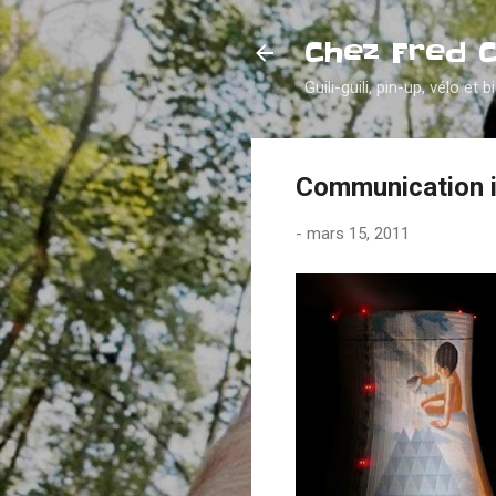
Chez Fred 
Guili-guili, pin-up, vélo et b
Communication ir
-
mars 15, 2011