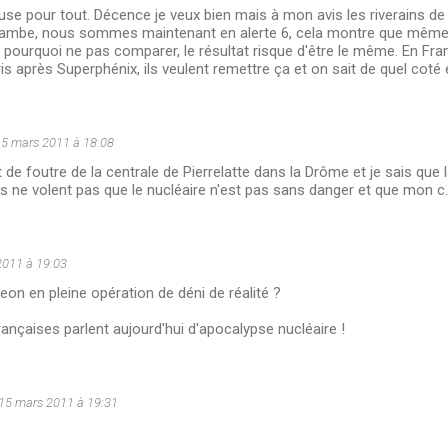
se pour tout. Décence je veux bien mais à mon avis les riverains de 
e jambe, nous sommes maintenant en alerte 6, cela montre que même 
Et pourquoi ne pas comparer, le résultat risque d'être le même. En Fran
is après Superphénix, ils veulent remettre ça et on sait de quel coté 
5 mars 2011 à 18:08
t de foutre de la centrale de Pierrelatte dans la Drôme et je sais que l
 ne volent pas que le nucléaire n'est pas sans danger et que mon c..
2011 à 19:03
on en pleine opération de déni de réalité ?
rançaises parlent aujourd'hui d'apocalypse nucléaire !
15 mars 2011 à 19:31