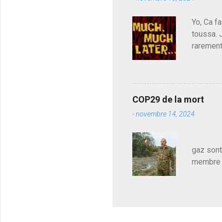
de l'Ass
est décou
Yo, Ca fa
toussa. 
rarement
j'avoue.
pouvoir,
Couilles
leur atte
COP29 de la mort
demandai
-
novembre 14, 2024
vouloir,
celui qu
Les pa
gaz sont
membre d
sur le c
le mieux
en train
pour le 
cadeau de