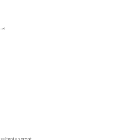
uet.
sultants seront