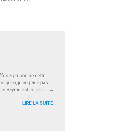
baffes à propos de cette
uelqu'un, je ne parle pas
ois Bayrou est en passe
'on l'apprend. On savait
LIRE LA SUITE
, sinon il serait candidat
ques presque sincères
. Personnellement je fais
t pour accéder à la cantine