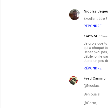
Nicolas Jégo
C
Excellent titre !
o
RÉPONDRE
m
m
corto74
15 mar
e
Je crois que tu
n
qui a choqué b
Débat pkoi pas,
t
débile, on le sai
Juste un peu d
a
i
RÉPONDRE
r
Fred Camino
e
@Nicolas,
s
Ben ouais!
@Corto,