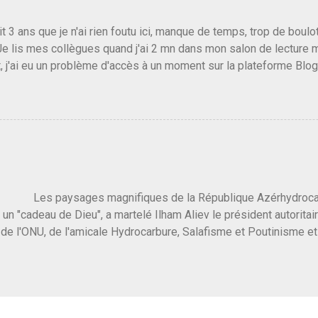
emblée ou du Sénat. Ou assister au débarquement des américai
vert au grand jour, on sait maintenant que l'UMP lui fout la paix...
it 3 ans que je n'ai rien foutu ici, manque de temps, trop de boulo
Je lis mes collègues quand j'ai 2 mn dans mon salon de lecture
, j'ai eu un problème d'accès à un moment sur la plateforme Blo
 3 ans plus tard il s'en est passé des choses, aujourd'hui Donald 
 Vlad Poutine qui a déclaré la guerre à l'Europe via l'Ukraine reç
 Un, Les islamistes de la religion de paix et d'amour déclenchent
ntat du 7 octobre. Il est vrai que les suites rendues par l'autre c
t pas plus sont un tantinet excessif . Quelque part je ne peux p
 quand un attentat touche ton pays avec 1700 morts, tu as envie d
i a fait ça. Donc, nous avons dans ce monde, Les gens ...
ysages magnifiques de la République Azérhydrocarbur
 un "cadeau de Dieu", a martelé Ilham Aliev le président autoritai
e l'ONU, de l'amicale Hydrocarbure, Salafisme et Poutinisme et 
limat. "On ne doit pas reprocher aux pays d'en avoir et de les fou
 c'est d'en crever directement. On pourrait en rire mais ce dictat
 de convaincre une grosse partie des dirigeants de la planète av
marché pétrolier et quelques putes caucasiennes dans les chamb
 Dieu" prévisible à l'accueil , on aurait pu se douter qu'il ne fal