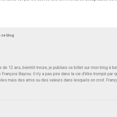
e ce blog
us de 12 ans, bientôt treize, je publiais ce billet sur mon blog à 
e François Bayrou. Il n'y a pas pire dans la vie d'être trompé par q
les mais des amis ou des valeurs dans lesquels on croit. Franç
r le traite d'une partie de son électorat et c'est par la presse qu
candidat de la droite molle plus proche de Sarkozy que de Hollande
e de la gauche molle mais quand on écoutait ses discours criti
e président, on pouvait y croire. Une troisième voie, pourquoi pas
s gens qui pensent que les centristes ne servent à rien mis à par