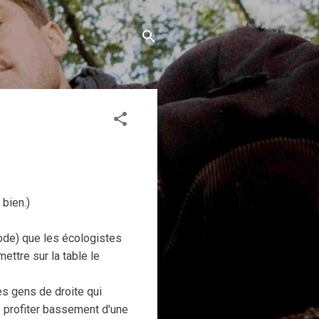
 bien.)
ode) que les écologistes
ttre sur la table le
des gens de droite qui
e profiter bassement d'une