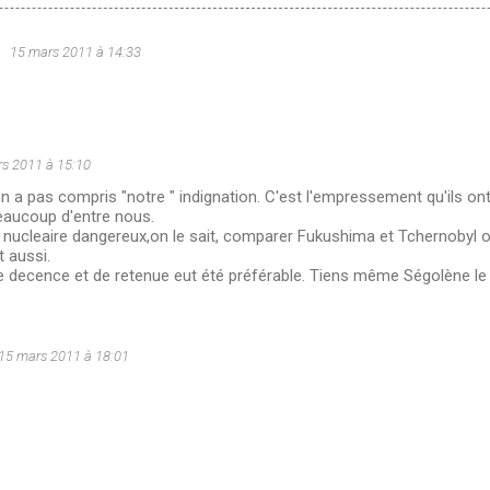
u
15 mars 2011 à 14:33
s 2011 à 15:10
 n a pas compris "notre " indignation. C'est l'empressement qu'ils on
eaucoup d'entre nous.
 nucleaire dangereux,on le sait, comparer Fukushima et Tchernobyl 
t aussi.
e decence et de retenue eut été préférable. Tiens même Ségolène le 
15 mars 2011 à 18:01