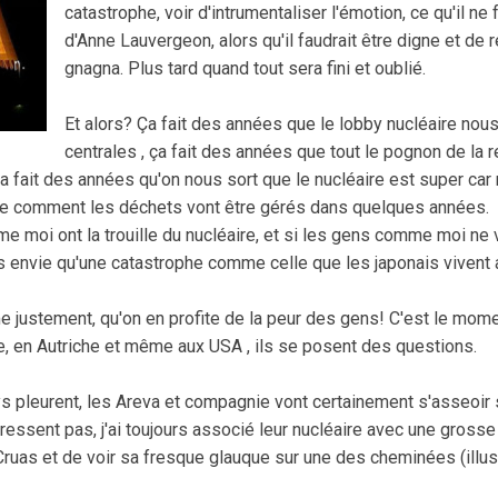
catastrophe, voir d'intrumentaliser l'émotion, ce qu'il ne f
d'Anne Lauvergeon, alors qu'il faudrait être digne et de r
gnagna. Plus tard quand tout sera fini et oublié.
Et alors? Ça fait des années que le lobby nucléaire nou
centrales , ça fait des années que tout le pognon de la 
a fait des années qu'on nous sort que le nucléaire est super car
e comment les déchets vont être gérés dans quelques années.
me moi ont la trouille du nucléaire, et si les gens comme moi ne 
pas envie qu'une catastrophe comme celle que les japonais vivent 
e justement, qu'on en profite de la peur des gens! C'est le mom
e, en Autriche et même aux USA , ils se posent des questions.
ys pleurent, les Areva et compagnie vont certainement s'asseo
essent pas, j'ai toujours associé leur nucléaire avec une grosse t
ruas et de voir sa fresque glauque sur une des cheminées (illust