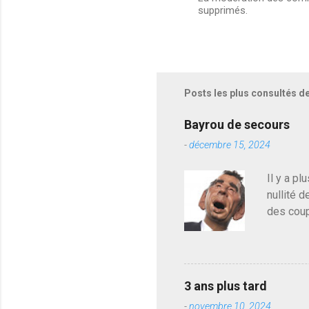
supprimés.
E
n
r
e
g
i
s
Posts les plus consultés d
t
r
e
Bayrou de secours
r
-
décembre 15, 2024
u
n
c
Il y a pl
o
nullité d
m
m
des coup
e
de deveni
n
déjà le 
t
a
du centr
i
contre l
r
3 ans plus tard
parti de
e
-
novembre 10, 2024