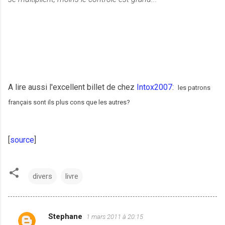
A lire aussi l'excellent billet de chez
Intox2007
:
les patrons
français sont ils plus cons que les autres?
[
source
]
divers
livre
Stephane
1 mars 2011 à 20:15
C