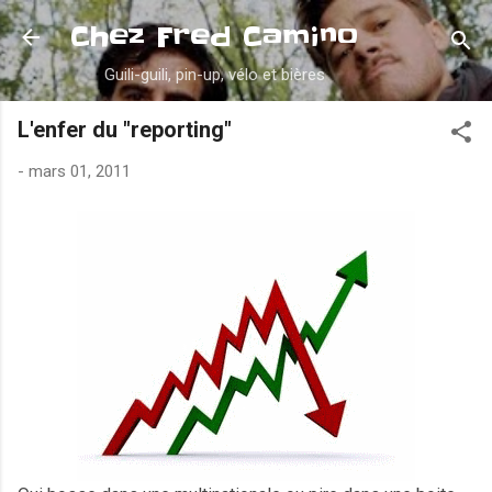
Accéder au contenu principal
Chez Fred Camino
Guili-guili, pin-up, vélo et bières
L'enfer du "reporting"
-
mars 01, 2011