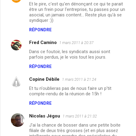
Et le pire, c'est qu'en dénonçant ce qui te parait
o
être un frein pour l'entreprise, tu passes pour un
m
asocial, un jamais content... Reste plus qu'à se
syndiquer :))
m
RÉPONDRE
e
n
Fred Camino
1 mars 2011 à 20:37
t
Dans ce foutoir, les syndicats aussi sont
parfois perdus, je le vois tout les jours.
a
i
RÉPONDRE
r
Copine Débile
1 mars 2011 à 21:24
e
Et tu n'oublieras pas de nous faire un p'tit
s
compte-rendu de la réunion de 15h !
RÉPONDRE
Nicolas Jégou
1 mars 2011 à 21:32
J'ai la chance de bosser dans une petite boite
filiale de deux très grosses (et en plus assez