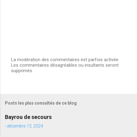
La modération des commentaires est parfois activée.
Les commentaires désagréables ou insultants seront
E
supprimés.
n
r
e
g
i
s
Posts les plus consultés de ce blog
t
r
e
Bayrou de secours
r
u
-
décembre 15, 2024
n