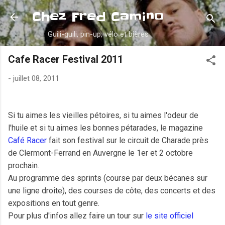
Accéder au contenu principal
Chez Fred Camino
Guili-guili, pin-up, vélo et bières
Cafe Racer Festival 2011
-
juillet 08, 2011
Si tu aimes les vieilles pétoires, si tu aimes l'odeur de
l'huile et si tu aimes les bonnes pétarades, le magazine
Café Racer
fait son festival sur le circuit de Charade près
de Clermont-Ferrand en Auvergne le 1er et 2 octobre
prochain.
Au programme des sprints (course par deux bécanes sur
une ligne droite), des courses de côte, des concerts et des
expositions en tout genre.
Pour plus d'infos allez faire un tour sur
le site officiel