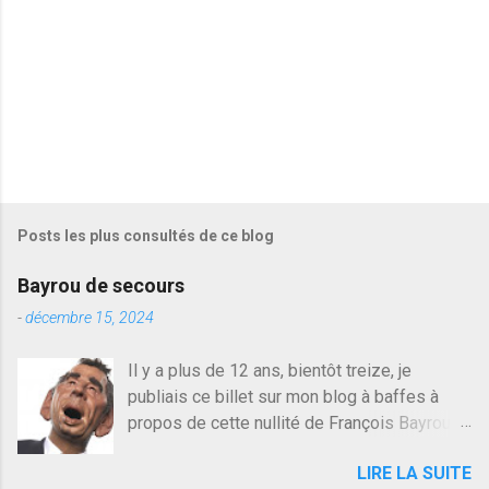
s
Posts les plus consultés de ce blog
Bayrou de secours
-
décembre 15, 2024
Il y a plus de 12 ans, bientôt treize, je
publiais ce billet sur mon blog à baffes à
propos de cette nullité de François Bayrou. Il
n'y a pas pire dans la vie d'être trompé par
LIRE LA SUITE
quelqu'un, je ne parle pas des couples mais