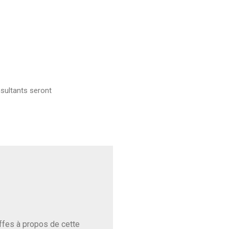
sultants seront
baffes à propos de cette