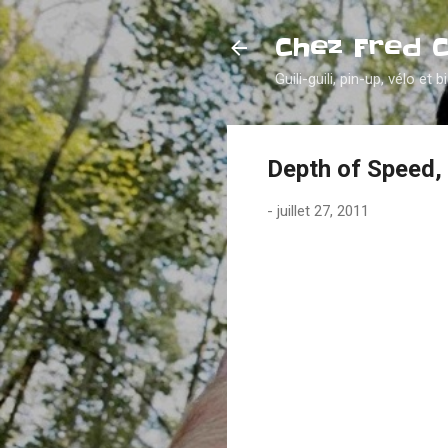
Chez Fred 
Guili-guili, pin-up, vélo et b
Depth of Speed, 
-
juillet 27, 2011