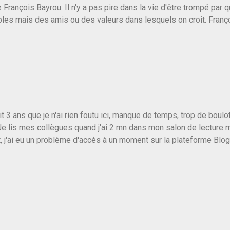
e François Bayrou. Il n'y a pas pire dans la vie d'être trompé par q
les mais des amis ou des valeurs dans lesquels on croit. Franç
r le traite d'une partie de son électorat et c'est par la presse qu
candidat de la droite molle plus proche de Sarkozy que de Hollande
e de la gauche molle mais quand on écoutait ses discours criti
e président, on pouvait y croire. Une troisième voie, pourquoi pas
s gens qui pensent que les centristes ne servent à rien mis à par
emblée ou du Sénat. Ou assister au débarquement des américai
vert au grand jour, on sait maintenant que l'UMP lui fout la paix...
it 3 ans que je n'ai rien foutu ici, manque de temps, trop de boulo
Je lis mes collègues quand j'ai 2 mn dans mon salon de lecture
, j'ai eu un problème d'accès à un moment sur la plateforme Blo
 3 ans plus tard il s'en est passé des choses, aujourd'hui Donald 
 Vlad Poutine qui a déclaré la guerre à l'Europe via l'Ukraine reç
 Un, Les islamistes de la religion de paix et d'amour déclenchent
ntat du 7 octobre. Il est vrai que les suites rendues par l'autre c
t pas plus sont un tantinet excessif . Quelque part je ne peux p
 quand un attentat touche ton pays avec 1700 morts, tu as envie d
i a fait ça. Donc, nous avons dans ce monde, Les gens ...