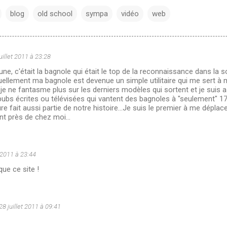
blog
old school
sympa
vidéo
web
uillet 2011 à 23:28
une, c'était la bagnole qui était le top de la reconnaissance dans la s
uellement ma bagnole est devenue un simple utilitaire qui me sert à me
e ne fantasme plus sur les derniers modèles qui sortent et je suis 
pubs écrites ou télévisées qui vantent des bagnoles à "seulement" 17
ture fait aussi partie de notre histoire...Je suis le premier à me dépla
t près de chez moi...
t 2011 à 23:44
que ce site !
28 juillet 2011 à 09:41