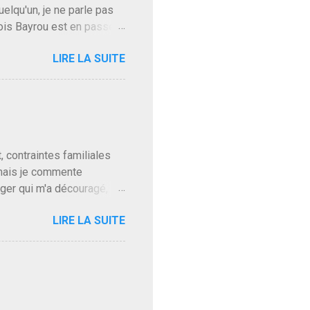
uelqu'un, je ne parle pas
ois Bayrou est en passe
'on l'apprend. On savait
LIRE LA SUITE
, sinon il serait candidat
ques presque sincères
. Personnellement je fais
t pour accéder à la cantine
ns en Normandie. Bayrou
t, contraintes familiales
 mais je commente
gger qui m'a découragé,
Trump le débile revient au
LIRE LA SUITE
oit des troupes de Kim Mes
 l'intifada mondiale après
on de Netanyahu qui n'en
as franchement lui en
'exploser la gueule de