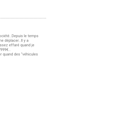
ociété...Depuis le temps
 déplacer...Il y a
assez effaré quand je
999€...
cer quand des "véhicules