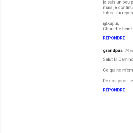
je suis un peu p
mais je continu
tuture j'ai repri
@Xapur,
Chouette hein? 
RÉPONDRE
grandpas
29 ju
Salut El Camino
Ce qui ne m'em
De nos jours, l
RÉPONDRE