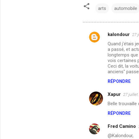
arts
automobile
kalondour
27 j
C
Quand j'étais je
o
a passé, et act
m
longtemps que j
vois certaines 
m
Ceci dit, la voi
anciens" passen
e
n
RÉPONDRE
t
Xapur
27 juille
a
Belle trouvaille 
i
RÉPONDRE
r
e
Fred Camino
s
@Kalondour,