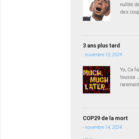
o
nullité d
m
m
des coup
e
de deveni
n
déjà le 
t
a
du centr
i
contre l
r
3 ans plus tard
parti de
e
-
novembre 10, 2024
de l'Ass
est décou
Yo, Ca fa
toussa. 
rarement
j'avoue.
pouvoir,
Couilles
leur atte
COP29 de la mort
demandai
-
novembre 14, 2024
vouloir,
celui qu