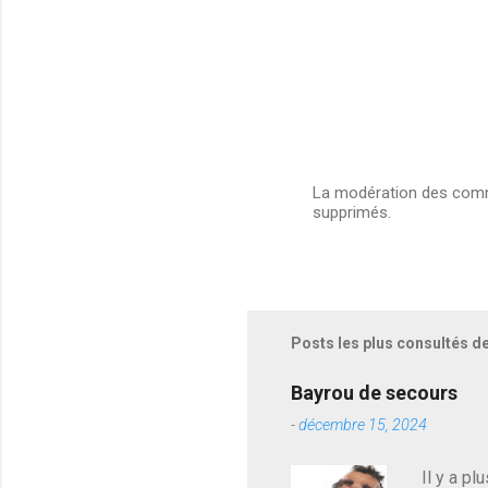
La modération des comme
supprimés.
E
n
r
e
g
i
s
Posts les plus consultés d
t
r
e
Bayrou de secours
r
-
décembre 15, 2024
u
n
c
Il y a pl