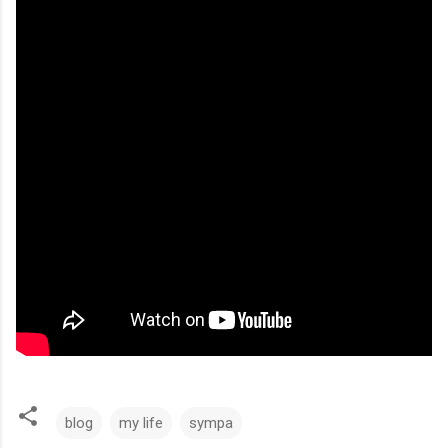
blog
my life
sympa