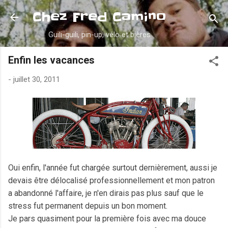
Accéder au contenu principal
Chez Fred Camino
Guili-guili, pin-up, vélo et bières
Enfin les vacances
-
juillet 30, 2011
Oui enfin, l'année fut chargée surtout dernièrement, aussi je
devais être délocalisé professionnellement et mon patron
a abandonné l'affaire, je n'en dirais pas plus sauf que le
stress fut permanent depuis un bon moment.
Je pars quasiment pour la première fois avec ma douce