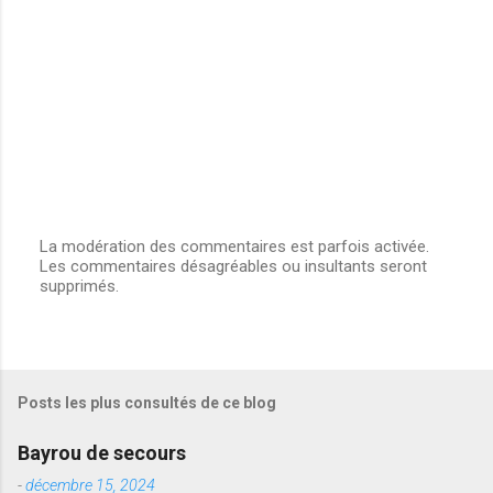
La modération des commentaires est parfois activée.
Les commentaires désagréables ou insultants seront
E
supprimés.
n
r
e
g
i
s
Posts les plus consultés de ce blog
t
r
e
Bayrou de secours
r
u
-
décembre 15, 2024