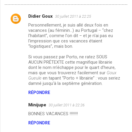
Didier Goux
30 juillet 2011 à 22:25
C
Personnellement, je suis allé deux fois en
o
vacances (au féminin…) au Portugal – “chez
m
l'habitant”, comme l'on dit – et je n'ai pas eu
l'impression que ces vacances étaient
m
“logistiques”, mais bon.
e
Si vous passez par Porto, ne ratez SOUS
n
AUCUN PRÉTEXTE cette magnifique librairie
dont le nom m'échappe pour le quart d'heure,
t
mais que vous trouverez facilement sur
Goux
a
Gueule
en tapant “Porto + librairie” : vous seriez
damné jusqu'à la septième génération.
i
RÉPONDRE
r
e
Minijupe
30 juillet 2011 à 22:26
s
BONNES VACANCES !!!!!!!
RÉPONDRE