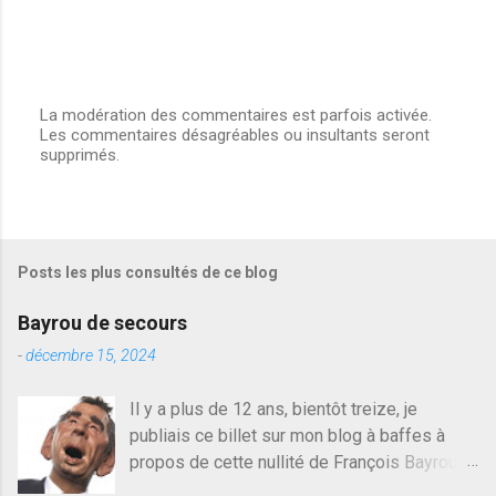
La modération des commentaires est parfois activée.
Les commentaires désagréables ou insultants seront
E
supprimés.
n
r
e
g
i
s
Posts les plus consultés de ce blog
t
r
e
Bayrou de secours
r
u
-
décembre 15, 2024
n
c
Il y a plus de 12 ans, bientôt treize, je
o
publiais ce billet sur mon blog à baffes à
m
m
propos de cette nullité de François Bayrou. Il
e
n'y a pas pire dans la vie d'être trompé par
n