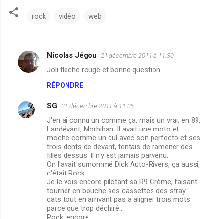
rock
vidéo
web
Nicolas Jégou
21 décembre 2011 à 11:30
C
Joli flèche rouge et bonne question...
o
RÉPONDRE
m
m
SG
21 décembre 2011 à 11:36
e
J'en ai connu un comme ça, mais un vrai, en 89,
n
Landévant, Morbihan. Il avait une moto et
moche comme un cul avec son perfecto et ses
t
trois dents de devant, tentais de ramener des
filles dessus. Il n'y est jamais parvenu.
a
On l'avait surnommé Dick Auto-Rivers, ça aussi,
i
c'était Rock.
Je le vois encore pilotant sa R9 Crème, faisant
r
tourner en bouche ses cassettes des stray
e
cats tout en arrivant pas à aligner trois mots
parce que trop déchiré...
s
Rock, encore.