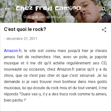
Accéder au contenu principal
Chez Fred Camino
Guili-guili, pin-up, vélo et bières
C'est quoi le rock?
-
décembre 21, 2011
Amazon.fr
, le site est connu mais jusqu'à hier je n'avais
jamais fait de recherches. Hier, avec un pote, je papote
musique et il me dit qu'il achète régulièrement ses CD,
nouveauté ou occasion, chez Amazon.fr parce qu'il y a du
choix, que ce n'est pas cher et que c'est sécurisé. Je lui
demande si je vais trouver mon bonheur dans mes goûts
musicaux, lui qui écoute du rock mou et du tout venant, il me
réponds "Ouais vas-y, il y a des trucs rock comme tu aimes,
bien péchu !"