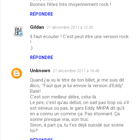
Bonnes fêtes très moyennement rock !
RÉPONDRE
Gildan
21 décembre 2011 à 12:30
Il faut écouter ! C'est peut être une version rock
!
:)
RÉPONDRE
Unknown
21 décembre 2011 à 16:46
Quand j'ai vu le titre de ton billet, je me suis dit
illico;: "Faut que je lui envoie la version d'Eddy".
Raté!
C'est son meilleur délire, celui-là.
Le pire, c'est qu'au début, on sait pas trop où s'il
est sérieux ou pas, le gars Eddy. MHPA dit qu'il
en a connu un comme ça. Pas étonnant. Ça
sonne presque vrai, son truc.
Sinon, à part ça, tu t'es déjà suicidé sur scène
toi?