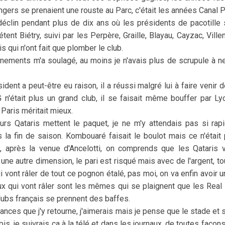
ngers se prenaient une rouste au Parc, c'était les années Canal P
déclin pendant plus de dix ans où les présidents de pacotille
nt Biétry, suivi par les Perpère, Graille, Blayau, Cayzac, Villen
s qui n'ont fait que plomber le club.
ments m'a soulagé, au moins je n'avais plus de scrupule à ne 
ident a peut-être eu raison, il a réussi malgré lui à faire venir
SG n'était plus un grand club, il se faisait même bouffer par 
Paris méritait mieux.
rs Qataris mettent le paquet, je ne m'y attendais pas si rapi
s la fin de saison. Kombouaré faisait le boulot mais ce n'était
 après la venue d'Ancelotti, on comprends que les Qataris
une autre dimension, le pari est risqué mais avec de l'argent, t
ui vont râler de tout ce pognon étalé, pas moi, on va enfin avoir u
ux qui vont râler sont les mêmes qui se plaignent que les Real
clubs français se prennent des baffes.
hances que j'y retourne, j'aimerais mais je pense que le stade e
pis, je suivrais ça à la télé et dans les journaux, de toutes façon