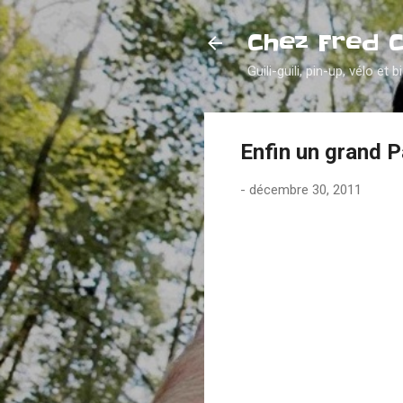
Chez Fred 
Guili-guili, pin-up, vélo et b
Enfin un grand P
-
décembre 30, 2011