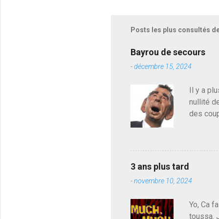
g
i
s
Posts les plus consultés d
t
r
e
Bayrou de secours
r
-
décembre 15, 2024
u
n
c
Il y a pl
o
nullité d
m
m
des coup
e
de deveni
n
déjà le 
t
a
du centr
i
contre l
r
3 ans plus tard
parti de
e
-
novembre 10, 2024
de l'Ass
est décou
Yo, Ca fa
toussa. 