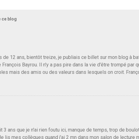
e ce blog
us de 12 ans, bientôt treize, je publiais ce billet sur mon blog à 
e François Bayrou. Il n'y a pas pire dans la vie d'être trompé par q
les mais des amis ou des valeurs dans lesquels on croit. Franç
r le traite d'une partie de son électorat et c'est par la presse qu
candidat de la droite molle plus proche de Sarkozy que de Hollande
e de la gauche molle mais quand on écoutait ses discours criti
e président, on pouvait y croire. Une troisième voie, pourquoi pas
s gens qui pensent que les centristes ne servent à rien mis à par
emblée ou du Sénat. Ou assister au débarquement des américai
vert au grand jour, on sait maintenant que l'UMP lui fout la paix...
it 3 ans que je n'ai rien foutu ici, manque de temps, trop de boulo
Je lis mes collègues quand j'ai 2 mn dans mon salon de lecture