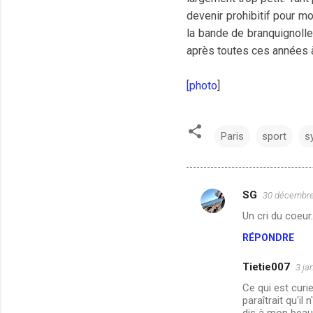
devenir prohibitif pour mo
la bande de branquignolle
après toutes ces années à 
[photo
]
Paris
sport
s
SG
30 décembre
C
Un cri du coeur.
o
RÉPONDRE
m
m
Tietie007
3 ja
e
Ce qui est curi
n
paraîtrait qu'il
dis à mon beau-