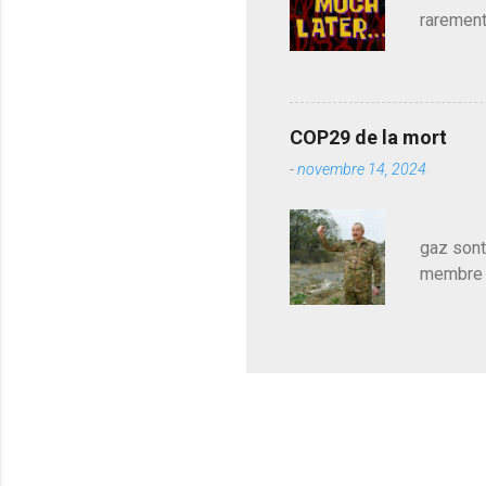
rarement
j'avoue.
pouvoir,
Couilles
leur atte
COP29 de la mort
demandai
-
novembre 14, 2024
vouloir,
celui qu
Les pa
gaz sont
membre d
sur le c
le mieux
en train
pour le 
cadeau de
l'avance
m'expliqu