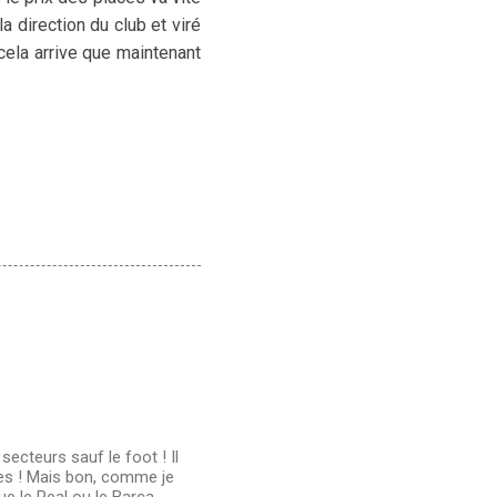
a direction du club et viré
cela arrive que maintenant
ecteurs sauf le foot ! Il
êtres ! Mais bon, comme je
ue le Real ou le Barça