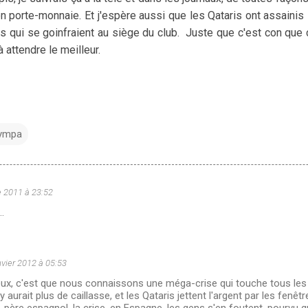
n porte-monnaie. Et j'espère aussi que les Qataris ont assainis l
s qui se goinfraient au siège du club. Juste que c'est con que 
attendre le meilleur.
ympa
 2011 à 23:52
..
nvier 2012 à 05:53
eux, c'est que nous connaissons une méga-crise qui touche tous les s
 n'y aurait plus de caillasse, et les Qataris jettent l'argent par les fen
père espagnol, la crise, en Espagne, les gens s'en foutent, pourvu q