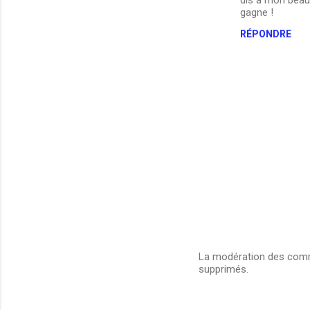
t
gagne !
a
RÉPONDRE
i
r
e
s
La modération des comme
supprimés.
E
n
r
e