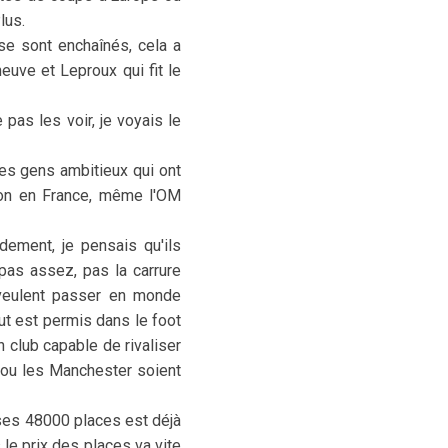
lus.
 se sont enchaînés, cela a
euve et Leproux qui fit le
pas les voir, je voyais le
 des gens ambitieux qui ont
Lyon en France, même l'OM
dement, je pensais qu'ils
 pas assez, pas la carrure
 veulent passer en monde
out est permis dans le foot
n club capable de rivaliser
 ou les Manchester soient
t ses 48000 places est déjà
s le prix des places va vite