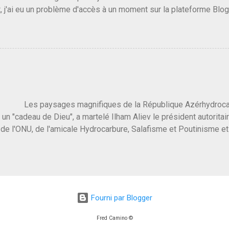
, j'ai eu un problème d'accès à un moment sur la plateforme Blo
 3 ans plus tard il s'en est passé des choses, aujourd'hui Donald 
 Vlad Poutine qui a déclaré la guerre à l'Europe via l'Ukraine reç
 Un, Les islamistes de la religion de paix et d'amour déclenchent
ntat du 7 octobre. Il est vrai que les suites rendues par l'autre c
t pas plus sont un tantinet excessif . Quelque part je ne peux p
 quand un attentat touche ton pays avec 1700 morts, tu as envie d
i a fait ça. Donc, nous avons dans ce monde, Les gens ...
ysages magnifiques de la République Azérhydrocarbur
 un "cadeau de Dieu", a martelé Ilham Aliev le président autoritai
e l'ONU, de l'amicale Hydrocarbure, Salafisme et Poutinisme et 
limat. "On ne doit pas reprocher aux pays d'en avoir et de les fou
 c'est d'en crever directement. On pourrait en rire mais ce dictat
 de convaincre une grosse partie des dirigeants de la planète av
marché pétrolier et quelques putes caucasiennes dans les chamb
 Dieu" prévisible à l'accueil , on aurait pu se douter qu'il ne fal
Fourni par Blogger
, on sent bien que l'ambiance sera malsaine. Je suis invité à une
e que le r...
Fred Camino ©