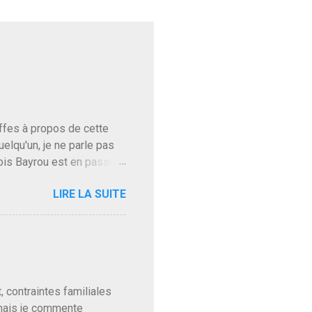
baffes à propos de cette
uelqu'un, je ne parle pas
ois Bayrou est en passe
'on l'apprend. On savait
LIRE LA SUITE
, sinon il serait candidat
ques presque sincères
. Personnellement je fais
t pour accéder à la cantine
ns en Normandie. Bayrou
t, contraintes familiales
 mais je commente