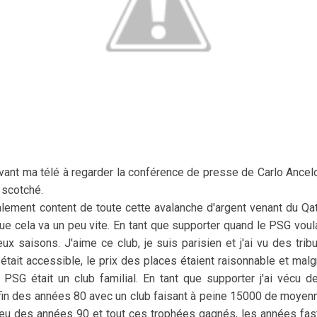
nt ma télé à regarder la conférence de presse de Carlo Ancelot
 scotché.
lement content de toute cette avalanche d'argent venant du Qata
que cela va un peu vite. En tant que supporter quand le PSG vou
eux saisons. J'aime ce club, je suis parisien et j'ai vu des tri
 était accessible, le prix des places étaient raisonnable et mal
e PSG était un club familial. En tant que supporter j'ai véc
fin des années 80 avec un club faisant à peine 15000 de moyenne 
ieu des années 90 et tout ces trophées gagnés, les années fa