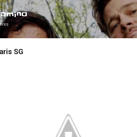
Accéder au contenu principal
Camino
ières
aris SG