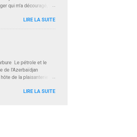
gger qui m'a découragé,
Trump le débile revient au
LIRE LA SUITE
oit des troupes de Kim Mes
 l'intifada mondiale après
on de Netanyahu qui n'en
as franchement lui en
'exploser la gueule de
e Le pétrole et le
re de l'Azerbaïdjan
hôte de la plaisanterie
rnir aux marchés", si, mais
LIRE LA SUITE
eur d'une autre époque est
ec ses mots réconfortants
res d'hôtels. Avec "Un
lait même pas y participer à
 soirée où mon hôte