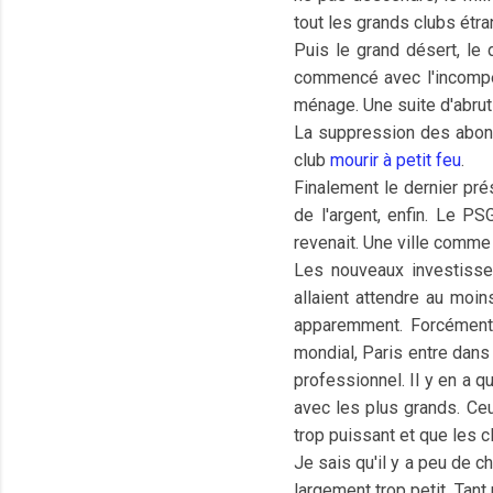
tout les grands clubs étra
Puis le grand désert, le 
commencé avec l'incompéte
ménage. Une suite d'abruti
La suppression des abonne
club
mourir à petit feu
.
Finalement le dernier prés
de l'argent, enfin. Le P
revenait. Une ville comme 
Les nouveaux investisseu
allaient attendre au moin
apparemment. Forcément,
mondial, Paris entre dans 
professionnel. Il y en a q
avec les plus grands. Ce
trop puissant et que les 
Je sais qu'il y a peu de c
largement trop petit. Tant 