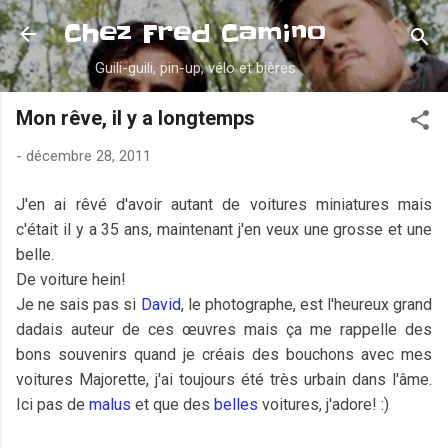
Accéder au contenu principal
Chez Fred Camino
Guili-guili, pin-up, vélo et bières
Mon rêve, il y a longtemps
-
décembre 28, 2011
J'en ai rêvé d'avoir autant de voitures miniatures mais
c'était il y a 35 ans, maintenant j'en veux une grosse et une
belle.
De voiture hein!
Je ne sais pas si
David
, le photographe, est l'heureux grand
dadais auteur de ces œuvres mais ça me rappelle des
bons souvenirs quand je créais des bouchons avec mes
voitures Majorette, j'ai toujours été très urbain dans l'âme.
Ici pas de
malus
et que des
belles
voitures, j'adore! :)