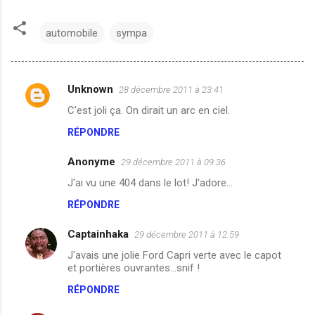
automobile
sympa
Unknown
28 décembre 2011 à 23:41
C
C'est joli ça. On dirait un arc en ciel.
o
RÉPONDRE
m
m
Anonyme
29 décembre 2011 à 09:36
e
J'ai vu une 404 dans le lot! J'adore...
n
RÉPONDRE
t
a
Captainhaka
29 décembre 2011 à 12:59
i
J'avais une jolie Ford Capri verte avec le capot
et portières ouvrantes...snif !
r
RÉPONDRE
e
s