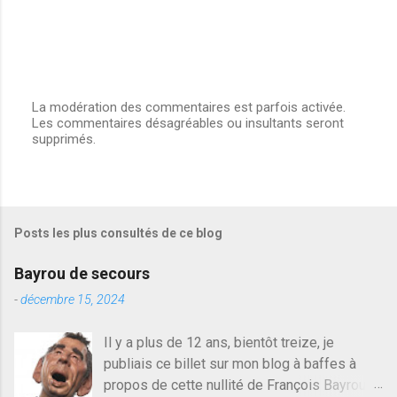
La modération des commentaires est parfois activée.
Les commentaires désagréables ou insultants seront
E
supprimés.
n
r
e
g
i
s
Posts les plus consultés de ce blog
t
r
e
Bayrou de secours
r
u
-
décembre 15, 2024
n
c
Il y a plus de 12 ans, bientôt treize, je
o
publiais ce billet sur mon blog à baffes à
m
m
propos de cette nullité de François Bayrou. Il
e