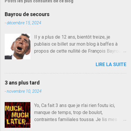
Posts les plus consultés de ce blog
t
r
e
Bayrou de secours
r
u
-
décembre 15, 2024
n
c
Il y a plus de 12 ans, bientôt treize, je
o
publiais ce billet sur mon blog à baffes à
m
m
propos de cette nullité de François Bayrou. Il
e
n'y a pas pire dans la vie d'être trompé par
n
LIRE LA SUITE
quelqu'un, je ne parle pas des couples mais
t
a
des amis ou des valeurs dans lesquels on
i
croit. François Bayrou est en passe de
r
3 ans plus tard
devenir le traite d'une partie de son électorat
e
-
novembre 10, 2024
et c'est par la presse qu'on l'apprend. On
savait déjà le candidat de la droite molle
Yo, Ca fait 3 ans que je n'ai rien foutu ici,
plus proche de Sarkozy que de Hollande,
manque de temps, trop de boulot,
sinon il serait candidat du centre de la
contraintes familiales toussa. Je lis mes
gauche molle mais quand on écoutait ses
collègues quand j'ai 2 mn dans mon salon de
discours critiques presque sincères contre