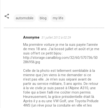
automobile
blog
my life
Anonyme
31 juillet 2012 à 02:29
C
Ma première voiture je me la suis payée l'année
o
de mes 18 ans. J'ai bossé juillet et août et je me
m
suis offert ce petit bijou :
http://storage.canalblog.com/32/60/570736/50
m
286956.jpg
e
Celle de la photo est tellement semblable à la
n
mienne que j'en viens à me demander si ce
n'est pas elle. Je m'en suis séparé avant de
t
partir au service militaire, 5 ans après. De retour
a
à la vie civile je suis passé à l'Alpine A310, une
folie qui a bien failli me coûter mon permis.
i
Heureusement, la grâce présidentielle était là.
r
Après il y a eu une VW Golf, une Toyota Prélude
4WS (un rêve pour la conduite en ville et les
e