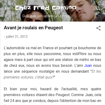
Accéder au contenu principal
Chez Fred Camino
Guili-guili, pin-up, vélo et bières
Avant je roulais en Peugeot
-
juillet 31, 2012
L'automobile va mal en France et pourtant ça bouchonne de
plus en plus, elle nous passionne, nous indiffère ou nous
agace mais à part ceux qui ont une station de métro en bas
de chez eux, nous en avons tous besoin. L'ami
Juan
nous
lance une séquence nostalgie en nous demandant "
Et tes
premières voitures, c’était quoi?
"
Et bien pour moi, hasard de l'actualité, mes quatre
premières voitures étaient des Peugeot. Comme Juan, cela
fait 24 ans que je conduis, depuis l’obtention de mon bac en