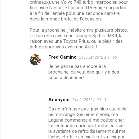
créneaux), une Volvo 740 turbo intercooler, pour
s
finir avec l'actuelle Laguna II Prestige qui partira
à la fin de l'année pour une seconde carrière
dans le monde brutal de l'occasion.
Pour la prochaine, j'hésite entre plusieurs pistes.
Le fun rétro avec une Triumph Spitfire MKII, la
raison avec une Toyota Prius, ou le plaisir des
petites sportives avec une Audi TT.
Fred Camino
31 juillet 2012 à 14:50
Je ne pense pas encore à la
prochaine, ça veut dire qu'il y a des
sous à dépenser!
Anonyme
2 août 2012 à 00:13
Ca ne m'amuse pas, pas plus que cela
ne m'arrange. Seulement voilà, ma
Laguna commence à me coûter cher.
Le lecteur de carte qui tombe en rade,
le système de refroidissement qui me
lâche, etc. Elle est vieille et va finir par