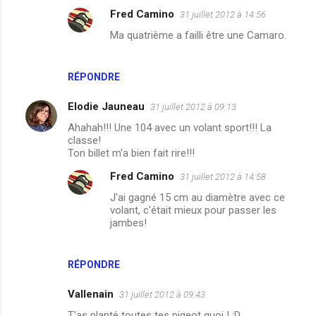
Fred Camino
31 juillet 2012 à 14:56
Ma quatrième a failli être une Camaro.
RÉPONDRE
Elodie Jauneau
31 juillet 2012 à 09:13
Ahahah!!! Une 104 avec un volant sport!!! La
classe!
Ton billet m'a bien fait rire!!!
Fred Camino
31 juillet 2012 à 14:58
J'ai gagné 15 cm au diamètre avec ce
volant, c'était mieux pour passer les
jambes!
RÉPONDRE
Vallenain
31 juillet 2012 à 09:43
T'as planté toutes tes pigeot quoi ! :D