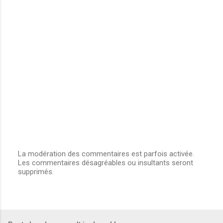
La modération des commentaires est parfois activée.
Les commentaires désagréables ou insultants seront
E
supprimés.
n
r
e
g
i
s