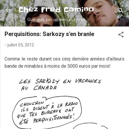
Accéder au contenu principal
Chez Fred Camino
Guili-guili, pin-up, vélo et bières
Perquisitions: Sarkozy s'en branle
-
juillet 05, 2012
Comme le reste durant ces cinq dernière années d'ailleurs
bande de minables à moins de 5000 euros par mois!