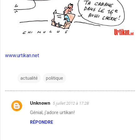
www.urtikan.net
actualité
politique
Unknown
5 juillet 2012 à 17:28
C
Génial, j'adore urtikan!
o
RÉPONDRE
m
m