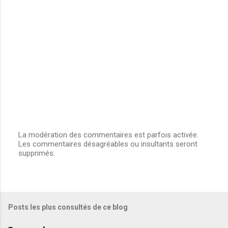
e
n
t
a
i
r
e
s
La modération des commentaires est parfois activée.
Les commentaires désagréables ou insultants seront
E
supprimés.
n
r
e
g
i
s
Posts les plus consultés de ce blog
t
r
e