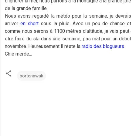
d'ignorer la mer, nous partons à la montagne à la grande joie
de la grande famille.
Nous avons regardé la météo pour la semaine, je devrais
arriver
en short
sous la pluie. Avec un peu de chance et
comme nous serons à 1100 mètres d'altitude, je vais peut-
être faire du ski dans une semaine, pas mal pour un début
novembre. Heureusement il reste la
radio
des blogueurs
.
Chié merde...
portenawak
C
o
m
m
e
n