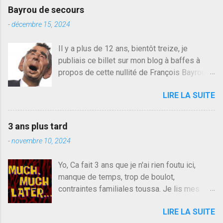
e
Bayrou de secours
r
u
-
décembre 15, 2024
n
c
Il y a plus de 12 ans, bientôt treize, je
o
publiais ce billet sur mon blog à baffes à
m
m
propos de cette nullité de François Bayrou. Il
e
n'y a pas pire dans la vie d'être trompé par
n
LIRE LA SUITE
quelqu'un, je ne parle pas des couples mais
t
a
des amis ou des valeurs dans lesquels on
i
croit. François Bayrou est en passe de
r
3 ans plus tard
devenir le traite d'une partie de son électorat
e
-
novembre 10, 2024
et c'est par la presse qu'on l'apprend. On
savait déjà le candidat de la droite molle
Yo, Ca fait 3 ans que je n'ai rien foutu ici,
plus proche de Sarkozy que de Hollande,
manque de temps, trop de boulot,
sinon il serait candidat du centre de la
contraintes familiales toussa. Je lis mes
gauche molle mais quand on écoutait ses
collègues quand j'ai 2 mn dans mon salon de
discours critiques presque sincères contre
LIRE LA SUITE
lecture mais je commente rarement, j'ai eu un
le président, on pouvait y croire. Une