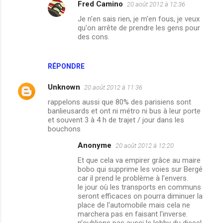
Fred Camino
20 août 2012 à 12:36
m
Je n'en sais rien, je m'en fous, je veux
e
qu'on arrête de prendre les gens pour
des cons.
n
t
a
RÉPONDRE
i
Unknown
20 août 2012 à 11:36
r
rappelons aussi que 80% des parisiens sont
e
banlieusards et ont ni métro ni bus à leur porte
et souvent 3 à 4 h de trajet / jour dans les
s
bouchons
Anonyme
20 août 2012 à 12:20
Et que cela va empirer grâce au maire
bobo qui supprime les voies sur Bergé
car il prend le problème à l'envers.
le jour où les transports en communs
seront efficaces on pourra diminuer la
place de l'automobile mais cela ne
marchera pas en faisant l'inverse.