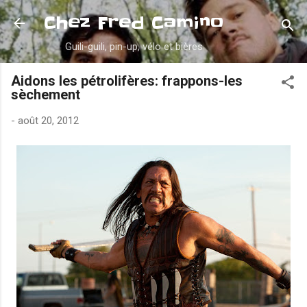
Accéder au contenu principal
Chez Fred Camino
Guili-guili, pin-up, vélo et bières
Aidons les pétrolifères: frappons-les
sèchement
-
août 20, 2012