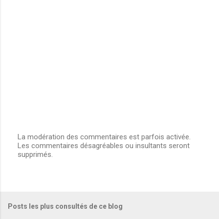
La modération des commentaires est parfois activée.
Les commentaires désagréables ou insultants seront
E
supprimés.
n
r
e
g
i
s
Posts les plus consultés de ce blog
t
r