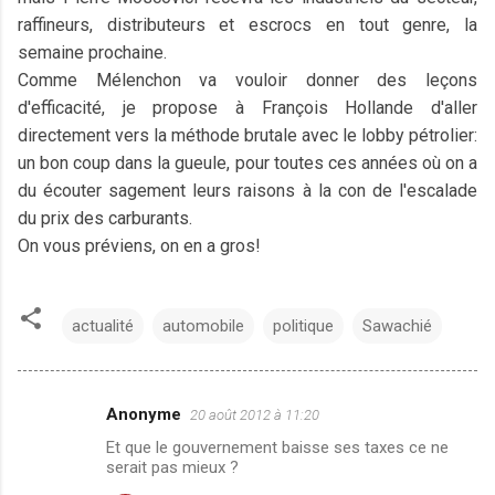
raffineurs, distributeurs et escrocs en tout genre, la
semaine prochaine.
Comme Mélenchon va vouloir donner des leçons
d'efficacité, je propose à François Hollande d'aller
directement vers la méthode brutale avec le lobby pétrolier:
un bon coup dans la gueule, pour toutes ces années où on a
du écouter sagement leurs raisons à la con de l'escalade
du prix des carburants.
On vous préviens, on en a gros!
actualité
automobile
politique
Sawachié
Anonyme
20 août 2012 à 11:20
C
Et que le gouvernement baisse ses taxes ce ne
o
serait pas mieux ?
m