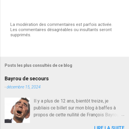
La modération des commentaires est parfois activée.
Les commentaires désagréables ou insultants seront
E
supprimés.
n
r
e
g
i
s
Posts les plus consultés de ce blog
t
r
e
Bayrou de secours
r
u
-
décembre 15, 2024
n
c
Il y a plus de 12 ans, bientôt treize, je
o
publiais ce billet sur mon blog à baffes à
m
m
propos de cette nullité de François Bayrou. Il
e
n'y a pas pire dans la vie d'être trompé par
n
LIRE LA SUITE
quelqu'un, je ne parle pas des couples mais
t