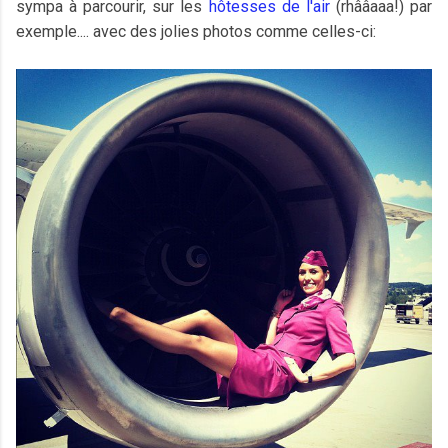
sympa à parcourir, sur les
hôtesses de l'air
(rhââaaa!) par
exemple.... avec des jolies photos comme celles-ci: