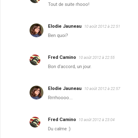
Tout de suite rhooo!
s
Elodie Jauneau
10 août 2012 à 22:51
Ben quoi?
Fred Camino
10 août 2012 à 22:55
Bon d'accord, un jour.
Elodie Jauneau
10 août 2012 à 22:57
Rrrrhoooo....
Fred Camino
10 août 2012 à 23:04
Du calme :)