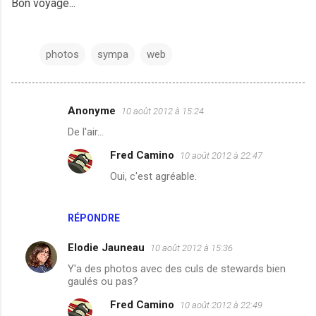
Bon voyage...
photos
sympa
web
Anonyme
10 août 2012 à 15:24
C
De l'air...
o
Fred Camino
10 août 2012 à 22:47
m
Oui, c'est agréable.
m
e
n
RÉPONDRE
t
Elodie Jauneau
10 août 2012 à 15:36
a
Y'a des photos avec des culs de stewards bien
i
gaulés ou pas?
r
Fred Camino
10 août 2012 à 22:49
e