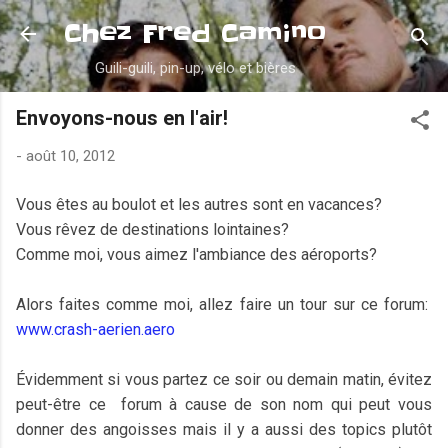
Accéder au contenu principal
Chez Fred Camino
Guili-guili, pin-up, vélo et bières
Envoyons-nous en l'air!
-
août 10, 2012
Vous êtes au boulot et les autres sont en vacances?
Vous rêvez de destinations lointaines?
Comme moi, vous aimez l'ambiance des aéroports?
Alors faites comme moi, allez faire un tour sur ce forum:
www.crash-aerien.aero
Évidemment si vous partez ce soir ou demain matin, évitez
peut-être ce forum à cause de son nom qui peut vous
donner des angoisses mais il y a aussi des topics plutôt