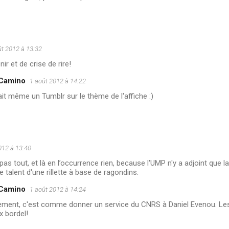
ût 2012 à 13:32
ir et de crise de rire!
 Camino
1 août 2012 à 14:22
vait même un Tumblr sur le thème de l'affiche :)
012 à 13:40
as tout, et là en l’occurrence rien, because l'UMP n'y a adjoint que la
 talent d'une rillette à base de ragondins.
 Camino
1 août 2012 à 14:24
ement, c'est comme donner un service du CNRS à Daniel Evenou. Les
x bordel!