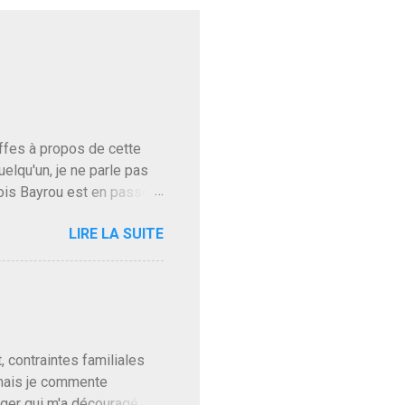
baffes à propos de cette
uelqu'un, je ne parle pas
ois Bayrou est en passe
'on l'apprend. On savait
LIRE LA SUITE
, sinon il serait candidat
ques presque sincères
. Personnellement je fais
t pour accéder à la cantine
ns en Normandie. Bayrou
t, contraintes familiales
 mais je commente
gger qui m'a découragé,