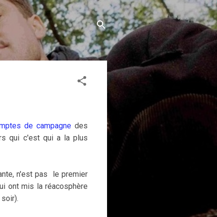
mptes de campagne
des
rs qui c'est qui a la plus
nte, n'est pas le premier
ui ont mis la réacosphère
soir).