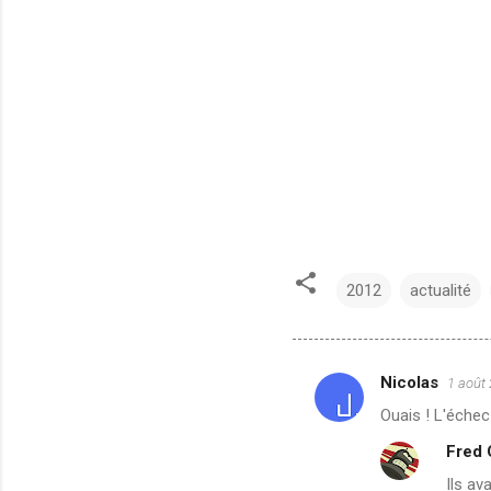
2012
actualité
Nicolas
1 août
C
Ouais ! L'échec
o
Fred
m
Ils av
m