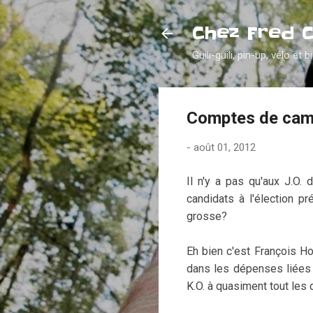
Chez Fred 
Guili-guili, pin-up, vélo et b
Comptes de campa
-
août 01, 2012
Il n'y a pas qu'aux J.O.
candidats à l'élection pr
grosse?
Eh bien c'est François H
dans les dépenses liées 
K.O. à quasiment tout les 