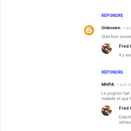
e
n
RÉPONDRE
t
Unknown
1 ao
a
Quel bon souven
i
Fred
r
Il y a
e
s
RÉPONDRE
MHPA
1 août 2
Le pognon fait p
malade et que le
Fred
Exact
sérieu