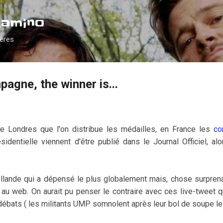
Accéder au contenu principal
Camino
ières
gne, the winner is...
 de Londres que l'on distribue les médailles, en France les
co
ésidentielle viennent d'être publié dans le Journal Officiel, alo
ollande qui a dépensé le plus globalement mais, chose surprena
au web. On aurait pu penser le contraire avec ces live-tweet q
débats ( les militants UMP somnolent après leur bol de soupe le 