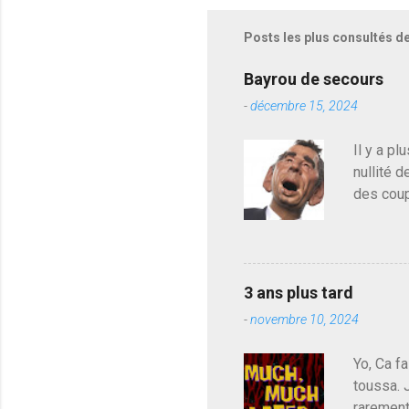
i
s
Posts les plus consultés d
t
r
e
Bayrou de secours
r
-
décembre 15, 2024
u
n
c
Il y a pl
o
nullité d
m
m
des coup
e
de deveni
n
déjà le 
t
a
du centr
i
contre l
r
3 ans plus tard
parti de
e
-
novembre 10, 2024
de l'Ass
est décou
Yo, Ca fa
toussa. 
rarement