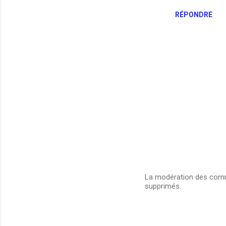
RÉPONDRE
La modération des comme
supprimés.
E
n
r
e
g