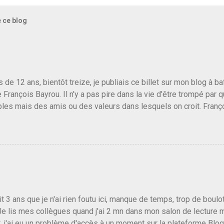
e ce blog
us de 12 ans, bientôt treize, je publiais ce billet sur mon blog à 
e François Bayrou. Il n'y a pas pire dans la vie d'être trompé par q
les mais des amis ou des valeurs dans lesquels on croit. Franç
r le traite d'une partie de son électorat et c'est par la presse qu
candidat de la droite molle plus proche de Sarkozy que de Hollande
e de la gauche molle mais quand on écoutait ses discours criti
e président, on pouvait y croire. Une troisième voie, pourquoi pas
s gens qui pensent que les centristes ne servent à rien mis à par
emblée ou du Sénat. Ou assister au débarquement des américai
vert au grand jour, on sait maintenant que l'UMP lui fout la paix...
it 3 ans que je n'ai rien foutu ici, manque de temps, trop de boulo
Je lis mes collègues quand j'ai 2 mn dans mon salon de lecture
, j'ai eu un problème d'accès à un moment sur la plateforme Blo