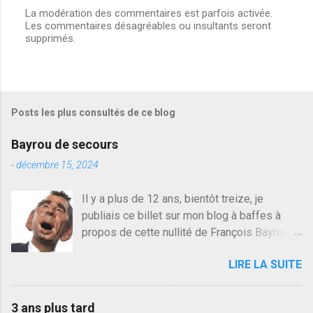
La modération des commentaires est parfois activée.
Les commentaires désagréables ou insultants seront
E
supprimés.
n
r
e
g
i
s
Posts les plus consultés de ce blog
t
r
e
Bayrou de secours
r
u
-
décembre 15, 2024
n
c
Il y a plus de 12 ans, bientôt treize, je
o
publiais ce billet sur mon blog à baffes à
m
m
propos de cette nullité de François Bayrou. Il
e
n'y a pas pire dans la vie d'être trompé par
n
LIRE LA SUITE
quelqu'un, je ne parle pas des couples mais
t
a
des amis ou des valeurs dans lesquels on
i
croit. François Bayrou est en passe de
r
3 ans plus tard