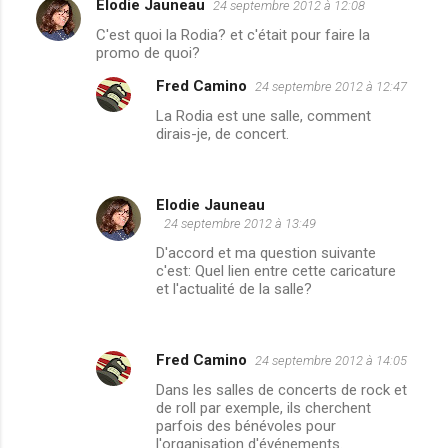
Elodie Jauneau
24 septembre 2012 à 12:08
C
C'est quoi la Rodia? et c'était pour faire la
o
promo de quoi?
m
Fred Camino
24 septembre 2012 à 12:47
m
La Rodia est une salle, comment
e
dirais-je, de concert.
n
t
Elodie Jauneau
a
24 septembre 2012 à 13:49
i
D'accord et ma question suivante
r
c'est: Quel lien entre cette caricature
et l'actualité de la salle?
e
s
Fred Camino
24 septembre 2012 à 14:05
Dans les salles de concerts de rock et
de roll par exemple, ils cherchent
parfois des bénévoles pour
l'organisation d'événements.