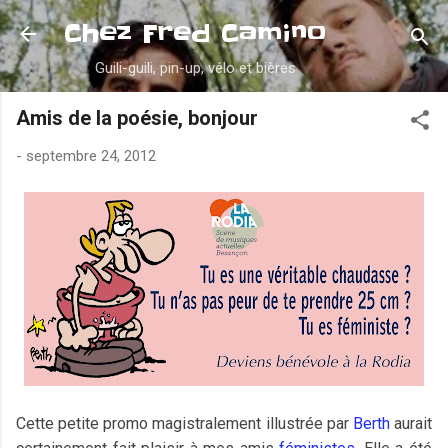
Accéder au contenu principal
Chez Fred Camino
Guili-guili, pin-up, vélo et bières
Amis de la poésie, bonjour
-
septembre 24, 2012
Cette petite promo magistralement illustrée par
Berth
aurait