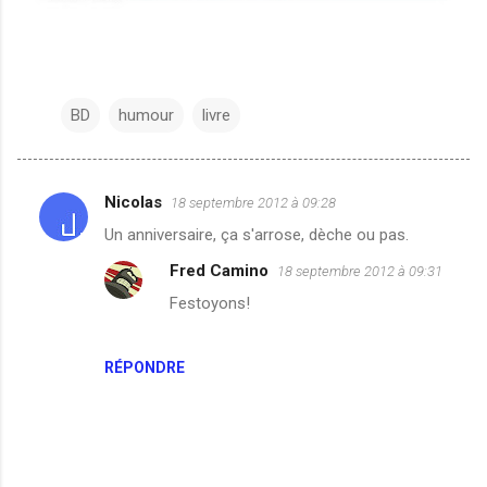
BD
humour
livre
Nicolas
18 septembre 2012 à 09:28
C
Un anniversaire, ça s'arrose, dèche ou pas.
o
Fred Camino
18 septembre 2012 à 09:31
m
Festoyons!
m
e
n
RÉPONDRE
t
a
i