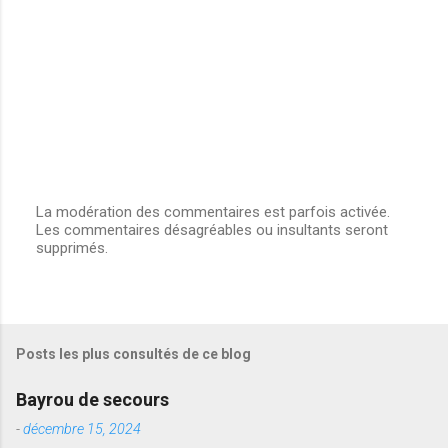
r
e
s
La modération des commentaires est parfois activée.
Les commentaires désagréables ou insultants seront
E
supprimés.
n
r
e
g
i
s
Posts les plus consultés de ce blog
t
r
e
Bayrou de secours
r
u
-
décembre 15, 2024