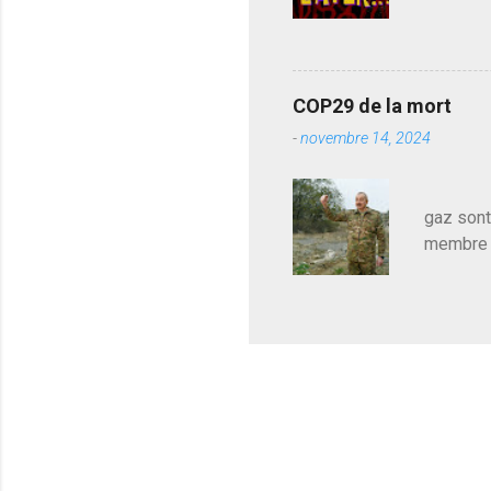
j'avoue.
pouvoir,
Couilles
leur atte
COP29 de la mort
demandai
-
novembre 14, 2024
vouloir,
celui qu
Les pa
gaz sont
membre d
sur le c
le mieux
en train
pour le 
cadeau de
l'avance
m'expliqu