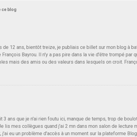
e ce blog
us de 12 ans, bientôt treize, je publiais ce billet sur mon blog à 
e François Bayrou. Il n'y a pas pire dans la vie d'être trompé par q
les mais des amis ou des valeurs dans lesquels on croit. Franç
r le traite d'une partie de son électorat et c'est par la presse qu
candidat de la droite molle plus proche de Sarkozy que de Hollande
e de la gauche molle mais quand on écoutait ses discours criti
e président, on pouvait y croire. Une troisième voie, pourquoi pas
s gens qui pensent que les centristes ne servent à rien mis à par
emblée ou du Sénat. Ou assister au débarquement des américai
vert au grand jour, on sait maintenant que l'UMP lui fout la paix...
it 3 ans que je n'ai rien foutu ici, manque de temps, trop de boulo
Je lis mes collègues quand j'ai 2 mn dans mon salon de lecture
, j'ai eu un problème d'accès à un moment sur la plateforme Blo