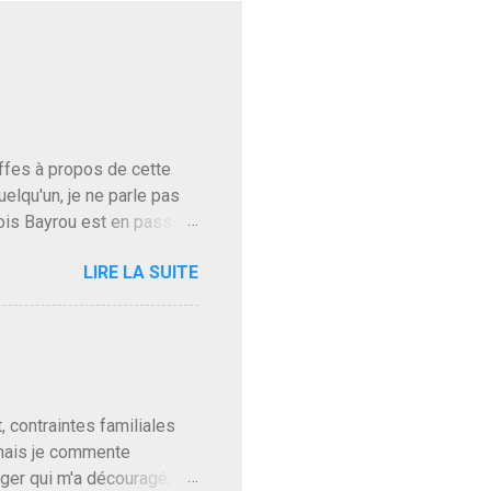
baffes à propos de cette
uelqu'un, je ne parle pas
ois Bayrou est en passe
'on l'apprend. On savait
LIRE LA SUITE
, sinon il serait candidat
ques presque sincères
. Personnellement je fais
t pour accéder à la cantine
ns en Normandie. Bayrou
t, contraintes familiales
 mais je commente
gger qui m'a découragé,