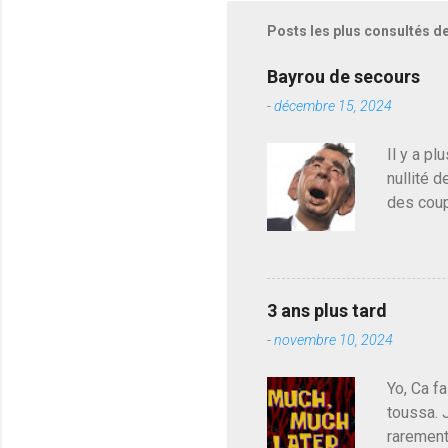
Posts les plus consultés d
Bayrou de secours
-
décembre 15, 2024
Il y a pl
nullité d
des coup
de deveni
déjà le 
du centr
contre l
3 ans plus tard
parti de
-
novembre 10, 2024
de l'Ass
est décou
Yo, Ca fa
toussa. 
rarement