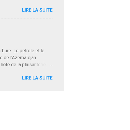
Trump le débile revient au
LIRE LA SUITE
oit des troupes de Kim Mes
 l'intifada mondiale après
on de Netanyahu qui n'en
as franchement lui en
'exploser la gueule de
e Le pétrole et le
re de l'Azerbaïdjan
hôte de la plaisanterie
rnir aux marchés", si, mais
LIRE LA SUITE
eur d'une autre époque est
ec ses mots réconfortants
res d'hôtels. Avec "Un
lait même pas y participer à
 soirée où mon hôte