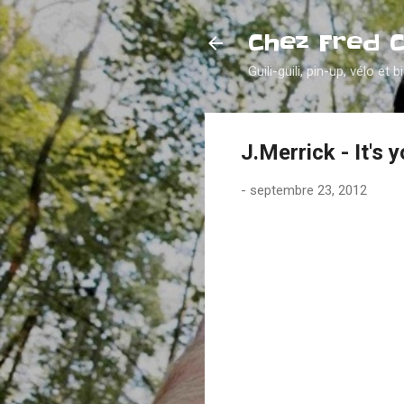
Chez Fred 
Guili-guili, pin-up, vélo et b
J.Merrick - It's 
-
septembre 23, 2012