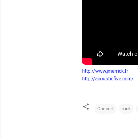
http://www.jmerrick.fr
http://acousticfive.com/
Concert
rock
C
o