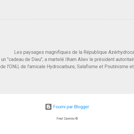
 3 ans plus tard il s'en est passé des choses, aujourd'hui Donald 
 Vlad Poutine qui a déclaré la guerre à l'Europe via l'Ukraine reç
 Un, Les islamistes de la religion de paix et d'amour déclenchent
ntat du 7 octobre. Il est vrai que les suites rendues par l'autre c
t pas plus sont un tantinet excessif . Quelque part je ne peux p
 quand un attentat touche ton pays avec 1700 morts, tu as envie d
i a fait ça. Donc, nous avons dans ce monde, Les gens ...
ysages magnifiques de la République Azérhydrocarbur
 un "cadeau de Dieu", a martelé Ilham Aliev le président autoritai
e l'ONU, de l'amicale Hydrocarbure, Salafisme et Poutinisme et 
limat. "On ne doit pas reprocher aux pays d'en avoir et de les fou
 c'est d'en crever directement. On pourrait en rire mais ce dictat
 de convaincre une grosse partie des dirigeants de la planète av
marché pétrolier et quelques putes caucasiennes dans les chamb
 Dieu" prévisible à l'accueil , on aurait pu se douter qu'il ne fal
Fourni par Blogger
, on sent bien que l'ambiance sera malsaine. Je suis invité à une
e que le r...
Fred Camino ©