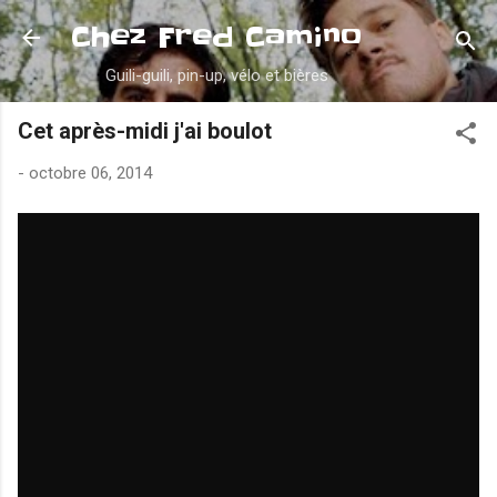
Accéder au contenu principal
Chez Fred Camino
Guili-guili, pin-up, vélo et bières
Cet après-midi j'ai boulot
-
octobre 06, 2014