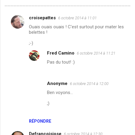
croisepattes
6 octobre 2014 à 11:01
C
Ouais ouais ouais ! C'est surtout pour mater les
o
belettes !
m
;-)
m
Fred Camino
6 octobre 2014 à 11:21
e
Pas du tout! :)
n
t
a
Anonyme
6 octobre 2014 à 12:00
i
Ben voyons...
r
;)
e
s
RÉPONDRE
Defrancoisjose
6 octobre 2014 à 12:30