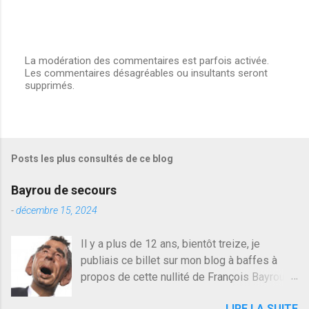
La modération des commentaires est parfois activée.
Les commentaires désagréables ou insultants seront
E
supprimés.
n
r
e
g
i
s
Posts les plus consultés de ce blog
t
r
e
Bayrou de secours
r
u
-
décembre 15, 2024
n
c
Il y a plus de 12 ans, bientôt treize, je
o
publiais ce billet sur mon blog à baffes à
m
m
propos de cette nullité de François Bayrou. Il
e
n'y a pas pire dans la vie d'être trompé par
n
LIRE LA SUITE