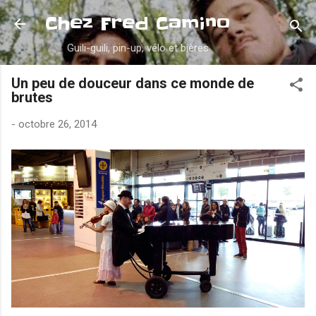
Accéder au contenu principal
Chez Fred Camino
Guili-guili, pin-up, vélo et bières
Un peu de douceur dans ce monde de
brutes
-
octobre 26, 2014