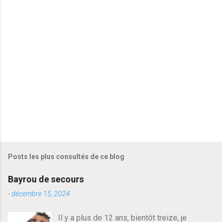
a
i
r
e
s
Posts les plus consultés de ce blog
Bayrou de secours
-
décembre 15, 2024
Il y a plus de 12 ans, bientôt treize, je