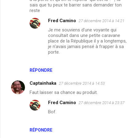
m
sais que tu peux te barrer sans demander ton
reste
m
Fred Camino
27 décembre 2014 à 14:21
e
Je me souviens d'une voyante qui
n
consultait dans une petite caravane
t
place de la République il y a longtemps,
je n'avais jamais pensé à frapper à sa
a
porte.
i
r
RÉPONDRE
e
s
Captainhaka
27 décembre 2014 à 14:53
Faut laisser sa chance au produit.
Fred Camino
27 décembre 2014 à 23:37
Bof.
RÉPONDRE