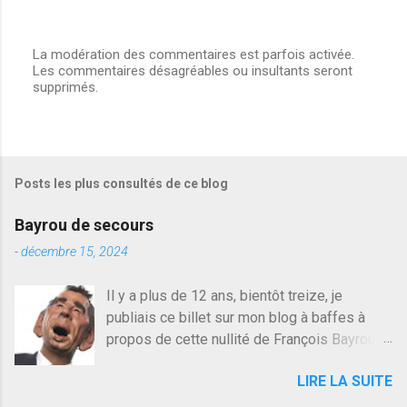
La modération des commentaires est parfois activée.
Les commentaires désagréables ou insultants seront
E
supprimés.
n
r
e
g
i
s
Posts les plus consultés de ce blog
t
r
e
Bayrou de secours
r
u
-
décembre 15, 2024
n
c
Il y a plus de 12 ans, bientôt treize, je
o
publiais ce billet sur mon blog à baffes à
m
m
propos de cette nullité de François Bayrou. Il
e
n'y a pas pire dans la vie d'être trompé par
n
LIRE LA SUITE
quelqu'un, je ne parle pas des couples mais
t
a
des amis ou des valeurs dans lesquels on