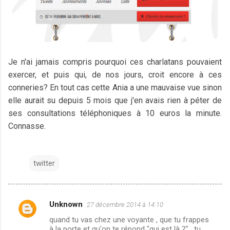
Je n'ai jamais compris pourquoi ces charlatans pouvaient
exercer, et puis qui, de nos jours, croit encore à ces
conneries? En tout cas cette Ania a une mauvaise vue sinon
elle aurait su depuis 5 mois que j'en avais rien à péter de
ses consultations téléphoniques à 10 euros la minute.
Connasse.
twitter
Unknown
27 décembre 2014 à 14:10
C
quand tu vas chez une voyante , que tu frappes
o
à la porte et qu'on te répond "qui est là ?" , tu