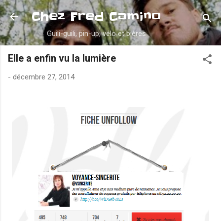
Accéder au contenu principal
Chez Fred Camino
Guili-guili, pin-up, vélo et bières
Elle a enfin vu la lumière
-
décembre 27, 2014