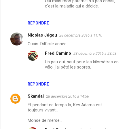
Oui mais mon paternel n'a pas choisi,
t
c'est la maladie qui a décidé.
a
i
RÉPONDRE
r
Nicolas Jégou
28 décembre 2016 à 11:10
e
Ouais. Difficile année.
s
Fred Camino
28 décembre 2016 à 23:53
Un peu oui, sauf pour les kilomètres en
vélo, j'ai pété les scores.
RÉPONDRE
Skandal
28 décembre 2016 à 14:56
Et pendant ce temps là, Kev Adams est
toujours vivant...
Monde de merde...