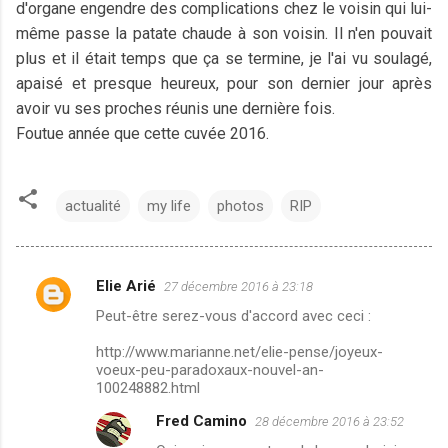
d'organe engendre des complications chez le voisin qui lui-
même passe la patate chaude à son voisin. Il n'en pouvait
plus et il était temps que ça se termine, je l'ai vu soulagé,
apaisé et presque heureux, pour son dernier jour après
avoir vu ses proches réunis une dernière fois.
Foutue année que cette cuvée 2016.
actualité
my life
photos
RIP
Elie Arié
27 décembre 2016 à 23:18
C
Peut-être serez-vous d'accord avec ceci :
o
m
http://www.marianne.net/elie-pense/joyeux-
voeux-peu-paradoxaux-nouvel-an-
m
100248882.html
e
Fred Camino
28 décembre 2016 à 23:52
n