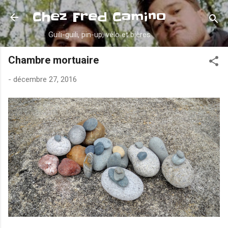
Accéder au contenu principal
Chez Fred Camino
Guili-guili, pin-up, vélo et bières
Chambre mortuaire
-
décembre 27, 2016