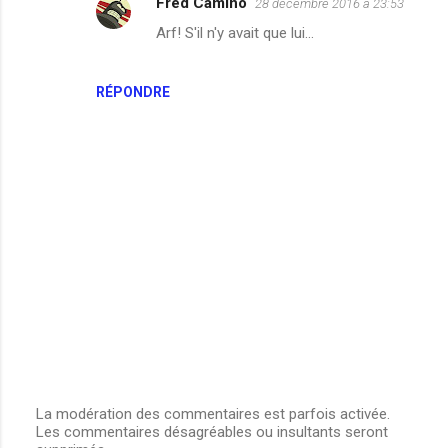
Fred Camino
28 décembre 2016 à 23:53
Arf! S'il n'y avait que lui...
RÉPONDRE
La modération des commentaires est parfois activée.
Les commentaires désagréables ou insultants seront
E