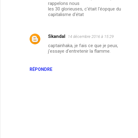
rappelons nous
i
les 30 glorieuses, c'était l'éopque du
r
capitalisme d'état
e
s
Skandal
14 décembre 2016 à 15:29
captainhaka, je fais ce que je peux,
j'essaye d'entretenir la flamme.
RÉPONDRE