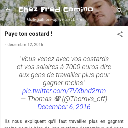
Accéder au contenu principal
Chez Fred Camino
Guili-guili, pin-up, vélo et bières
Paye ton costard !
-
décembre 12, 2016
"Vous venez avec vos costards
et vos salaires à 7000 euros dire
aux gens de travailler plus pour
gagner moins"
pic.twitter.com/7VXbnd2rrm
— Thomas 💯 (@Thomvs_off)
December 6, 2016
Ils nous expliquent qu'il faut travailler plus en gagnant