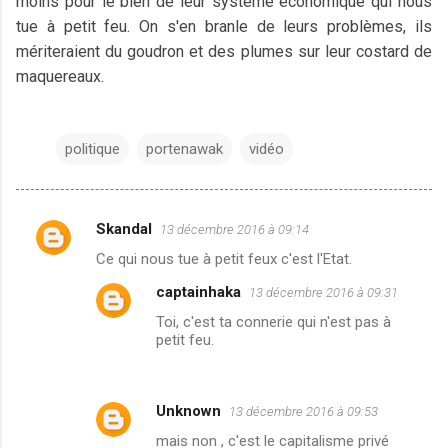
moins pour le bien de leur système économique qui nous
tue à petit feu. On s'en branle de leurs problèmes, ils
mériteraient du goudron et des plumes sur leur costard de
maquereaux.
politique
portenawak
vidéo
Skandal
13 décembre 2016 à 09:14
C
Ce qui nous tue à petit feux c'est l'Etat.
o
captainhaka
13 décembre 2016 à 09:31
m
Toi, c'est ta connerie qui n'est pas à
m
petit feu.
e
n
t
Unknown
13 décembre 2016 à 09:53
a
mais non , c'est le capitalisme privé