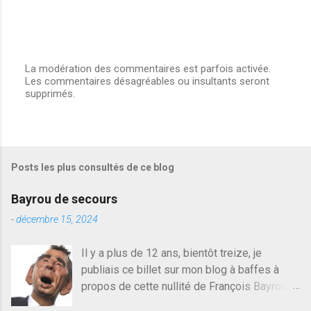
La modération des commentaires est parfois activée.
Les commentaires désagréables ou insultants seront
E
supprimés.
n
r
e
g
i
s
Posts les plus consultés de ce blog
t
r
e
Bayrou de secours
r
u
-
décembre 15, 2024
n
c
Il y a plus de 12 ans, bientôt treize, je
o
publiais ce billet sur mon blog à baffes à
m
m
propos de cette nullité de François Bayrou. Il
e
n'y a pas pire dans la vie d'être trompé par
n